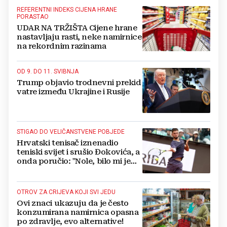
REFERENTNI INDEKS CIJENA HRANE
PORASTAO
UDAR NA TRŽIŠTA Cijene hrane
nastavljaju rasti, neke namirnice
na rekordnim razinama
OD 9. DO 11. SVIBNJA
Trump objavio trodnevni prekid
vatre između Ukrajine i Rusije
STIGAO DO VELIČANSTVENE POBJEDE
Hrvatski tenisač iznenadio
teniski svijet i srušio Đokovića, a
onda poručio: "Nole, bilo mi je
zadovoljstvo"
OTROV ZA CRIJEVA KOJI SVI JEDU
Ovi znaci ukazuju da je često
konzumirana namirnica opasna
po zdravlje, evo alternative!