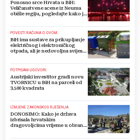
Ponosno srce Hrvata u BiH:
Veličanstvene scene iz Neuma
obišle regiju, pogledajte kako je
proslavljena "Oluja"
POVESTI RAČUNA O OVOM...
BiH ima sustave za prikupljanje
električnog i elektroničkog
otpada, ali je nedovoljna svijest
najveći problem
POTPISANI UGOVORI
Austrijski investitor gradi novu
TVORNICU u BiH na parceli od
3.500 kvadrata
IZMJENE ZAKONSKOG RJEŠENJA
DONOSIMO: Kako je država
izbrisala hrvatskim
dragovoljcima vrijeme u obrani
BiH