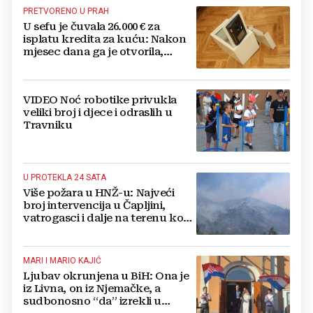
PRETVORENO U PRAH
U sefu je čuvala 26.000 € za
isplatu kredita za kuću: Nakon
mjesec dana ga je otvorila,
pozlilo joj je
VIDEO Noć robotike privukla
veliki broj i djece i odraslih u
Travniku
U PROTEKLA 24 SATA
Više požara u HNŽ-u: Najveći
broj intervencija u Čapljini,
vatrogasci i dalje na terenu kod
Konjica
MARI I MARIO KAJIĆ
Ljubav okrunjena u BiH: Ona je
iz Livna, on iz Njemačke, a
sudbonosno “da” izrekli u