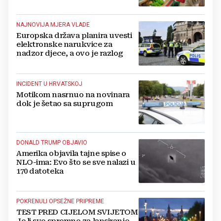
NAJNOVIJA MJERA VLADE
Europska država planira uvesti
elektronske narukvice za
nadzor djece, a ovo je razlog
INCIDENT U HRVATSKOJ
Motikom nasrnuo na novinara
dok je šetao sa suprugom
DONALD TRUMP OBJAVIO
Amerika objavila tajne spise o
NLO-ima: Evo što se sve nalazi u
170 datoteka
POKRENULI OPSEŽNE PRIPREME
TEST PRED CIJELOM SVIJETOM
Je li sve spremno za lansiranje