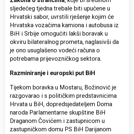
Zakona o strancima
, koje bi sredinom
sljedećeg tjedna trebale biti upućene u
Hrvatski sabor, uvrstili rješenje kojim će
Hrvatska vozačima kamiona i autobusa iz
BiH i Srbije omogućiti lakši boravak u
okviru bilateralnog prometa, naglasivši da
je ono usuglašeno vodeći računa o
potrebama prijevozničkog sektora.
Razminiranje i europski put BiH
Tijekom boravka u Mostaru, Božinović je
razgovarao i s političkim predstavnicima
Hrvata u BiH, dopredsjedateljem Doma
naroda Parlamentarne skupštine BiH
Draganom Čovićem i zastupnicom u
zastupničkom domu PS BiH Darijanom