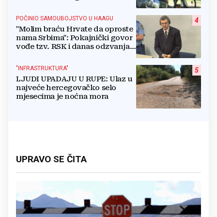
POČINIO SAMOUBOJSTVO U HAAGU
4
"Molim braću Hrvate da oproste
nama Srbima": Pokajnički govor
vođe tzv. RSK i danas odzvanja
na obljetnicu Oluje
"INFRASTRUKTURA"
5
LJUDI UPADAJU U RUPE: Ulaz u
najveće hercegovačko selo
mjesecima je noćna mora
UPRAVO SE ČITA