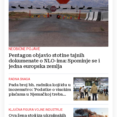
NEOBIČNE POJAVE
Pentagon objavio stotine tajnih
dokumenate o NLO-ima: Spominje se i
jedna europska zemlja
RADNA SNAGA
Pada broj bh. radnika koji idu u
inozemstvo: 'Podatke o visokim
plaćama u Njemačkoj treba
gledati s rezervom'
KLJUČNA FIGURA VOJNE INDUSTRIJE
Ova žena stoji iza ukrajinskih