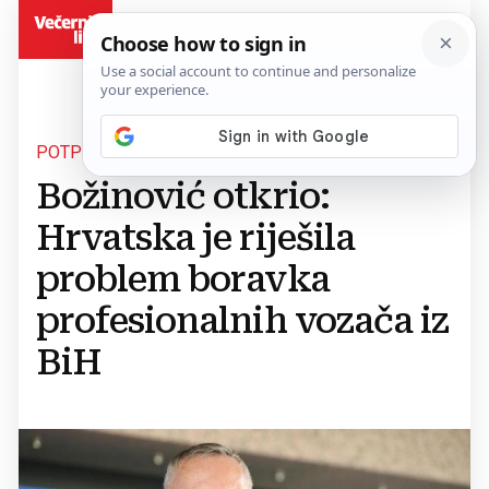
BiH
POTPREDSJEDNIK VLADE RH
Božinović otkrio:
Hrvatska je riješila
problem boravka
profesionalnih vozača iz
BiH