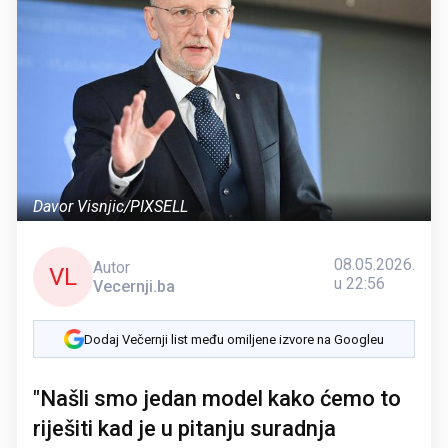
Davor Visnjic/PIXSELL
08.05.2026.
Autor
VL
u 22:56
Vecernji.ba
Dodaj Večernji list među omiljene izvore na Googleu
"Našli smo jedan model kako ćemo to
riješiti kad je u pitanju suradnja