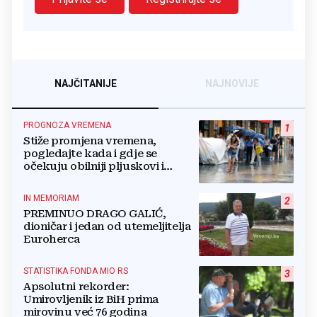
NAJČITANIJE
NAJNOVIJE
PROGNOZA VREMENA
1
Stiže promjena vremena,
pogledajte kada i gdje se
očekuju obilniji pljuskovi i
grmljavina
IN MEMORIAM
2
PREMINUO DRAGO GALIĆ,
dioničar i jedan od utemeljitelja
Euroherca
STATISTIKA FONDA MIO RS
3
Apsolutni rekorder:
Umirovljenik iz BiH prima
mirovinu već 76 godina