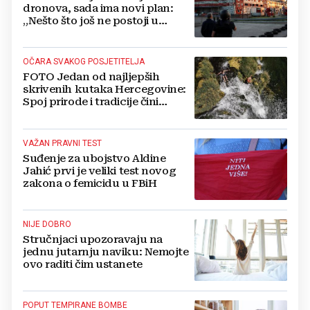
dronova, sada ima novi plan:
„Nešto što još ne postoji u
svijetu“
OČARA SVAKOG POSJETITELJA
FOTO Jedan od najljepših
skrivenih kutaka Hercegovine:
Spoj prirode i tradicije čini
Koćušu jedinstvenom
destinacijom
VAŽAN PRAVNI TEST
Suđenje za ubojstvo Aldine
Jahić prvi je veliki test novog
zakona o femicidu u FBiH
NIJE DOBRO
Stručnjaci upozoravaju na
jednu jutarnju naviku: Nemojte
ovo raditi čim ustanete
POPUT TEMPIRANE BOMBE