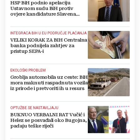
HSP BiH podnio apelaciju
Ustavnom sudu BiH protiv
ovjere kandidature Slavena
Kovačevića
INTEGRACA BIH U EU PODRUČJE PLAĆANJA
VELIKI KORAK ZA BIH Centralna
banka podnijela zahtjev za
pristup SEPA-i
EKOLOŠKI PROBLEM
Groblja automobila uz ceste: BiH
mora maknuti raspadnuta vozila
iz prirode i pretvoriti ih u resurs
OPTUŽBE SE NASTAVLJAJU
BUKNUO VERBALNI RAT Vučić i
Helez se posvađali oko Bugojna,
padaju teške riječi