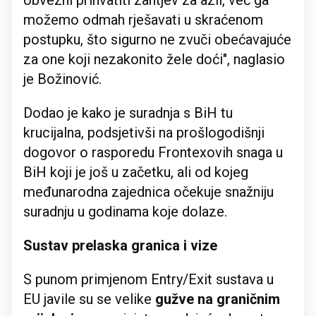
obvezni prihvatiti zahtjev za azil, već ga
možemo odmah rješavati u skraćenom
postupku, što sigurno ne zvuči obećavajuće
za one koji nezakonito žele doći", naglasio
je Božinović.
Dodao je kako je suradnja s BiH tu
krucijalna, podsjetivši na prošlogodišnji
dogovor o rasporedu Frontexovih snaga u
BiH koji je još u začetku, ali od kojeg
međunarodna zajednica očekuje snažniju
suradnju u godinama koje dolaze.
Sustav prelaska granica i vize
S punom primjenom Entry/Exit sustava u
EU javile su se velike
gužve na graničnim