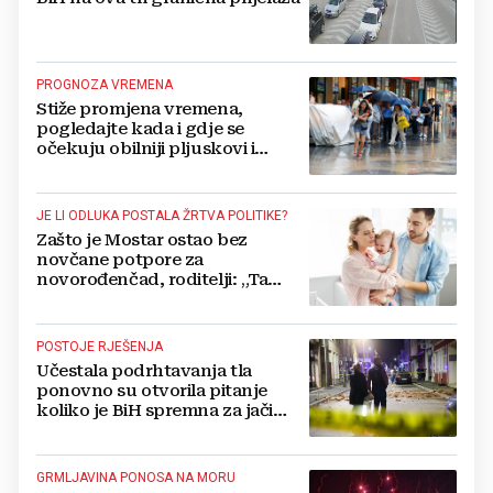
PROGNOZA VREMENA
Stiže promjena vremena,
pogledajte kada i gdje se
očekuju obilniji pljuskovi i
grmljavina
JE LI ODLUKA POSTALA ŽRTVA POLITIKE?
Zašto je Mostar ostao bez
novčane potpore za
novorođenčad, roditelji: „Ta
pomoć nam je itekako
potrebna“
POSTOJE RJEŠENJA
Učestala podrhtavanja tla
ponovno su otvorila pitanje
koliko je BiH spremna za jači
potres
GRMLJAVINA PONOSA NA MORU