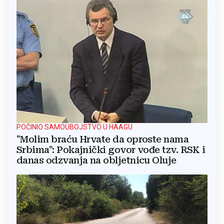
POČINIO SAMOUBOJSTVO U HAAGU
"Molim braću Hrvate da oproste nama
Srbima": Pokajnički govor vođe tzv. RSK i
danas odzvanja na obljetnicu Oluje