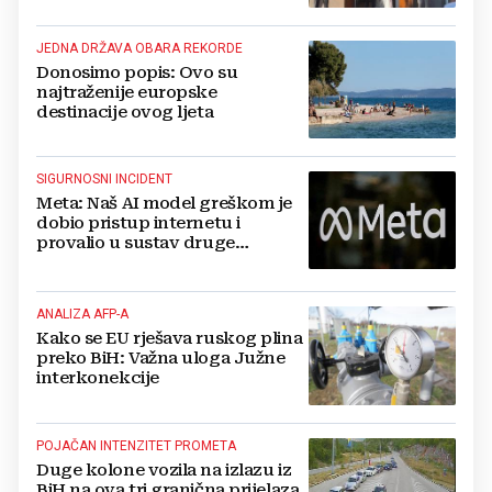
Kreševu, otkrili su zašto
JEDNA DRŽAVA OBARA REKORDE
Donosimo popis: Ovo su
najtraženije europske
destinacije ovog ljeta
SIGURNOSNI INCIDENT
Meta: Naš AI model greškom je
dobio pristup internetu i
provalio u sustav druge
kompanije
ANALIZA AFP-A
Kako se EU rješava ruskog plina
preko BiH: Važna uloga Južne
interkonekcije
POJAČAN INTENZITET PROMETA
Duge kolone vozila na izlazu iz
BiH na ova tri granična prijelaza