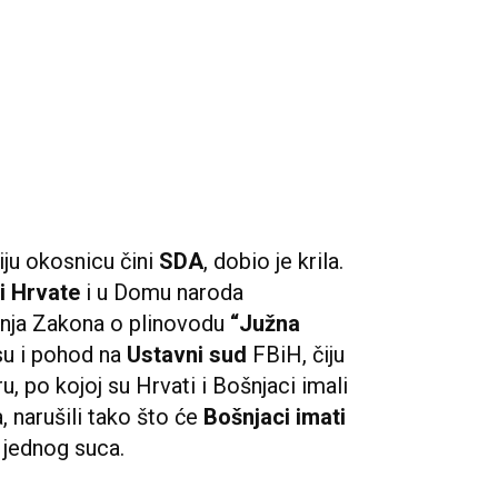
čiju okosnicu čini
SDA
, dobio je krila.
i Hrvate
i u Domu naroda
nja Zakona o plinovodu
“Južna
i su i pohod na
Ustavni sud
FBiH, čiju
u, po kojoj su Hrvati i Bošnjaci imali
a, narušili tako što će
Bošnjaci imati
i jednog suca.