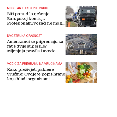
MINISTAR FORTO POTVRDIO
BiH ponudila rješenje
Europskoj komisiji:
Profesionalni vozači ne mogu
više čekati
DVOSTRUKA OPASNOST
Amerikanci se pripremaju za
rat s dvije supersile?
Mijenjaju pravila i uvode
taktičko nuklearno oružje
VODIČ ZA PREHRANU NA VRUĆINAMA
Kako preživjeti paklene
vrućine: Ovdje je popis hrane
koja hladi organizam i
napitaka s kojima si činite
'medvjeđu uslugu'