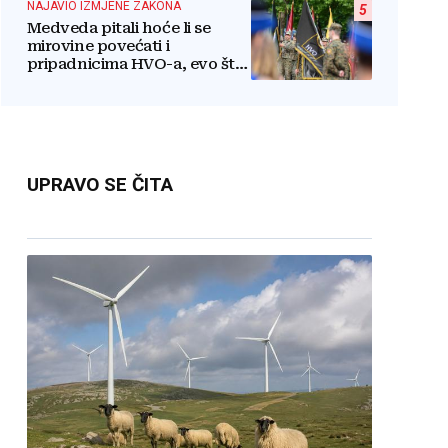
NAJAVIO IZMJENE ZAKONA
5
Medveda pitali hoće li se
mirovine povećati i
pripadnicima HVO-a, evo što
je rekao
UPRAVO SE ČITA