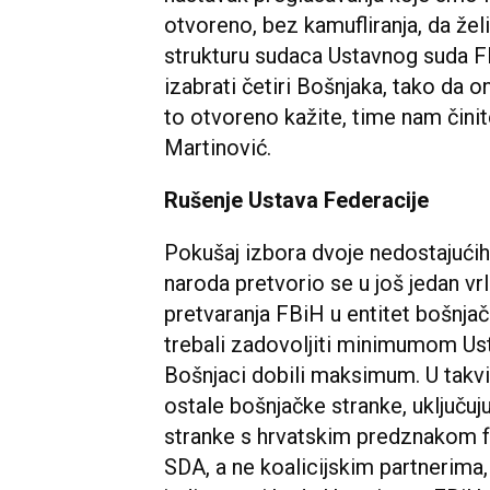
otvoreno, bez kamufliranja, da žel
strukturu sudaca Ustavnog suda FBi
izabrati četiri Bošnjaka, tako da o
to otvoreno kažite, time nam čini
Martinović.
Rušenje Ustava Federacije
Pokušaj izbora dvoje nedostajuć
naroda pretvorio se u još jedan vr
pretvaranja FBiH u entitet bošnja
trebali zadovoljiti minimumom Us
Bošnjaci dobili maksimum. U takvi
ostale bošnjačke stranke, uključuju
stranke s hrvatskim predznakom fo
SDA, a ne koalicijskim partnerima,