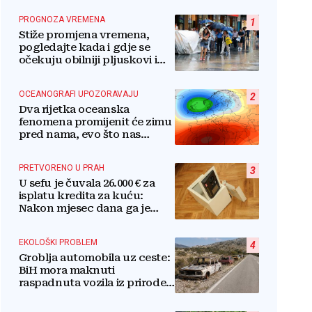
PROGNOZA VREMENA
1
Stiže promjena vremena,
pogledajte kada i gdje se
očekuju obilniji pljuskovi i
grmljavina
OCEANOGRAFI UPOZORAVAJU
2
Dva rijetka oceanska
fenomena promijenit će zimu
pred nama, evo što nas
očekuje
PRETVORENO U PRAH
3
U sefu je čuvala 26.000 € za
isplatu kredita za kuću:
Nakon mjesec dana ga je
otvorila, pozlilo joj je
EKOLOŠKI PROBLEM
4
Groblja automobila uz ceste:
BiH mora maknuti
raspadnuta vozila iz prirode i
pretvoriti ih u resurs