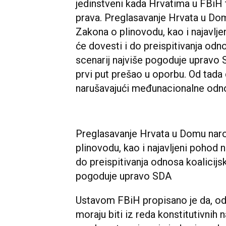
jedinstveni kada Hrvatima u FBi
prava. Preglasavanje Hrvata u Do
Zakona o plinovodu, kao i najavlje
će dovesti i do preispitivanja odno
scenarij najviše pogoduje upravo S
prvi put prešao u oporbu. Od tada d
narušavajući međunacionalne odn
Preglasavanje Hrvata u Domu nar
plinovodu, kao i najavljeni pohod n
do preispitivanja odnosa koalicijsk
pogoduje upravo SDA
Ustavom FBiH propisano je da, od
moraju biti iz reda konstitutivnih 