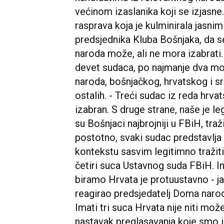
većinom izaslanika koji se izjasne.
rasprava koja je kulminirala jasn
predsjednika Kluba Bošnjaka, da s
naroda može, ali ne mora izabrati
devet sudaca, po najmanje dva mora
naroda, bošnjačkog, hrvatskog i sr
ostalih. - Treći sudac iz reda hrv
izabran. S druge strane, naše je l
su Bošnjaci najbrojniji u FBiH, tra
postotno, svaki sudac predstavlja
kontekstu sasvim legitimno tražiti
četiri suca Ustavnog suda FBiH. In
biramo Hrvata je protuustavno - ja
reagirao predsjedatelj Doma naro
Imati tri suca Hrvata nije niti mož
nastavak preglasavanja koje smo i