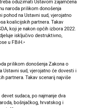
H treba oduzimati Ustavom zajamčena
mu naroda prilikom donošenja
ni pohod na Ustavni sud, vjerojatno
sa koalicijskih partnera. Takav
DA, koji je nakon općih izbora 2022.
jeluje isključivo destruktivno,
ose u FBiH.•
oda prilikom donošenja Zakona o
a Ustavni sud, vjerojatno će dovesti i
ih partnera. Takav scenarij najviše
 devet sudaca, po najmanje dva
naroda, bošnjačkog, hrvatskog i