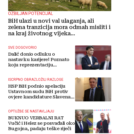
OZBILJAN POTENCIJAL
BiH ulazi u novi val ulaganja, ali
zelena tranzicija mora odmah misliti i
na kraj životnog vijeka
vjetroelektrana
SVE DOGOVORIO
Dalić donio odluku o
nastavku karijere! Poznato
koju reprezentaciju
preuzima
ISCRPNO OBRAZLOŽILI RAZLOGE
HSP BiH podnio apelaciju
Ustavnom sudu BiH protiv
ovjere kandidature Slavena
Kovačevića
OPTUŽBE SE NASTAVLJAJU
BUKNUO VERBALNI RAT
Vučić i Helez se posvađali oko
Bugojna, padaju teške riječi