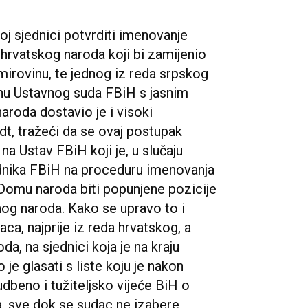
oj sjednici potvrditi imenovanje
 hrvatskog naroda koji bi zamijenio
 mirovinu, te jednog iz reda srpskog
nu Ustavnog suda FBiH s jasnim
oda dostavio je i visoki
dt, tražeći da se ovaj postupak
 Ustav FBiH koji je, u slučaju
dnika FBiH na proceduru imenovanja
Domu naroda biti popunjene pozicije
nog naroda. Kako se upravo to i
ca, najprije iz reda hrvatskog, a
, na sjednici koja je na kraju
je glasati s liste koju je nakon
udbeno i tužiteljsko vijeće BiH o
, sve dok se sudac ne izabere