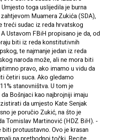
 Umjesto toga uslijedila je burna
im zahtjevom Muamera Zukića (SDA),
e treći sudac iz reda hrvatskog
. A Ustavom FBiH propisano je da, od
ju biti iz reda konstitutivnih
pskog, te najmanje jedan iz reda
atskog naroda može, ali ne mora biti
egitimno pravo, ako imamo u vidu da
žiti četiri suca. Ako gledamo
 11% stanovništva. U tom je
 da Bošnjaci kao najbrojniji imaju
zistirati da umjesto Kate Senjak
sno je poručio Zukić, na što je
da Tomislav Martinović (HDZ BiH). -
e biti protuustavno. Ovo je krasan
mali na prethodnoj točki. Recite