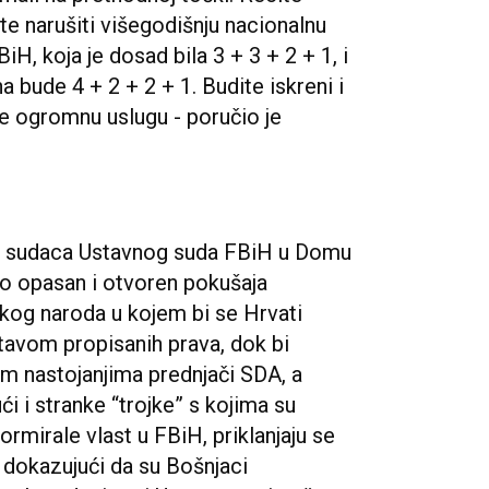
ite narušiti višegodišnju nacionalnu
H, koja je dosad bila 3 + 3 + 2 + 1, i
na bude 4 + 2 + 2 + 1. Budite iskreni i
te ogromnu uslugu - poručio je
ih sudaca Ustavnog suda FBiH u Domu
lo opasan i otvoren pokušaja
čkog naroda u kojem bi se Hrvati
tavom propisanih prava, dok bi
m nastojanjima prednjači SDA, a
ći i stranke “trojke” s kojima su
rmirale vlast u FBiH, priklanjaju se
 dokazujući da su Bošnjaci