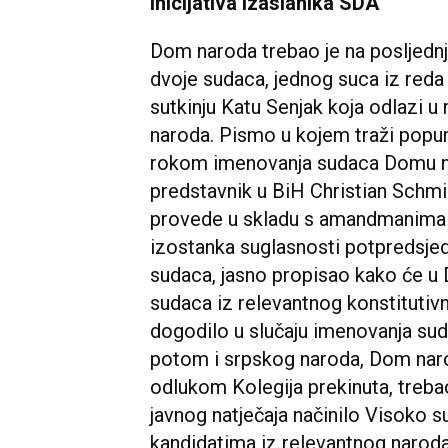
Inicijativa izaslanika SDA
Dom naroda trebao je na posljednj
dvoje sudaca, jednog suca iz reda
sutkinju Katu Senjak koja odlazi u
naroda. Pismo u kojem traži popu
rokom imenovanja sudaca Domu nar
predstavnik u BiH Christian Schmi
provede u skladu s amandmanima na
izostanka suglasnosti potpredsje
sudaca, jasno propisao kako će u 
sudaca iz relevantnog konstitutiv
dogodilo u slučaju imenovanja suda
potom i srpskog naroda, Dom naroda
odlukom Kolegija prekinuta, trebao 
javnog natječaja načinilo Visoko s
kandidatima iz relevantnog naroda