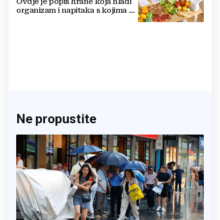
Ovdje je popis hrane koja hladi
organizam i napitaka s kojima si
činite 'medvjeđu uslugu'
Ne propustite