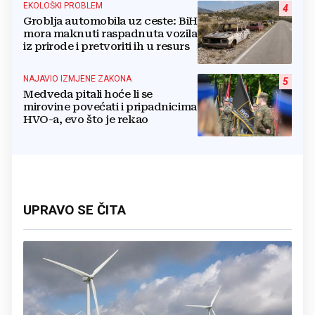
EKOLOŠKI PROBLEM
4
Groblja automobila uz ceste: BiH
mora maknuti raspadnuta vozila
iz prirode i pretvoriti ih u resurs
NAJAVIO IZMJENE ZAKONA
5
Medveda pitali hoće li se
mirovine povećati i pripadnicima
HVO-a, evo što je rekao
UPRAVO SE ČITA