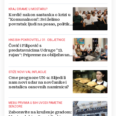
kažnjen
KRAJ DRAME U MOSTARU?
Kordić nakon sastanka o krizi u
"Komunalnom": Svi želimo
povratak ljudi na posao, politika
mora dalje od ovoga
HNS BIH POKROVITELJ 31. OBLJETNICE
Čović i Filipović s
predstavnicima Udruge "13.
rujan“: Pripreme za obilježavanje
oslobođenja kraljevskog grada
Jajca
STIŽE NOVI VAL INFLACIJE
Crne prognoze UN-a: Slijedi li
nam novi udar na novčanike i
nestašica osnovnih namirnica?
MEĐU PRVIMA U BIH UVODI PAMETNE
SENZORE
Zaboravite na kruženje gradom: