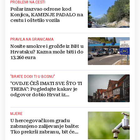
PROBLEMI NA CESTI
Požar izazvao odrone kod
Konjica, KAMENJE PADALO na
cestu i oštetilo vozila
PRAVILA NA GRANICAMA
Nosite smokve i grožđe iz BiH u
Hrvatsku? Kazna može biti i do
13.260 eura
"BRATE DOĐI TI U BOSNU"
"OVDJE ĆEŠ IMATI SVE ŠTO TI
TREBA": Pogledajte kakav je
odgovor dobio Hrvat iz
Münchena kad je pitao treba li
se vratiti kući
MJERE
U hercegovačkom gradu
zabranjeno zalijevanje bašte:
Tko prekrši zabranu, bit će
isključen s mreže i novčano