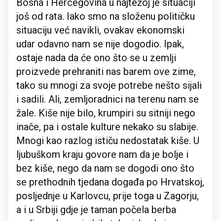
Bosna i Hercegovina u najtežoj je situaciji
još od rata. Iako smo na složenu političku
situaciju već navikli, ovakav ekonomski
udar odavno nam se nije dogodio. Ipak,
ostaje nada da će ono što se u zemlji
proizvede prehraniti nas barem ove zime,
tako su mnogi za svoje potrebe nešto sijali
i sadili. Ali, zemljoradnici na terenu nam se
žale. Kiše nije bilo, krumpiri su sitniji nego
inače, pa i ostale kulture nekako su slabije.
Mnogi kao razlog ističu nedostatak kiše. U
ljubuškom kraju govore nam da je bolje i
bez kiše, nego da nam se dogodi ono što
se prethodnih tjedana događa po Hrvatskoj,
posljednje u Karlovcu, prije toga u Zagorju,
a i u Srbiji gdje je taman počela berba