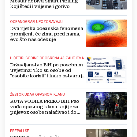
Mostar dobiva Smart Parking
koji štedi i vrijeme i gorivo
OCEANOGRAFI UPOZORAVAJU
Dva rijetka oceanska fenomena
promijenit će zimu pred nama,
evo što nas očekuje
U ČETIRI GODINE ODOBRENA 43 ZAHTJEVA
Državljanstvo BiH po posebnim
uvjetima: Tko su osobe od
"osobite koristi" i kako ostvaruju
to pravo?
ŽESTOK UDAR OPASNOM KLANU
RUTA VODILA PREKO BIH Pao
vođa opasnog klana koji je za
prijevoz osobe nalaćivao i do
10.000 eura
PREPALI SE