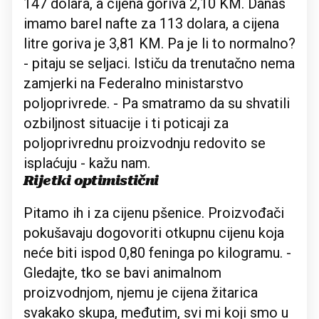
147 dolara, a cijena goriva 2,10 KM. Danas
imamo barel nafte za 113 dolara, a cijena
litre goriva je 3,81 KM. Pa je li to normalno?
- pitaju se seljaci. Ističu da trenutačno nema
zamjerki na Federalno ministarstvo
poljoprivrede. - Pa smatramo da su shvatili
ozbiljnost situacije i ti poticaji za
poljoprivrednu proizvodnju redovito se
isplaćuju - kažu nam.
Rijetki optimistični
Pitamo ih i za cijenu pšenice. Proizvođači
pokušavaju dogovoriti otkupnu cijenu koja
neće biti ispod 0,80 feninga po kilogramu. -
Gledajte, tko se bavi animalnom
proizvodnjom, njemu je cijena žitarica
svakako skupa, međutim, svi mi koji smo u