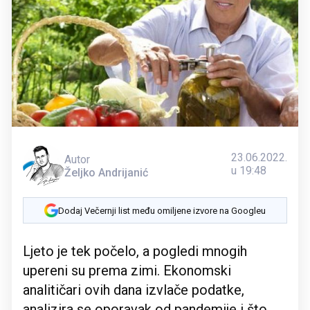
23.06.2022.
Autor
u 19:48
Željko Andrijanić
Dodaj Večernji list među omiljene izvore na Googleu
Ljeto je tek počelo, a pogledi mnogih
upereni su prema zimi. Ekonomski
analitičari ovih dana izvlače podatke,
analizira se oporavak od pandemije i što