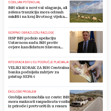
OZBILJAN POTENCIJAL
BiH ulazi u novi val ulaganja, ali
zelena tranzicija mora odmah
misliti i na kraj životnog vijeka
vjetroelektrana
ISCRPNO OBRAZLOŽILI RAZLOGE
HSP BiH podnio apelaciju
Ustavnom sudu BiH protiv
ovjere kandidature Slavena
Kovačevića
INTEGRACA BIH U EU PODRUČJE PLAĆANJA
VELIKI KORAK ZA BIH Centralna
banka podnijela zahtjev za
pristup SEPA-i
EKOLOŠKI PROBLEM
Groblja automobila uz ceste: BiH
mora maknuti raspadnuta vozila
iz prirode i pretvoriti ih u resurs