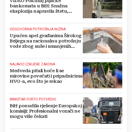
VIDEO Pokušaj pljačke
bankomata u BiH: Snažna
eksplozija napravila štetu,
stanari natjerali pljačkaše u bijeg
ODGOVORNA POTROŠNJA NUŽNA
Upućen apel građanima Širokog
Brijega na racionalnu potrošnju
vode zbog suše i smanjenih
zaliha
NAJAVIO IZMJENE ZAKONA
Medveda pitali hoće li se
mirovine povećati i pripadnicima
HVO-a, evo što je rekao
MINISTAR FORTO POTVRDIO
BiH ponudila rješenje Europskoj
komisiji: Profesionalni vozači ne
mogu više čekati