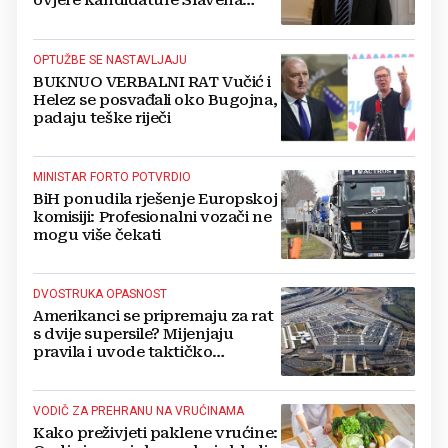
ovjere kandidature Slavena
Kovačevića
OPTUŽBE SE NASTAVLJAJU
BUKNUO VERBALNI RAT Vučić i
Helez se posvađali oko Bugojna,
padaju teške riječi
MINISTAR FORTO POTVRDIO
BiH ponudila rješenje Europskoj
komisiji: Profesionalni vozači ne
mogu više čekati
DVOSTRUKA OPASNOST
Amerikanci se pripremaju za rat
s dvije supersile? Mijenjaju
pravila i uvode taktičko
nuklearno oružje
VODIČ ZA PREHRANU NA VRUĆINAMA
Kako preživjeti paklene vrućine: