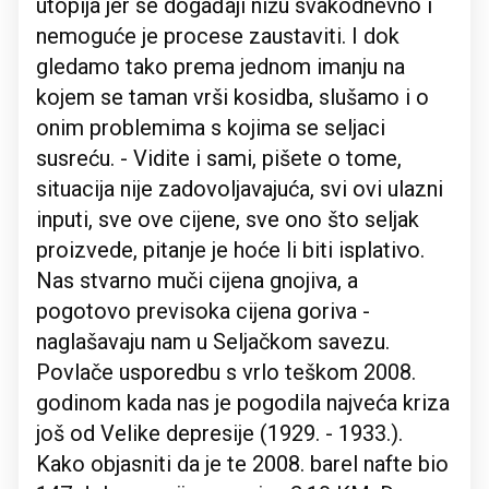
utopija jer se događaji nižu svakodnevno i
nemoguće je procese zaustaviti. I dok
gledamo tako prema jednom imanju na
kojem se taman vrši kosidba, slušamo i o
onim problemima s kojima se seljaci
susreću. - Vidite i sami, pišete o tome,
situacija nije zadovoljavajuća, svi ovi ulazni
inputi, sve ove cijene, sve ono što seljak
proizvede, pitanje je hoće li biti isplativo.
Nas stvarno muči cijena gnojiva, a
pogotovo previsoka cijena goriva -
naglašavaju nam u Seljačkom savezu.
Povlače usporedbu s vrlo teškom 2008.
godinom kada nas je pogodila najveća kriza
još od Velike depresije (1929. - 1933.).
Kako objasniti da je te 2008. barel nafte bio