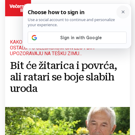
BiH
KAKO RASTE CIJENA GORIVA, TAKO RASTE I SVE
OSTALO. I U SELJAČKOM SAVEZU FBIH
UPOZORAVAJU NA TEŠKU ZIMU...
Bit će žitarica i povrća,
ali ratari se boje slabih
uroda