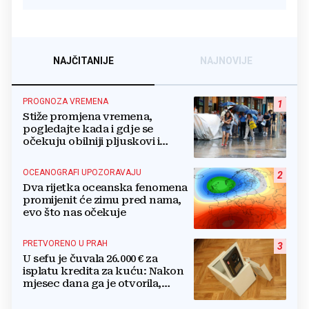
NAJČITANIJE
NAJNOVIJE
PROGNOZA VREMENA
1
Stiže promjena vremena,
pogledajte kada i gdje se
očekuju obilniji pljuskovi i
grmljavina
OCEANOGRAFI UPOZORAVAJU
2
Dva rijetka oceanska fenomena
promijenit će zimu pred nama,
evo što nas očekuje
PRETVORENO U PRAH
3
U sefu je čuvala 26.000 € za
isplatu kredita za kuću: Nakon
mjesec dana ga je otvorila,
pozlilo joj je