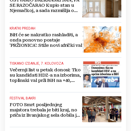
OSTVARIO BALKANSKI SAN, PA
SE RAZOČARAO Kupio stan u
Njemačkoj, a sada razmišlja o
povratku
KRATKI PREDAH
BiH će se nakratko rashladiti, a
onda ponovno postaje
'PRŽIONICA': Stiže novi afrički val
TISKANO IZDANJE, 7. KOLOVOZA
Večernji list u petak donosi: Tko
su kandidati HDZ-a na izborima,
toplinski val prži BiH na +40,
moguće redukcije...
FESTIVAL BAKRI
FOTO Smrt posljednjeg
majstora trebala je biti kraj, no
priča iz livanjskog sela dobila je
neočekivan nastavak