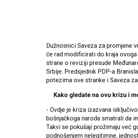
Dužnosnici Saveza za promjene vrat
će rad modificirati do kraja ovo
strane o reviziji presude Međuna
Srbije. Predsjednik PDP-a Branisla
potezima ove stranke i Saveza za
Kako gledate na ovu krizu i m
- Ovdje je kriza izazvana isključiv
bošnjačkoga naroda smatrali da i
Takvi se pokušaji prožimaju već go
podnošenjem nelegitimne, jednostr