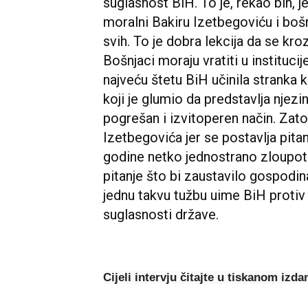
suglasnost BiH. To je, rekao bih, jed
moralni Bakiru Izetbegoviću i bošnja
svih. To je dobra lekcija da se kr
Bošnjaci moraju vratiti u institucij
najveću štetu BiH učinila stranka ko
koji je glumio da predstavlja njez
pogrešan i izvitoperen način. Zat
Izetbegovića jer se postavlja pita
godine netko jednostrano zloupotri
pitanje što bi zaustavilo gospodi
jednu takvu tužbu uime BiH protiv 
suglasnosti države.
Cijeli intervju čitajte u tiskanom izda