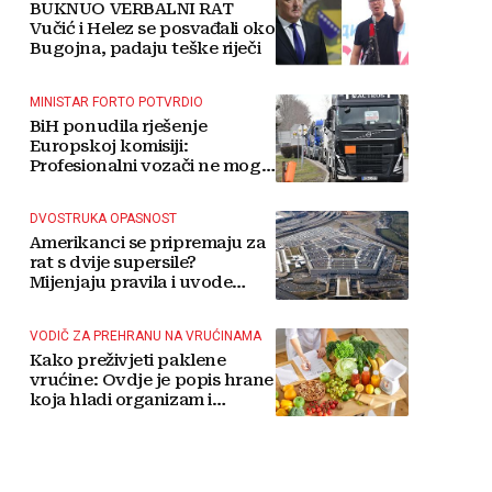
BUKNUO VERBALNI RAT
Vučić i Helez se posvađali oko
Bugojna, padaju teške riječi
MINISTAR FORTO POTVRDIO
BiH ponudila rješenje
Europskoj komisiji:
Profesionalni vozači ne mogu
više čekati
DVOSTRUKA OPASNOST
Amerikanci se pripremaju za
rat s dvije supersile?
Mijenjaju pravila i uvode
taktičko nuklearno oružje
VODIČ ZA PREHRANU NA VRUĆINAMA
Kako preživjeti paklene
vrućine: Ovdje je popis hrane
koja hladi organizam i
napitaka s kojima si činite
'medvjeđu uslugu'