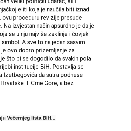
an veliki politički udarac, ali i
čkoj eliti koja je naučila biti iznad
oz ovu proceduru revizije presude
e. Na izvjestan način apsurdno je da je
ja se u nju najviše zaklinje i čovjek
in simbol. A sve to na jedan sasvim
o je ovo dobro prizemljenje za
nje što bi se dogodilo da svakih pola
jebi institucije BiH. Postavlja se
na Izetbegovića da sutra podnese
Hrvatske ili Crne Gore, a bez
nju Večernjeg lista BiH...