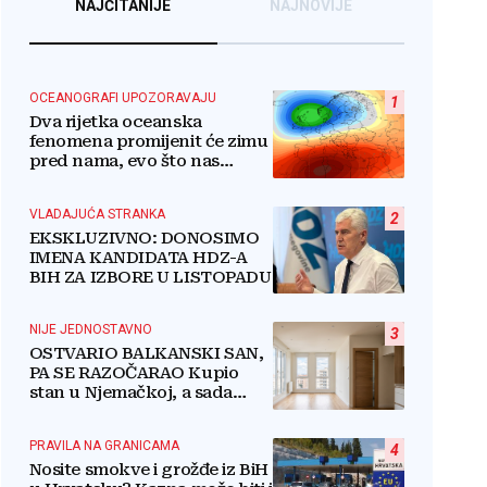
NAJČITANIJE
NAJNOVIJE
OCEANOGRAFI UPOZORAVAJU
1
Dva rijetka oceanska
fenomena promijenit će zimu
pred nama, evo što nas
očekuje
VLADAJUĆA STRANKA
2
EKSKLUZIVNO: DONOSIMO
IMENA KANDIDATA HDZ-A
BIH ZA IZBORE U LISTOPADU
NIJE JEDNOSTAVNO
3
OSTVARIO BALKANSKI SAN,
PA SE RAZOČARAO Kupio
stan u Njemačkoj, a sada
razmišlja o povratku
PRAVILA NA GRANICAMA
4
Nosite smokve i grožđe iz BiH