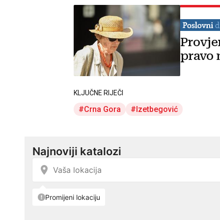
Provje
pravo 
KLJUČNE RIJEČI
Crna Gora
Izetbegović