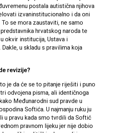
eđuvremenu postala autistična njihova
lovati izvaninstitucionalno i da oni
. To se mora zaustaviti, ne samo
predstavnika hrvatskog naroda te
 u okvir institucija, Ustava i
akle, u skladu s pravilima koja
de revizije?
 je da će se to pitanje riješiti i puno
 tri odvojena pisma, ali identičnoga
 kako Međunarodni sud pravde u
gospodina Softića. U najmanju ruku ju
i u pravu kada smo tvrdili da Softić
ednom pravnom lijeku jer nije dobio