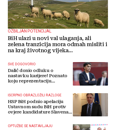
OZBILJAN POTENCIJAL
BiH ulazi u novi val ulaganja, ali
zelena tranzicija mora odmah misliti i
na kraj životnog vijeka
vjetroelektrana
SVE DOGOVORIO
Dalić donio odluku o
nastavku karijere! Poznato
koju reprezentaciju
preuzima
ISCRPNO OBRAZLOŽILI RAZLOGE
HSP BiH podnio apelaciju
Ustavnom sudu BiH protiv
ovjere kandidature Slavena
Kovačevića
OPTUŽBE SE NASTAVLJAJU