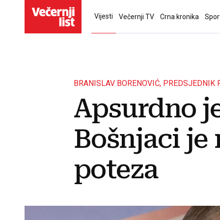
Vijesti
Večernji TV
Crna kronika
Spor
BRANISLAV BORENOVIĆ, PREDSJEDNIK 
Apsurdno je,
Bošnjaci je
poteza