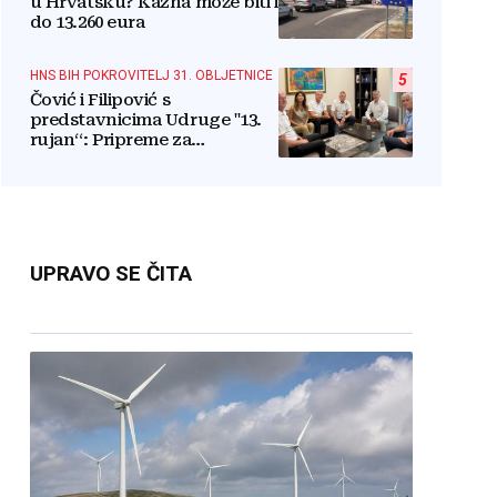
u Hrvatsku? Kazna može biti i
do 13.260 eura
HNS BIH POKROVITELJ 31. OBLJETNICE
5
Čović i Filipović s
predstavnicima Udruge "13.
rujan“: Pripreme za
obilježavanje oslobođenja
kraljevskog grada Jajca
UPRAVO SE ČITA