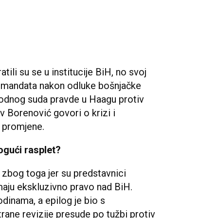
ili su se u institucije BiH, no svoj
ga mandata nakon odluke bošnjačke
rodnog suda pravde u Haagu protiv
v Borenović govori o krizi i
 promjene.
ogući rasplet?
o zbog toga jer su predstavnici
maju ekskluzivno pravo nad BiH.
dinama, a epilog je bio s
ane revizije presude po tužbi protiv