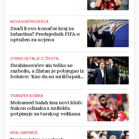
NOVA KONTROVERZA
Znači li ovo konačni kraj za
Infantina? Predsjednik FIFA-e
optužen za ucjenu
OTKRIO DETALJE IZ ŽIVOTA
Ibrahimovićev sin teško se
razbolio, a Zlatan je pobjegao iz
bolnice: 'Kao da su mi iščupali
srce'
TRANSFER BOMBA
Mohamed Salah ima novi klub:
Nakon odlaska s Anfielda
potpisuje za turskog velikana
KRAJ SAPUNICE