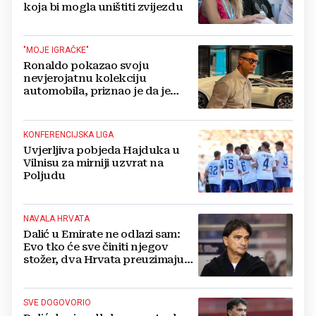
koja bi mogla uništiti zvijezdu
"MOJE IGRAČKE"
Ronaldo pokazao svoju
nevjerojatnu kolekciju
automobila, priznao je da je
prestao brojiti koliko ih ima!
KONFERENCIJSKA LIGA
Uvjerljiva pobjeda Hajduka u
Vilnisu za mirniji uzvrat na
Poljudu
NAVALA HRVATA
Dalić u Emirate ne odlazi sam:
Evo tko će sve činiti njegov
stožer, dva Hrvata preuzimaju
druge ključne funkcije
SVE DOGOVORIO