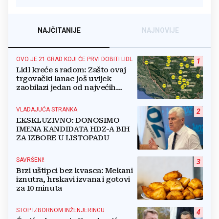
NAJČITANIJE
NAJNOVIJE
OVO JE 21 GRAD KOJI ĆE PRVI DOBITI LIDL
1
Lidl kreće s radom: Zašto ovaj
trgovački lanac još uvijek
zaobilazi jedan od najvećih
gradova u BiH?
VLADAJUĆA STRANKA
2
EKSKLUZIVNO: DONOSIMO
IMENA KANDIDATA HDZ-A BIH
ZA IZBORE U LISTOPADU
SAVRŠENI!
3
Brzi uštipci bez kvasca: Mekani
iznutra, hrskavi izvana i gotovi
za 10 minuta
STOP IZBORNOM INŽENJERINGU
4