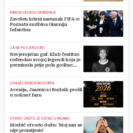
NAKON VELIKOG SKANDALA
Završen krizni sastanak FIFA-e:
Poznata sudbina Giannija
Infantina
ZA NE POVJEROVATI
Nevjerojatan gaf: Klub čestitao
rođendan svojoj legendi koja je
preminula prije pola godine:
'Neka ovaj novi ciklus...'
LIGA MZ GRADA MOSTARA
Avenija, Jasenica i Rudnik prošli
u nokaut fazu
OTKRIO ZAŠTO JE OSTAO U MILANU
Modrić otvorio dušu: 'Moj san se
nije promijenio'