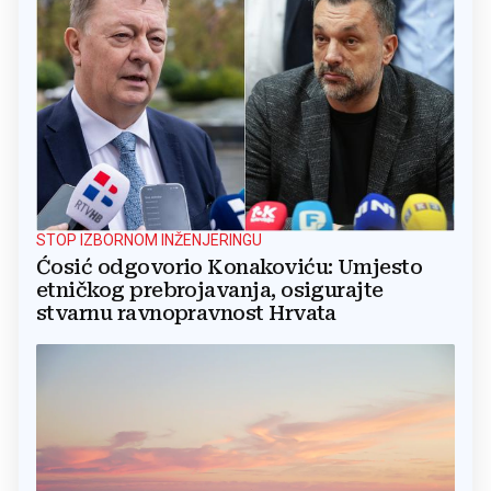
STOP IZBORNOM INŽENJERINGU
Ćosić odgovorio Konakoviću: Umjesto
etničkog prebrojavanja, osigurajte
stvarnu ravnopravnost Hrvata