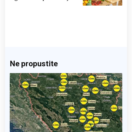
činite 'medvjeđu uslugu'
Ne propustite