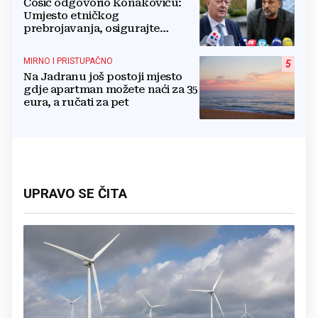
Ćosić odgovorio Konakoviću:
Umjesto etničkog
prebrojavanja, osigurajte
stvarnu ravnopravnost Hrvata
MIRNO I PRISTUPAČNO
5
Na Jadranu još postoji mjesto
gdje apartman možete naći za 35
eura, a ručati za pet
UPRAVO SE ČITA