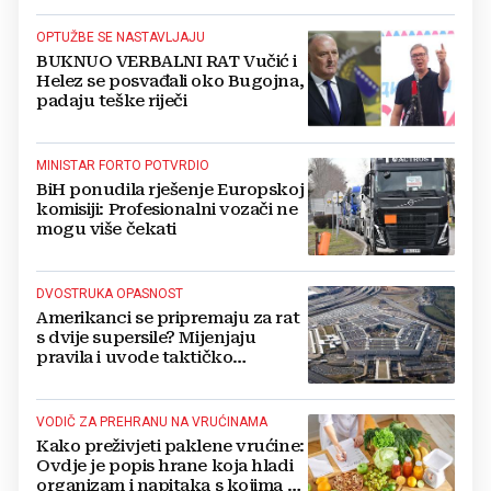
OPTUŽBE SE NASTAVLJAJU
BUKNUO VERBALNI RAT Vučić i
Helez se posvađali oko Bugojna,
padaju teške riječi
MINISTAR FORTO POTVRDIO
BiH ponudila rješenje Europskoj
komisiji: Profesionalni vozači ne
mogu više čekati
DVOSTRUKA OPASNOST
Amerikanci se pripremaju za rat
s dvije supersile? Mijenjaju
pravila i uvode taktičko
nuklearno oružje
VODIČ ZA PREHRANU NA VRUĆINAMA
Kako preživjeti paklene vrućine:
Ovdje je popis hrane koja hladi
organizam i napitaka s kojima si