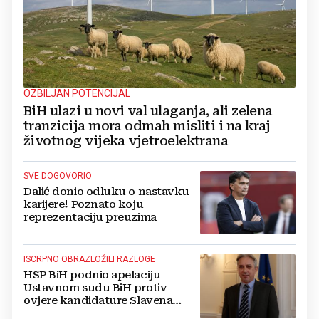
OZBILJAN POTENCIJAL
BiH ulazi u novi val ulaganja, ali zelena
tranzicija mora odmah misliti i na kraj
životnog vijeka vjetroelektrana
SVE DOGOVORIO
Dalić donio odluku o nastavku
karijere! Poznato koju
reprezentaciju preuzima
ISCRPNO OBRAZLOŽILI RAZLOGE
HSP BiH podnio apelaciju
Ustavnom sudu BiH protiv
ovjere kandidature Slavena
Kovačevića