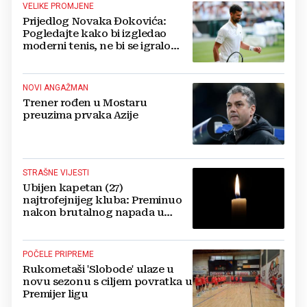
VELIKE PROMJENE
Prijedlog Novaka Đokovića:
Pogledajte kako bi izgledao
moderni tenis, ne bi se igralo
dulje od dva sata
NOVI ANGAŽMAN
Trener rođen u Mostaru
preuzima prvaka Azije
STRAŠNE VIJESTI
Ubijen kapetan (27)
najtrofejnijeg kluba: Preminuo
nakon brutalnog napada u
blizini svoje kuće
POČELE PRIPREME
Rukometaši 'Slobode' ulaze u
novu sezonu s ciljem povratka u
Premijer ligu