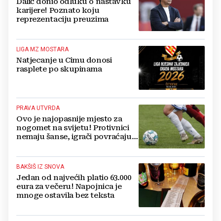
Dalić donio odluku o nastavku
karijere! Poznato koju
reprezentaciju preuzima
LIGA MZ MOSTARA
Natjecanje u Cimu donosi
rasplete po skupinama
PRAVA UTVRDA
Ovo je najopasnije mjesto za
nogomet na svijetu! Protivnici
nemaju šanse, igrači povraćaju,
bore za zrak...
BAKŠIŠ IZ SNOVA
Jedan od najvećih platio 63.000
eura za večeru! Napojnica je
mnoge ostavila bez teksta