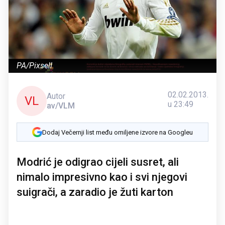
PA/Pixsell
02.02.2013.
Autor
VL
u 23:49
av/VLM
Dodaj Večernji list među omiljene izvore na Googleu
Modrić je odigrao cijeli susret, ali
nimalo impresivno kao i svi njegovi
suigrači, a zaradio je žuti karton