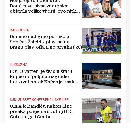
Nevjerojatan preokret:
Dončićeva bivša zaručnica
objavila velike vijesti, ovo nitko
nije očekivao!
RAPSODIJA
Dinamo nadigrao pa razbio
Sopića i Žalgiris, plavi su na
pragu play-offa Lige prvaka (5:0)
LUKSUZNO
FOTO Vatreni je živio u štali i
kopao na polju pa izgradio
luksuzni hotel: Noćenje košta
1200 eura
SUDI SUSRET KONFERENCIJSKE LIGE
UEFA je Bandiću nakon Lige
prvaka povjerila dvoboj IFK
Göteborga i Genta