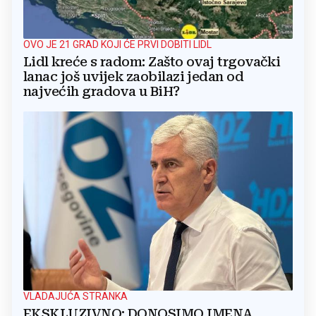
OVO JE 21 GRAD KOJI ĆE PRVI DOBITI LIDL
Lidl kreće s radom: Zašto ovaj trgovački
lanac još uvijek zaobilazi jedan od
najvećih gradova u BiH?
VLADAJUĆA STRANKA
EKSKLUZIVNO: DONOSIMO IMENA