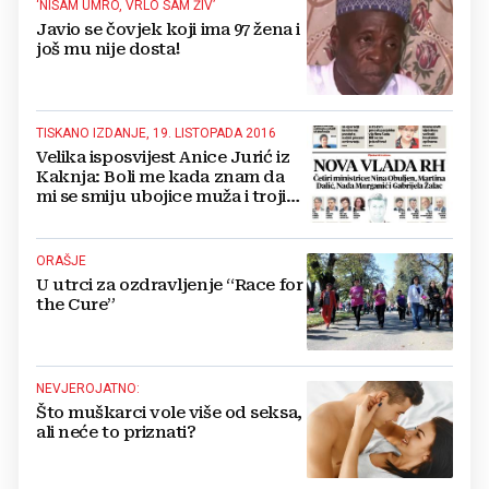
‘NISAM UMRO, VRLO SAM ŽIV’
Javio se čovjek koji ima 97 žena i
još mu nije dosta!
TISKANO IZDANJE, 19. LISTOPADA 2016
Velika isposvijest Anice Jurić iz
Kaknja: Boli me kada znam da
mi se smiju ubojice muža i trojice
sinova
ORAŠJE
U utrci za ozdravljenje “Race for
the Cure”
NEVJEROJATNO:
Što muškarci vole više od seksa,
ali neće to priznati?