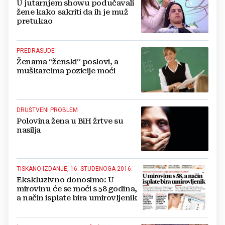
U jutarnjem showu podučavali
žene kako sakriti da ih je muž
pretukao
PREDRASUDE
Ženama “ženski” poslovi, a
muškarcima pozicije moći
DRUŠTVENI PROBLEM
Polovina žena u BiH žrtve su
nasilja
TISKANO IZDANJE, 16. STUDENOGA 2016.
Ekskluzivno donosimo: U
mirovinu će se moći s 58 godina,
a način isplate bira umirovljenik