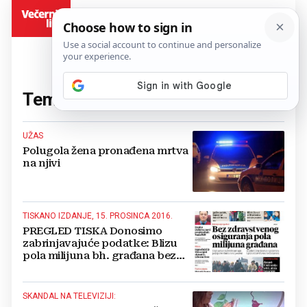
BiH
Tema:
žene
(235 članaka)
UŽAS
Polugola žena pronađena mrtva
na njivi
TISKANO IZDANJE, 15. PROSINCA 2016.
PREGLED TISKA Donosimo
zabrinjavajuće podatke: Blizu
pola milijuna bh. građana bez
zdravstvenog osiguranja
SKANDAL NA TELEVIZIJI: