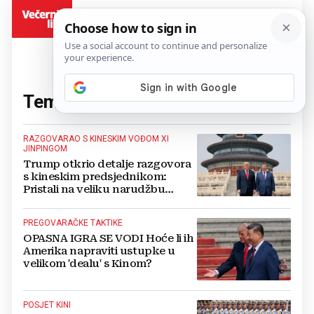
BiH
Tema:
Xi Janping
(3 članaka)
RAZGOVARAO S KINESKIM VOĐOM XI
JINPINGOM
Trump otkrio detalje razgovora
s kineskim predsjednikom:
Pristali ⁠na veliku narudžbu
Boeinga
PREGOVARAČKE TAKTIKE
OPASNA IGRA SE VODI Hoće li ih
Amerika napraviti ustupke u
velikom 'dealu' s Kinom?
POSJET KINI