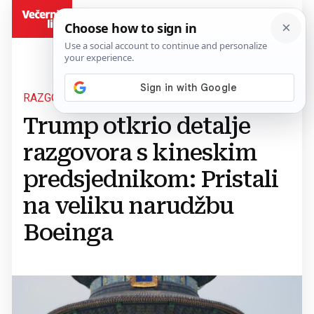
BiH
RAZGOVARAO S KINESKIM VOĐOM XI JINPINGOM
Trump otkrio detalje
razgovora s kineskim
predsjednikom: Pristali
⁠na veliku narudžbu
Boeinga