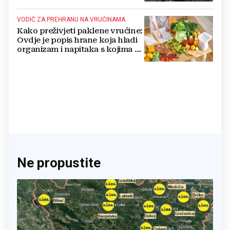
VODIČ ZA PREHRANU NA VRUĆINAMA
Kako preživjeti paklene vrućine:
Ovdje je popis hrane koja hladi
organizam i napitaka s kojima si
činite 'medvjeđu uslugu'
Ne propustite