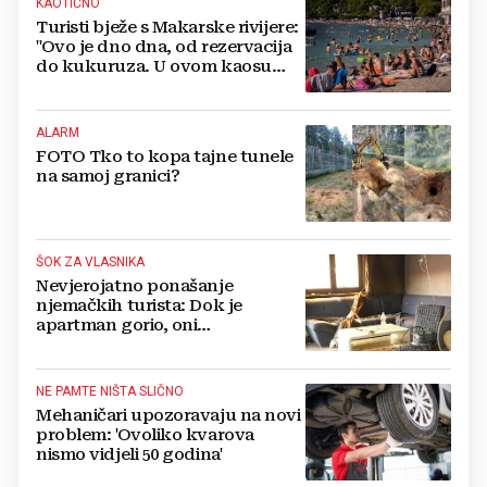
KAOTIČNO
Turisti bježe s Makarske rivijere:
"Ovo je dno dna, od rezervacija
do kukuruza. U ovom kaosu
ostajem dan i bježim"
ALARM
FOTO Tko to kopa tajne tunele
na samoj granici?
ŠOK ZA VLASNIKA
Nevjerojatno ponašanje
njemačkih turista: Dok je
apartman gorio, oni
NAZDRAVLJALI
NE PAMTE NIŠTA SLIČNO
Mehaničari upozoravaju na novi
problem: 'Ovoliko kvarova
nismo vidjeli 50 godina'