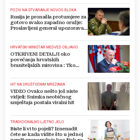
POZIV NA STVARANJE NOVOG BLOKA
Rusija je pronašla protumjere za
gotovo svako zapadno oružje:
Proslavljeni general upozorava
NATO
HRVATSKI MINISTAR MEDVED OBJAVIO
OTKRIVENI DETALJI oko
povećanja hrvatskih
braniteljskih mirovina : Tko
dobiva, a tko ne
HIT NA DRUŠTVENIM MREŽAMA
VIDEO Ovako nešto još niste
vidjeli: Snimka neobičnog
smještaja postala viralni hit
TRADICIONALNO LJETNO JELO
Biste li vi to pojeli? Iznenadit
ćete se kada vidite što u jednoj
zemlji preporučuje kao lijek za