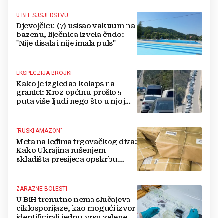
U BH. SUSJEDSTVU
Djevojčicu (7) usisao vakuum na
bazenu, liječnica izvela čudo:
"Nije disala i nije imala puls"
EKSPLOZIJA BROJKI
Kako je izgledao kolaps na
granici: Kroz općinu prošlo 5
puta više ljudi nego što u njoj
živi, čekanja trajala po 15 sati!
"RUSKI AMAZON"
Meta na leđima trgovačkog diva:
Kako Ukrajina rušenjem
skladišta presijeca opskrbu
vojske i ruši financije Kremlja
ZARAZNE BOLESTI
U BiH trenutno nema slučajeva
ciklosporijaze, kao mogući izvor
identificirali jednu vrsu zelene