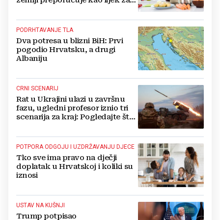
vrućinu
PODRHTAVANJE TLA
Dva potresa u blizni BiH: Prvi
pogodio Hrvatsku, a drugi
Albaniju
CRNI SCENARIJ
Rat u Ukrajini ulazi u završnu
fazu, ugledni profesor iznio tri
scenarija za kraj: Pogledajte što
u tajnosti rade Nijemci
POTPORA ODGOJU I UZDRŽAVANJU DJECE
Tko sve ima pravo na dječji
doplatak u Hrvatskoj i koliki su
iznosi
USTAV NA KUŠNJI
Trump potpisao