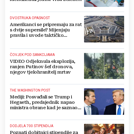
salate
DVOSTRUKA OPASNOST
Amerikanci se pripremaju za rat
s dvije supersile? Mijenjaju
pravila i uvode taktičko
nuklearno oružje
ČOVJEK POD SANKCIJAMA
VIDEO Odjeknula eksplozija,
ranjen Putinov šef dronova,
njegov tjelohranitelj mrtav
THE WASHINGTON POST
Mediji: Posvađali se Trump i
Hegseth, predsjednik napao
ministra obrane kad je saznao
koliko je raketa na zalihama
DODJELA 700 STIPENDIJA
Poznati dobitnici stipendije za