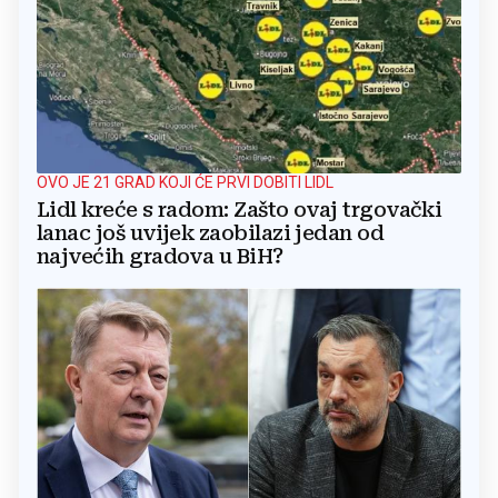
OVO JE 21 GRAD KOJI ĆE PRVI DOBITI LIDL
Lidl kreće s radom: Zašto ovaj trgovački
lanac još uvijek zaobilazi jedan od
najvećih gradova u BiH?