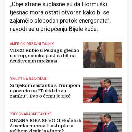
„Obje strane suglasne su da Hormuški
tjesnac mora ostati otvoren kako bi se
zajamčio slobodan protok energenata”,
navodi se u priopćenju Bijele kuće.
AMERIČKI DRŽAVNI TAJNIK
VIDEO Rubio u Pekingu gledao
u strop, snimka postala hit na
društvenim mrežama
"SVIJET NA RASKRIŽJU"
Xi tijekom sastanka s Trumpom
upozorio na “Tukididovu
zamku”. Evo o čemu je riječ
PREGOVARAČKE TAKTIKE
OPASNA IGRA SE VODI Hoće li ih
Amerika napraviti ustupke u
velikom 'dealu' s Kinom?