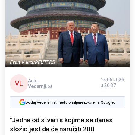
Evan Vucci/REUTERS
14.05.2026.
Autor
VL
u 20:37
Vecernji.ba
Dodaj Večernji list među omiljene izvore na Googleu
"Jedna od stvari s kojima se danas
složio jest da će naručiti ‌200