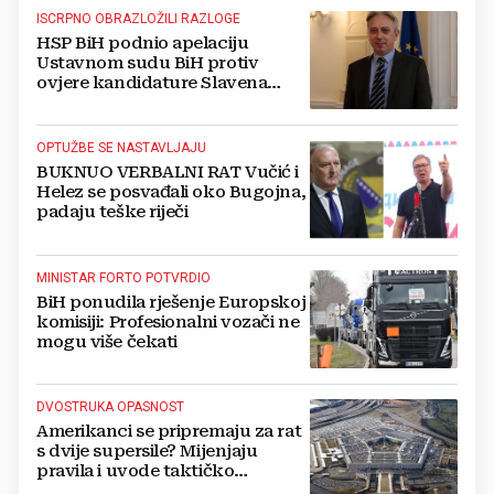
ISCRPNO OBRAZLOŽILI RAZLOGE
HSP BiH podnio apelaciju
Ustavnom sudu BiH protiv
ovjere kandidature Slavena
Kovačevića
OPTUŽBE SE NASTAVLJAJU
BUKNUO VERBALNI RAT Vučić i
Helez se posvađali oko Bugojna,
padaju teške riječi
MINISTAR FORTO POTVRDIO
BiH ponudila rješenje Europskoj
komisiji: Profesionalni vozači ne
mogu više čekati
DVOSTRUKA OPASNOST
Amerikanci se pripremaju za rat
s dvije supersile? Mijenjaju
pravila i uvode taktičko
nuklearno oružje