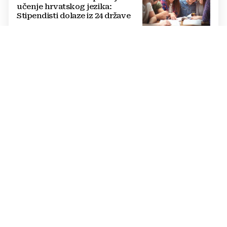
učenje hrvatskog jezika:
Stipendisti dolaze iz 24 države
CRNE UDOVICE
JEZIVA PREVARA U RUSIJI:
Udaju se za vojnike koji idu u
smrt, pokupe milijune pa
nestanu
POTPUNI PREOKRET
Procurio konačni sporazum o
prekidu rata SAD-a i Irana?
Poražavajući je i alarmantan
KRIZA NA POMOLU
NOVI MASOVNI JURIŠ Migranti
već imaju karte i upute, a sve bi
se moglo dogoditi 15. kolovoza?