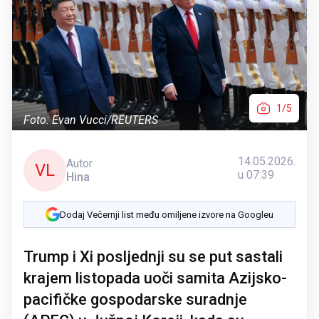
1/5
Foto: Evan Vucci/REUTERS
14.05.2026.
Autor
VL
u 07:39
Hina
Dodaj Večernji list među omiljene izvore na Googleu
Trump i Xi posljednji su se put sastali
krajem listopada uoči samita Azijsko-
pacifičke gospodarske suradnje