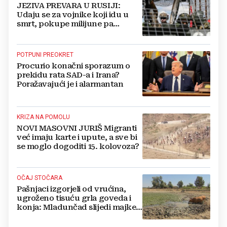
JEZIVA PREVARA U RUSIJI:
Udaju se za vojnike koji idu u
smrt, pokupe milijune pa
nestanu
POTPUNI PREOKRET
Procurio konačni sporazum o
prekidu rata SAD-a i Irana?
Poražavajući je i alarmantan
KRIZA NA POMOLU
NOVI MASOVNI JURIŠ Migranti
već imaju karte i upute, a sve bi
se moglo dogoditi 15. kolovoza?
OČAJ STOČARA
Pašnjaci izgorjeli od vrućina,
ugroženo tisuću grla goveda i
konja: Mladunčad slijedi majke,
ugibaju u mulju