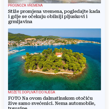
PROGNOZA VREMENA
Stiže promjena vremena, pogledajte kada
i gdje se očekuju obilniji pljuskovi i
grmljavina
MOŽETE DOPLIVATI DO NJEGA
FOTO Na ovom dalmatinskom otočiću
žive samo svećenici. Nema automobile,
trgovine...