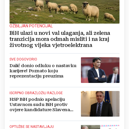
OZBILJAN POTENCIJAL
BiH ulazi u novi val ulaganja, ali zelena
tranzicija mora odmah misliti i na kraj
životnog vijeka vjetroelektrana
SVE DOGOVORIO
Dalić donio odluku o nastavku
karijere! Poznato koju
reprezentaciju preuzima
ISCRPNO OBRAZLOŽILI RAZLOGE
HSP BiH podnio apelaciju
Ustavnom sudu BiH protiv
ovjere kandidature Slavena
Kovačevića
OPTUŽBE SE NASTAVLJAJU