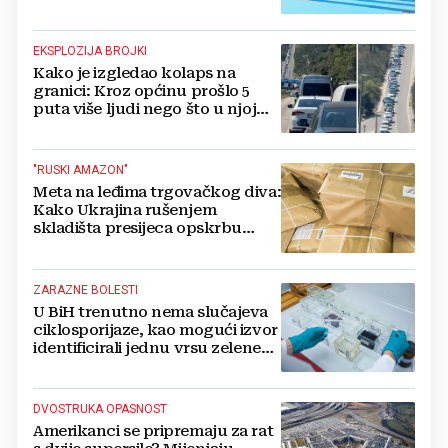
EKSPLOZIJA BROJKI
Kako je izgledao kolaps na
granici: Kroz općinu prošlo 5
puta više ljudi nego što u njoj
živi, čekanja trajala po 15 sati!
"RUSKI AMAZON"
Meta na leđima trgovačkog diva:
Kako Ukrajina rušenjem
skladišta presijeca opskrbu
vojske i ruši financije Kremlja
ZARAZNE BOLESTI
U BiH trenutno nema slučajeva
ciklosporijaze, kao mogući izvor
identificirali jednu vrsu zelene
salate
DVOSTRUKA OPASNOST
Amerikanci se pripremaju za rat