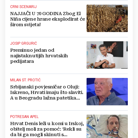
CRNI SCENARIJ
NAJJAČI U 70 GODINA Zbog El
Niña cijene hrane eksplodirat će
širom svijeta!
JOSIP GRGURIĆ
Preminuo jedan od
najistaknutijih hrvatskih
pedijatara
MILAN ST. PROTIĆ
Srbijanski povjesničar o Oluji:
Iskreno, Hrvati imaju što slaviti.
A u Beogradu lažna patetika
vlasti i krokodilske suze
POTRESAN APEL
Hrvat Denis leži u komi u Irskoj,
obitelj moli za pomoć: ‘Rekli su
da bi ga mogli skinuti s