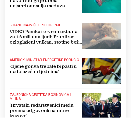
nakon što ga je ubola
najsmrtonosnija meduza
IZDANO NAJVIŠE UPOZORENJE
VIDEO Panika i crvena uzbuna
za 1.6 milijuna ljudi: Eruptirao
ozloglašeni vulkan, stotine beže
pred bujicama lave!
AMERIČKI MINISTAR ENERGETIKE PORUČIO
'Cijene goriva trebale bi pasti u
nadolazećim tjednima'
ZAJEDNIČKA ČESTITKA BOŽINOVIĆA I
MILINA
'Hrvatski redarstvenici među
prvima odgovorili na ratne
izazove'
SURADNJA MOSKVE I PJONGJANGA