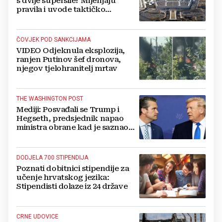
s dvije supersile? Mijenjaju
pravila i uvode taktičko
nuklearno oružje
ČOVJEK POD SANKCIJAMA
VIDEO Odjeknula eksplozija,
ranjen Putinov šef dronova,
njegov tjelohranitelj mrtav
THE WASHINGTON POST
Mediji: Posvađali se Trump i
Hegseth, predsjednik napao
ministra obrane kad je saznao
koliko je raketa na zalihama
DODJELA 700 STIPENDIJA
Poznati dobitnici stipendije za
učenje hrvatskog jezika:
Stipendisti dolaze iz 24 države
CRNE UDOVICE