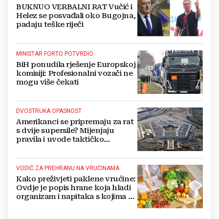
BUKNUO VERBALNI RAT Vučić i
Helez se posvađali oko Bugojna,
padaju teške riječi
MINISTAR FORTO POTVRDIO
BiH ponudila rješenje Europskoj
komisiji: Profesionalni vozači ne
mogu više čekati
DVOSTRUKA OPASNOST
Amerikanci se pripremaju za rat
s dvije supersile? Mijenjaju
pravila i uvode taktičko
nuklearno oružje
VODIČ ZA PREHRANU NA VRUĆINAMA
Kako preživjeti paklene vrućine:
Ovdje je popis hrane koja hladi
organizam i napitaka s kojima si
činite 'medvjeđu uslugu'