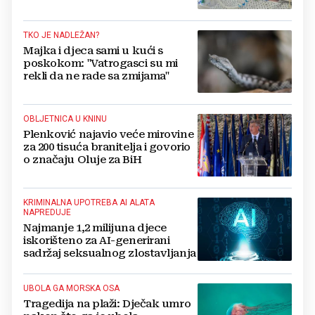
aparata...‘
TKO JE NADLEŽAN?
Majka i djeca sami u kući s
poskokom: "Vatrogasci su mi
rekli da ne rade sa zmijama"
OBLJETNICA U KNINU
Plenković najavio veće mirovine
za 200 tisuća branitelja i govorio
o značaju Oluje za BiH
KRIMINALNA UPOTREBA AI ALATA
NAPREDUJE
Najmanje 1,2 milijuna djece
iskorišteno za AI-generirani
sadržaj seksualnog zlostavljanja
UBOLA GA MORSKA OSA
Tragedija na plaži: Dječak umro