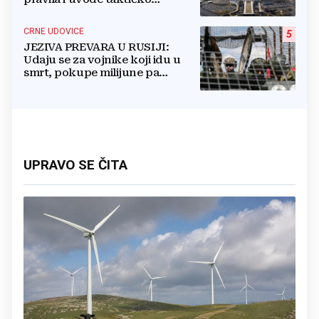
nuklearno oružje
CRNE UDOVICE
5
JEZIVA PREVARA U RUSIJI:
Udaju se za vojnike koji idu u
smrt, pokupe milijune pa
nestanu
UPRAVO SE ČITA