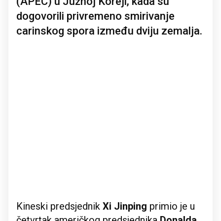
(APEC) u Južnoj Koreji, kada su
dogovorili privremeno smirivanje
carinskog spora između dviju zemalja.
Kineski predsjednik
Xi Jinping
primio je u
četvrtak američkog predsjednika
Donalda