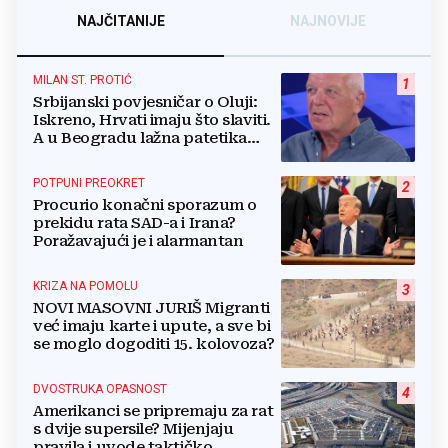
NAJČITANIJE
NAJNOVIJE
MILAN ST. PROTIĆ
1
Srbijanski povjesničar o Oluji:
Iskreno, Hrvati imaju što slaviti.
A u Beogradu lažna patetika
vlasti i krokodilske suze
POTPUNI PREOKRET
2
Procurio konačni sporazum o
prekidu rata SAD-a i Irana?
Poražavajući je i alarmantan
KRIZA NA POMOLU
3
NOVI MASOVNI JURIŠ Migranti
već imaju karte i upute, a sve bi
se moglo dogoditi 15. kolovoza?
DVOSTRUKA OPASNOST
4
Amerikanci se pripremaju za rat
s dvije supersile? Mijenjaju
pravila i uvode taktičko