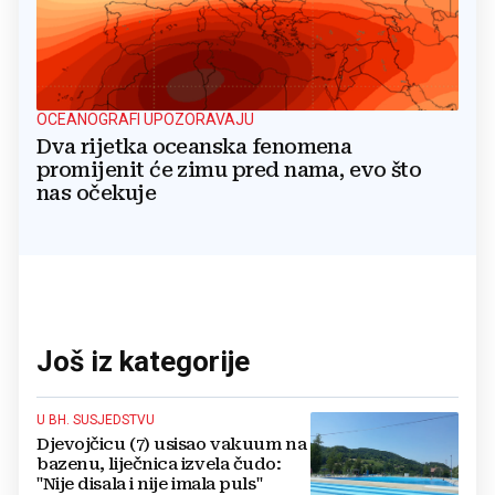
OCEANOGRAFI UPOZORAVAJU
Dva rijetka oceanska fenomena
promijenit će zimu pred nama, evo što
nas očekuje
Još iz kategorije
U BH. SUSJEDSTVU
Djevojčicu (7) usisao vakuum na
bazenu, liječnica izvela čudo:
"Nije disala i nije imala puls"