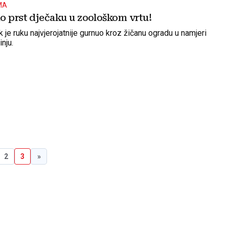
MA
o prst dječaku u zoološkom vrtu!
je ruku najvjerojatnije gurnuo kroz žičanu ogradu u namjeri
nju.
2
3
»