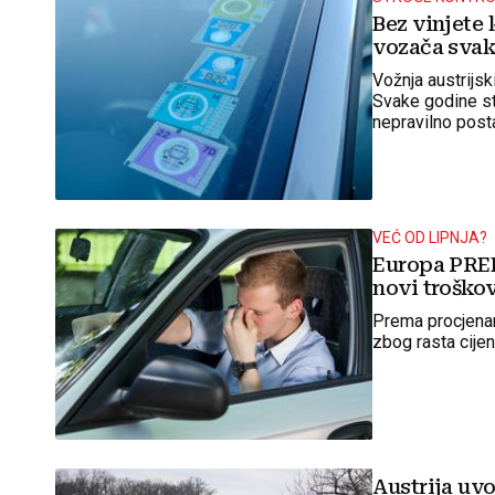
Bez vinjete 
vozača sva
Vožnja austrijs
Svake godine st
nepravilno posta
VEĆ OD LIPNJA?
Europa PRE
novi troškov
Prema procjena
zbog rasta cijen
Austrija uvo