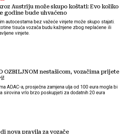
kroz Austriju može skupo koštati: Evo koliko
ke godine bude uhvaćeno
kim autocestama bez važeće vinjete može skupo stajati.
otine tisuća vozača budu kažnjene zbog neplaćene ili
vljene vinjete.
D OZBILJNOM nestašicom, vozačima prijete
i!
ma ADAC-a, prosječna zamjena ulja od 100 eura mogla bi
a sirovina vrlo brzo poskupjeti za dodatnih 20 eura
di nova pravila za vozače