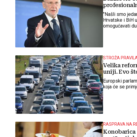
profesional
"Našli smo jedan
Hrvatske i BiH 
omogućavati dugo
STROŽA PRAVIL
Velika refo
uniji. Evo št
Europski parlam
koja će se primje
RASPRAVA NA R
Konobarica 