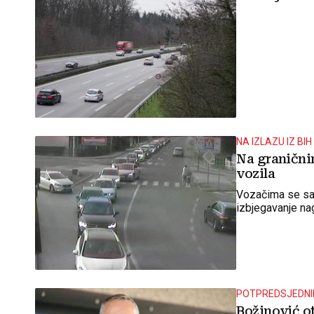
NA IZLAZU IZ BIH
Na granični
vozila
Vozačima se sav
izbjegavanje na
POTPREDSJEDNI
Božinović ot