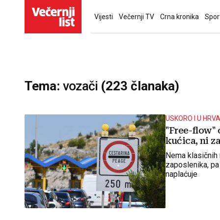
Vijesti
Večernji TV
Crna kronika
Spor
Tema:
vozači
(223 članaka)
USKORO I U HRV
"Free-flow" 
kućica, ni z
Nema klasičnih 
zaposlenika, pa 
naplaćuje