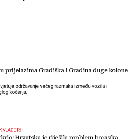
m prijelazima Gradiška i Gradina duge kolone
jetuje održavanje većeg razmaka između vozila i
glog kočenja.
K VLADE RH
krio: Hrvatska je riješila problem boravka