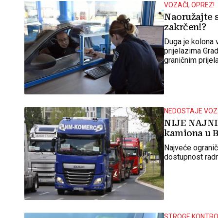
VOZAČI, OPREZ!
Naoružajte s
zakrčen!?
Duga je kolona 
prijelazima Grad
graničnim prijel
NEDOSTAJE VOZ
NIJE NAJNIŽ
kamiona u Bi
Najveće ogranič
dostupnost rad
STROGE KONTRO