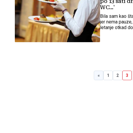
po 13 sati 
WC...'
Bila sam kao št
jer nema pauze,
letanje otkad d
«
1
2
3