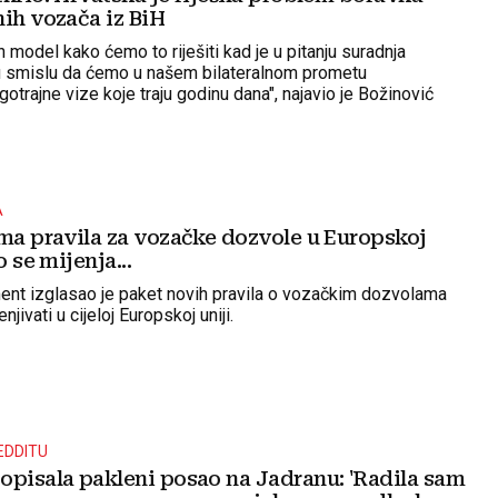
nih vozača iz BiH
 model kako ćemo to riješiti kad je u pitanju suradnja
u smislu da ćemo u našem bilateralnom prometu
trajne vize koje traju godinu dana", najavio je Božinović
A
rma pravila za vozačke dozvole u Europskoj
o se mijenja...
ent izglasao je paket novih pravila o vozačkim dozvolama
njivati u cijeloj Europskoj uniji.
EDDITU
opisala pakleni posao na Jadranu: 'Radila sam