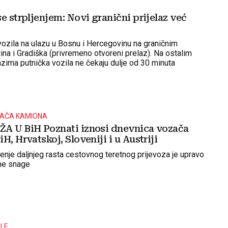
e strpljenjem: Novi granični prijelaz već
vozila na ulazu u Bosnu i Hercegovinu na graničnim
ina i Gradiška (privremeno otvoreni prelaz). Na ostalim
azima putnička vozila ne čekaju dulje od 30 minuta
AČA KAMIONA
A U BiH Poznati iznosi dnevnica vozača
H, Hrvatskoj, Sloveniji i u Austriji
enje daljnjeg rasta cestovnog teretnog prijevoza je upravo
ne snage
LE