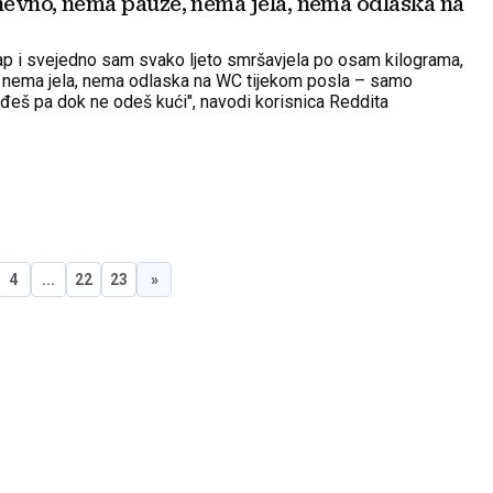
dnevno, nema pauze, nema jela, nema odlaska na
ap i svejedno sam svako ljeto smršavjela po osam kilograma,
 nema jela, nema odlaska na WC tijekom posla – samo
ođeš pa dok ne odeš kući", navodi korisnica Reddita
4
...
22
23
»