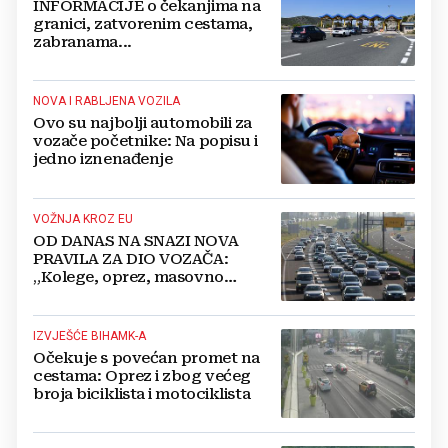
INFORMACIJE o čekanjima na
granici, zatvorenim cestama,
zabranama...
NOVA I RABLJENA VOZILA
Ovo su najbolji automobili za
vozače početnike: Na popisu i
jedno iznenađenje
VOŽNJA KROZ EU
OD DANAS NA SNAZI NOVA
PRAVILA ZA DIO VOZAČA:
„Kolege, oprez, masovno
kažnjavaju i naplaćuju 1.000 eura
na licu mjesta!“
IZVJEŠĆE BIHAMK-A
Očekuje s povećan promet na
cestama: Oprez i zbog većeg
broja biciklista i motociklista