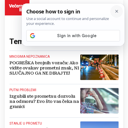
BiH
Tema:
vozači
(223 članaka)
MNOGIMA NEPOZNANICA
POGREŠKA brojnih vozača: Ako
vidite ovakav prometni znak, NI
SLUČAJNO GA NE DIRAJTE!
PUTNI PROBLEMI
Izgubili ste prometnu dozvolu
na odmoru? Evo što vas čeka na
granici
STANJE U PROMETU