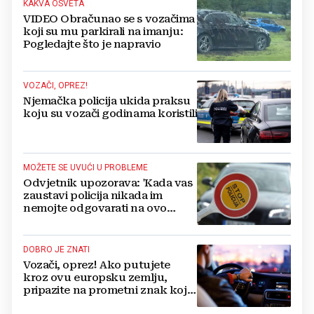
KAKVA OSVETA
VIDEO Obračunao se s vozačima
koji su mu parkirali na imanju:
Pogledajte što je napravio
VOZAČI, OPREZ!
Njemačka policija ukida praksu
koju su vozači godinama koristili
MOŽETE SE UVUĆI U PROBLEME
Odvjetnik upozorava: 'Kada vas
zaustavi policija nikada im
nemojte odgovarati na ovo
pitanje'
DOBRO JE ZNATI
Vozači, oprez! Ako putujete
kroz ovu europsku zemlju,
pripazite na prometni znak koji
mnogi ne prepoznaju, kazne su