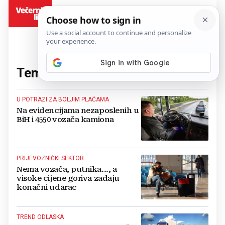
BiH
Tema:
vozači
(223 članaka)
U POTRAZI ZA BOLJIM PLAĆAMA
Na evidencijama nezaposlenih u
BiH i 4550 vozača kamiona
PRIJEVOZNIČKI SEKTOR
Nema vozača, putnika..., a
visoke cijene goriva zadaju
konačni udarac
TREND ODLASKA