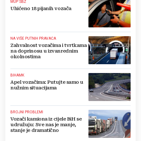
MUP SBŽ
Uhićeno 18 pijanih vozača
NA VIŠE PUTNIH PRAVACA
Zahvalnost vozačima i tvrtkama
na doprinosu u izvanrednim
okolnostima
BIHAMK
Apel vozačima: Putujte samo u
nužnim situacijama
BROJNI PROBLEMI
Vozači kamiona iz cijele BiH se
udružuju: Sve nas je manje,
stanje je dramatično