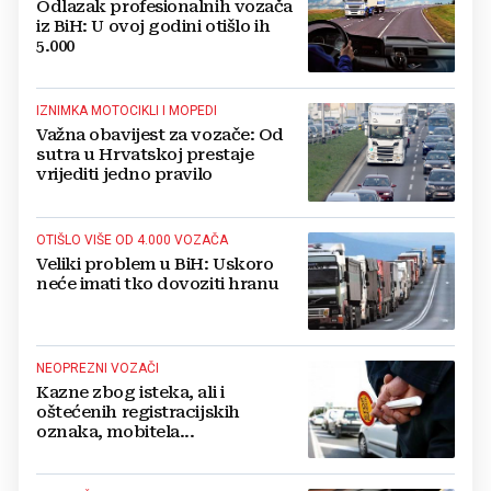
Odlazak profesionalnih vozača
iz BiH: U ovoj godini otišlo ih
5.000
IZNIMKA MOTOCIKLI I MOPEDI
Važna obavijest za vozače: Od
sutra u Hrvatskoj prestaje
vrijediti jedno pravilo
OTIŠLO VIŠE OD 4.000 VOZAČA
Veliki problem u BiH: Uskoro
neće imati tko dovoziti hranu
NEOPREZNI VOZAČI
Kazne zbog isteka, ali i
oštećenih registracijskih
oznaka, mobitela...