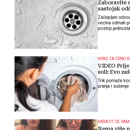
Zaboravite 
sastojak od
Začepljen odvod
većina odmah po
postoji jednostav
nije ni soda bik
SPAS ZA CRNO 
VIDEO Prije 
soli: Evo zaš
Trik pomaže kod 
pranja i sušenje
SKRATIT ĆE VAM
Nema više ne