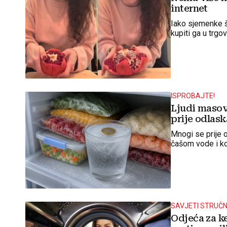
internet
Iako sjemenke š
kupiti ga u trgo
ISPROBAJTE!
Ljudi masov
prije odlask
Mnogi se prije 
čašom vode i kov
SAVJETI STRUČ
Odjeća za k