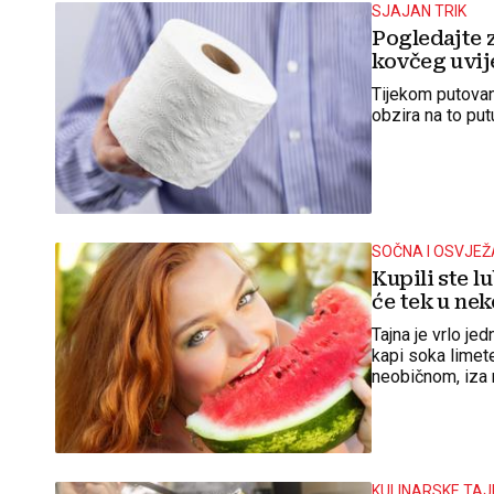
SJAJAN TRIK
Pogledajte z
kovčeg uvije
Tijekom putovan
obzira na to pu
SOČNA I OSVJE
Kupili ste l
će tek u nek
Tajna je vrlo je
kapi soka limete
neobičnom, iza n
KULINARSKE TAJ