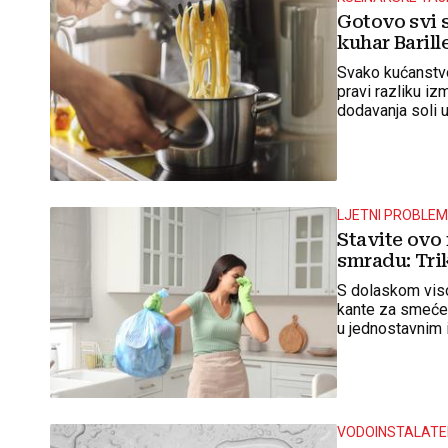
Gotovo svi s
kuhar Barill
Svako kućanstvo
pravi razliku iz
dodavanja soli 
LJETNI PROBLE
Stavite ovo
smradu: Trik
S dolaskom viso
kante za smeće 
u jednostavnim 
VODOINSTALATE