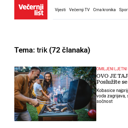
Vijesti
Večernji TV
Crna kronika
Spor
Tema:
trik
(72 članaka)
OMILJENI LJETNI
OVO JE TA
Poslužite se
Kobasice najprij
voda zagrijava, 
sočnost