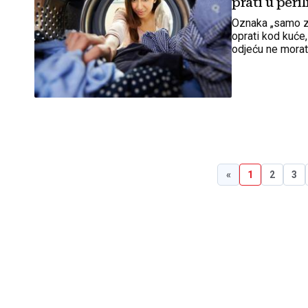
prati u peril
Oznaka „samo za
oprati kod kuće,
odjeću ne morate
«
1
2
3