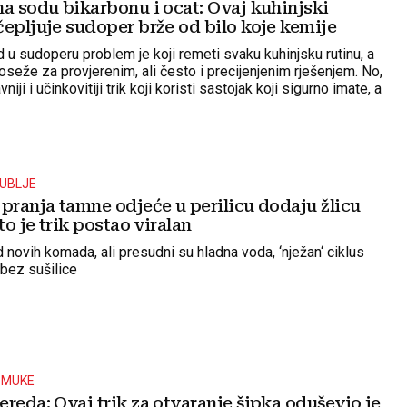
na sodu bikarbonu i ocat: Ovaj kuhinjski
čepljuje sudoper brže od bilo koje kemije
 u sudoperu problem je koji remeti svaku kuhinjsku rutinu, a
seže za provjerenim, ali često i precijenjenim rješenjem. No,
niji i učinkovitiji trik koji koristi sastojak koji sigurno imate, a
arbona ni ocat.
RUBLJE
pranja tamne odjeće u perilicu dodaju žlicu
to je trik postao viralan
novih komada, ali presudni su hladna voda, ‘nježan‘ ciklus
 bez sušilice
 MUKE
reda: Ovaj trik za otvaranje šipka oduševio je