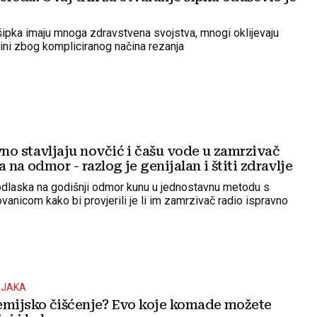
ipka imaju mnoga zdravstvena svojstva, mnogi oklijevaju
vini zbog kompliciranog načina rezanja
no stavljaju novčić i čašu vode u zamrzivač
a na odmor - razlog je genijalan i štiti zdravlje
odlaska na godišnji odmor kunu u jednostavnu metodu s
anicom kako bi provjerili je li im zamrzivač radio ispravno
NJAKA
emijsko čišćenje? Evo koje komade možete