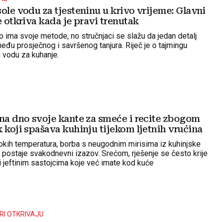
ole vodu za tjesteninu u krivo vrijeme: Glavni
e otkriva kada je pravi trenutak
 ima svoje metode, no stručnjaci se slažu da jedan detalj
među prosječnog i savršenog tanjura. Riječ je o tajmingu
u vodu za kuhanje.
M
 na dno svoje kante za smeće i recite zbogom
 koji spašava kuhinju tijekom ljetnih vrućina
kih temperatura, borba s neugodnim mirisima iz kuhinjske
postaje svakodnevni izazov. Srećom, rješenje se često krije
i jeftinim sastojcima koje već imate kod kuće
RI OTKRIVAJU