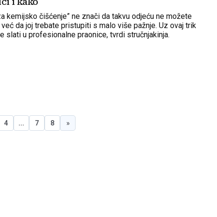
ici i kako
 kemijsko čišćenje” ne znači da takvu odjeću ne možete
 već da joj trebate pristupiti s malo više pažnje. Uz ovaj trik
 slati u profesionalne praonice, tvrdi stručnjakinja.
4
...
7
8
»