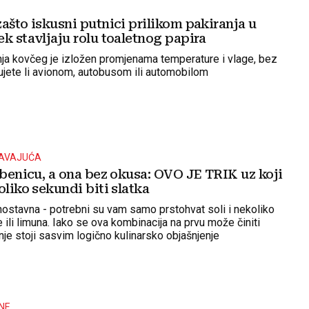
ašto iskusni putnici prilikom pakiranja u
k stavljaju rolu toaletnog papira
ja kovčeg je izložen promjenama temperature i vlage, bez
tujete li avionom, autobusom ili automobilom
ŽAVAJUĆA
ubenicu, a ona bez okusa: OVO JE TRIK uz koji
oliko sekundi biti slatka
dnostavna - potrebni su vam samo prstohvat soli i nekoliko
 ili limuna. Iako se ova kombinacija na prvu može činiti
je stoji sasvim logično kulinarsko objašnjenje
NE