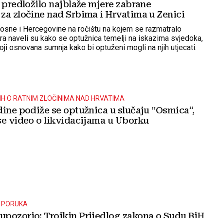
 predložilo najblaže mjere zabrane
za zločine nad Srbima i Hrvatima u Zenici
 Bosne i Hercegovine na ročištu na kojem se razmatralo
ra naveli su kako se optužnica temelji na iskazima svjedoka,
ji osnovana sumnja kako bi optuženi mogli na njih utjecati.
IH O RATNIM ZLOČINIMA NAD HRVATIMA
dine podiže se optužnica u slučaju “Osmica”,
se video o likvidacijama u Uborku
A PORUKA
pozorio: Trojkin Prijedlog zakona o Sudu BiH