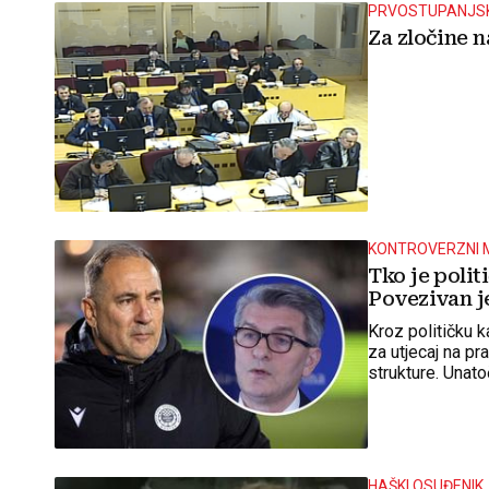
PRVOSTUPANJS
Za zločine n
KONTROVERZNI 
Tko je politi
Povezivan je
Kroz političku k
za utjecaj na pr
strukture. Unato
HAŠKI OSUĐENIK