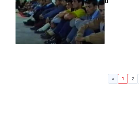
u
«
1
2