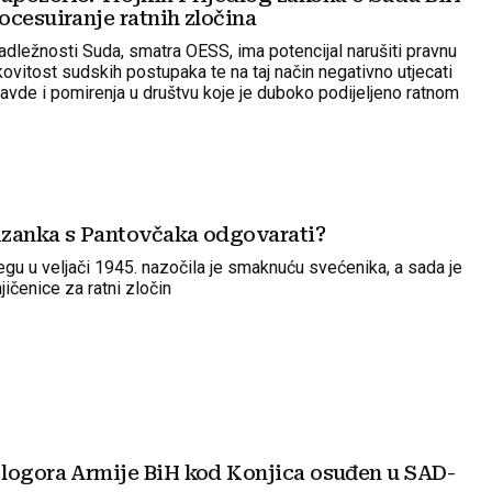
ocesuiranje ratnih zločina
adležnosti Suda, smatra OESS, ima potencijal narušiti pravnu
kovitost sudskih postupaka te na taj način negativno utjecati
ravde i pomirenja u društvu koje je duboko podijeljeno ratnom
tizanka s Pantovčaka odgovarati?
egu u veljači 1945. nazočila je smaknuću svećenika, a sada je
jičenice za ratni zločin
logora Armije BiH kod Konjica osuđen u SAD-