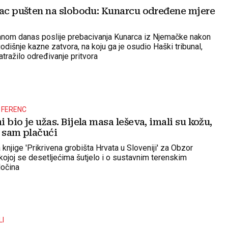
nac pušten na slobodu: Kunarcu određene mjere
anom danas poslije prebacivanja Kunarca iz Njemačke nakon
dišnje kazne zatvora, na koju ga je osudio Haški tribunal,
zatražilo određivanje pritvora
A FERENC
 bio je užas. Bijela masa leševa, imali su kožu,
o sam plačući
knjige 'Prikrivena grobišta Hrvata u Sloveniji' za Obzor
 kojoj se desetljećima šutjelo i o sustavnim terenskim
ločina
LI