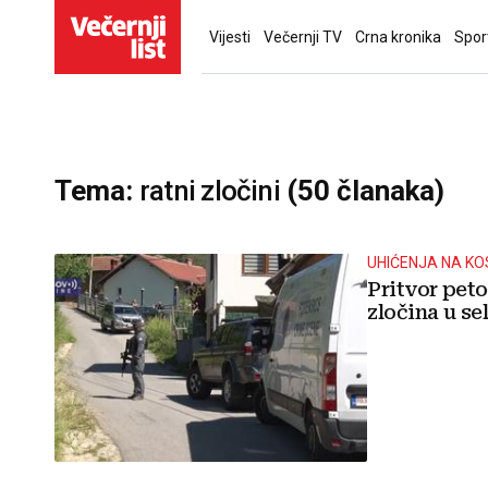
Vijesti
Večernji TV
Crna kronika
Spor
Tema:
ratni zločini
(50 članaka)
UHIĆENJA NA K
Pritvor peto
zločina u se