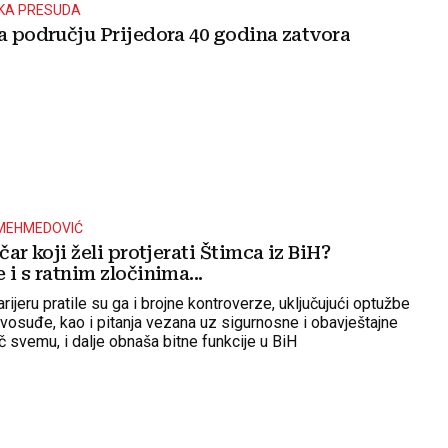
KA PRESUDA
a području Prijedora 40 godina zatvora
MEHMEDOVIĆ
čar koji želi protjerati Štimca iz BiH?
 i s ratnim zločinima...
arijeru pratile su ga i brojne kontroverze, uključujući optužbe
avosuđe, kao i pitanja vezana uz sigurnosne i obavještajne
č svemu, i dalje obnaša bitne funkcije u BiH