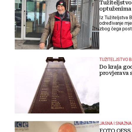
Tužiteljstvo
optuženima 
Iz Tužiteljstva
određivanje mje
zbog čega posto
TUŽITELJSTVO B
Do kraja go
provjerava 
JASNA I SNAŽN
FOTO OESS u