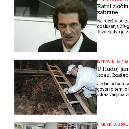
Ratni zloči
zabrane
Na ročištu održ
odsluženja 28-go
Tužiteljstvo je 
INTERVJU: MITJ
U Hudoj jami
kosu. Izaša
Jedan od autora 
govori o temi o
istraživanjima z
U MUZIČKOJ ŠKO