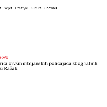
t
Svijet
Lifestyle
Kultura
Showbiz
OSOVU
rici bivših srbijanskih policajaca zbog ratnih
lu Račak