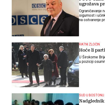
ugrožava pr
Ograničavanje n
sigurnost i učin
na ostvarenje p
prošlošću.
RATNI ZLOČIN
Hoće li par
U Širokome Brij
u poziciji osumn
SUD U BOSTONU
Nadglednik 