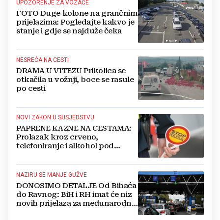
UPOZORENJE ZA VOZAČE
FOTO Duge kolone na grančnim
prijelazima: Pogledajte kakvo je
stanje i gdje se najduže čeka
NESREĆA NA CESTI
DRAMA U VITEZU Prikolica se
otkačila u vožnji, boce se rasule
po cesti
NOVI ZAKON U SUSJEDSTVU
PAPRENE KAZNE NA CESTAMA:
Prolazak kroz crveno,
telefoniranje i alkohol pod
posebnim povećalom, kazna za
brzinu skače DUPLO!
NAZIRU SE MANJE GUŽVE
DONOSIMO DETALJE Od Bihaća
do Ravnog: BiH i RH imat će niz
novih prijelaza za međunarodni
promet