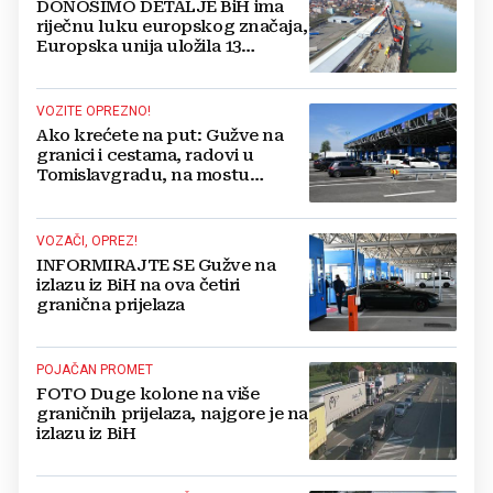
DONOSIMO DETALJE BiH ima
riječnu luku europskog značaja,
Europska unija uložila 13
milijuna eura
VOZITE OPREZNO!
Ako krećete na put: Gužve na
granici i cestama, radovi u
Tomislavgradu, na mostu
Hercegovina...
VOZAČI, OPREZ!
INFORMIRAJTE SE Gužve na
izlazu iz BiH na ova četiri
granična prijelaza
POJAČAN PROMET
FOTO Duge kolone na više
graničnih prijelaza, najgore je na
izlazu iz BiH