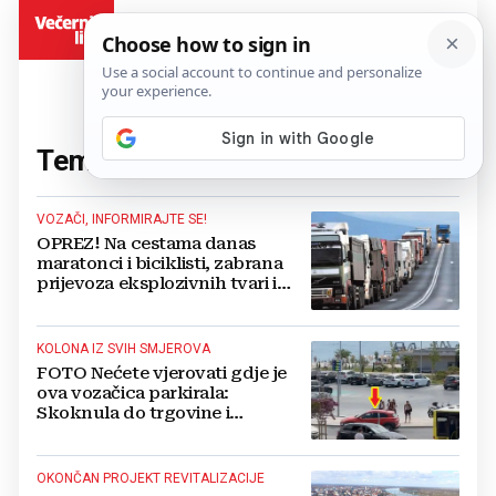
BiH
Tema:
promet
(860 članaka)
VOZAČI, INFORMIRAJTE SE!
OPREZ! Na cestama danas
maratonci i biciklisti, zabrana
prijevoza eksplozivnih tvari i
kretanja teretnjacima
KOLONA IZ SVIH SMJEROVA
FOTO Nećete vjerovati gdje je
ova vozačica parkirala:
Skoknula do trgovine i
napravila potpuni kolaps
OKONČAN PROJEKT REVITALIZACIJE