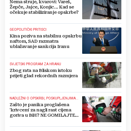
Nema struje, kvarovi: Vareš,
Žepče, Jajce, Konjic... Kad se
očekuje stabiliziranje opskrbe?
GEOPOLITIČKI PRITISCI
Kina poziva na stabilnu opskrbu
naftom, SAD razmatra
ublažavanje sankcija Iranu
SVJETSKI PROGRAM ZA HRANU
Zbog rata na Bliskom istoku
prijeti glad rekordnih razmjera
NADLEŽNI O OPSKRBI, POSKUPLJENJIMA...
Zašto je panika proglašena
'krivcem' za nagli rast cijena
goriva u BiH? NE GOMILAJTE
ZALIHE!