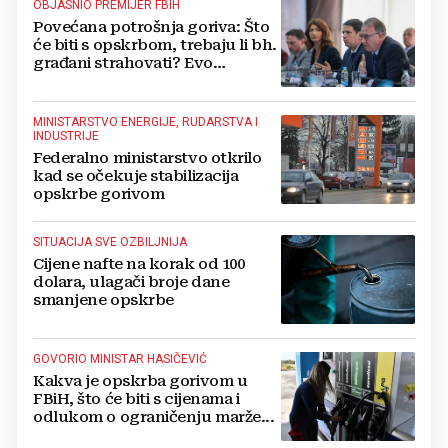
OBJASNIO PREMIJER FBIH
Povećana potrošnja goriva: Što
će biti s opskrbom, trebaju li bh.
građani strahovati? Evo
odgovora
MINISTARSTVO ENERGIJE, RUDARSTVA I
INDUSTRIJE
Federalno ministarstvo otkrilo
kad se očekuje stabilizacija
opskrbe gorivom
SITUACIJA SVE OZBILJNIJA
Cijene nafte na korak od 100
dolara, ulagači broje dane
smanjene opskrbe
GOVORIO MINISTAR HASIČEVIĆ
Kakva je opskrba gorivom u
FBiH, što će biti s cijenama i
odlukom o ograničenju marže...