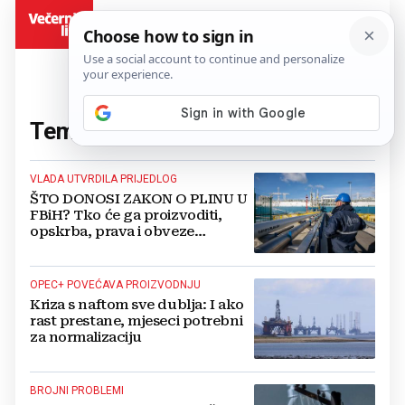
BiH
Tema:
opskrba
(28 članaka)
VLADA UTVRDILA PRIJEDLOG
ŠTO DONOSI ZAKON O PLINU U
FBiH? Tko će ga proizvoditi,
opskrba, prava i obveze
kupaca...
OPEC+ POVEĆAVA PROIZVODNJU
Kriza s naftom sve dublja: I ako
rast prestane, mjeseci potrebni
za normalizaciju
BROJNI PROBLEMI