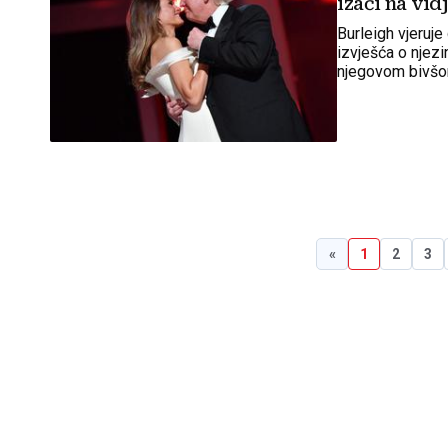
izaći na vidje
Burleigh vjeruje
izvješća o njez
njegovom bivšo
«
1
2
3