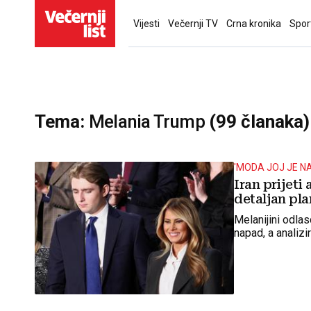
Vijesti
Večernji TV
Crna kronika
Spor
Tema:
Melania Trump
(99 članaka)
'MODA JOJ JE N
Iran prijeti
detaljan pl
Melanijini odlas
napad, a analizi