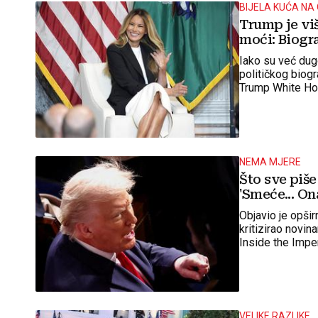
BIJELA KUĆA NA
Trump je viš
moći: Biogra
Iako su već dug
političkog biogr
Trump White Hou
NEMA MJERE
Što sve piše
'Smeće... Ona
Objavio je opšir
kritizirao novi
Inside the Impe
VELIKE RAZLIKE