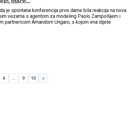
lo, inače...'
 da je spontana konferencija prve dame bila reakcija na nova
inim vezama s agentom za modeling Paolo Zampollijem i
m partnericom Amandom Ungaro, s kojom ima dijete
4
...
9
10
»