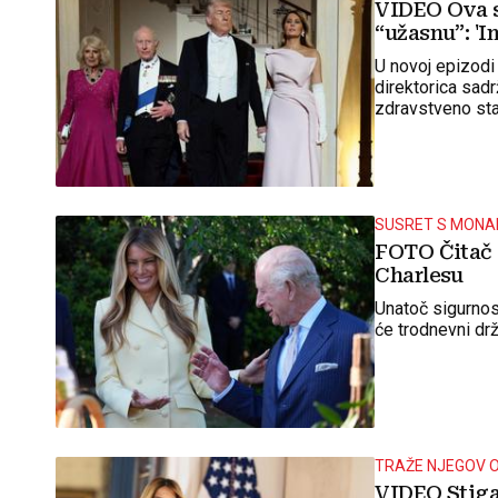
VIDEO Ova s
“užasnu”: 'Im
U novoj epizodi
direktorica sad
zdravstveno stan
SUSRET S MON
FOTO Čitač s
Charlesu
Unatoč sigurnos
će trodnevni dr
TRAŽE NJEGOV 
VIDEO Stiga