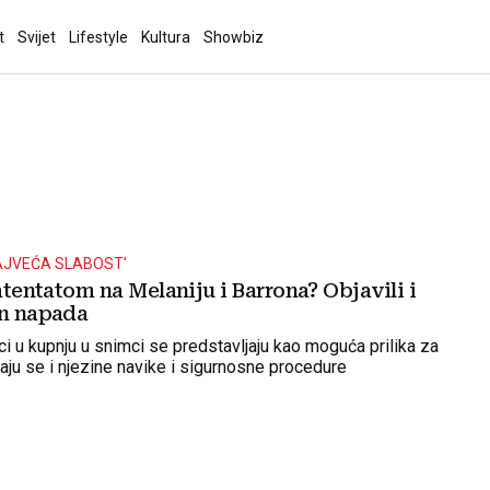
t
Svijet
Lifestyle
Kultura
Showbiz
AJVEĆA SLABOST'
 atentatom na Melaniju i Barrona? Objavili i
an napada
ci u kupnju u snimci se predstavljaju kao moguća prilika za
raju se i njezine navike i sigurnosne procedure