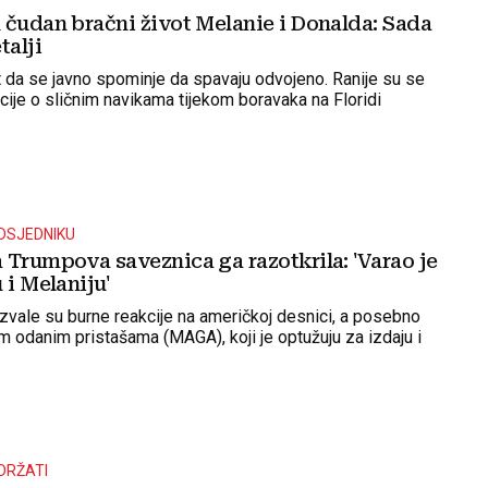
 čudan bračni život Melanie i Donalda: Sada
talji
ut da se javno spominje da spavaju odvojeno. Ranije su se
cije o sličnim navikama tijekom boravaka na Floridi
DSJEDNIKU
 Trumpova saveznica ga razotkrila: 'Varao je
 i Melaniju'
azvale su burne reakcije na američkoj desnici, a posebno
odanim pristašama (MAGA), koji je optužuju za izdaju i
DRŽATI