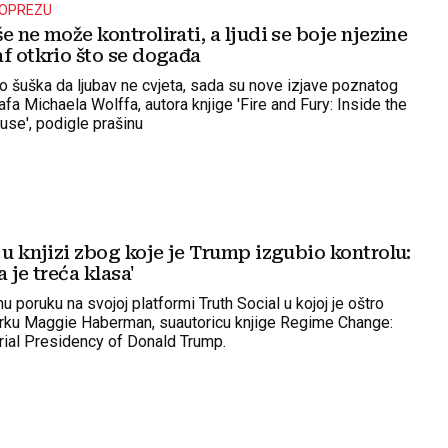
 OPREZU
e ne može kontrolirati, a ljudi se boje njezine
f otkrio što se događa
o šuška da ljubav ne cvjeta, sada su nove izjave poznatog
afa Michaela Wolffa, autora knjige 'Fire and Fury: Inside the
se', podigle prašinu
 u knjizi zbog koje je Trump izgubio kontrolu:
 je treća klasa'
nu poruku na svojoj platformi Truth Social u kojoj je oštro
narku Maggie Haberman, suautoricu knjige Regime Change:
rial Presidency of Donald Trump.