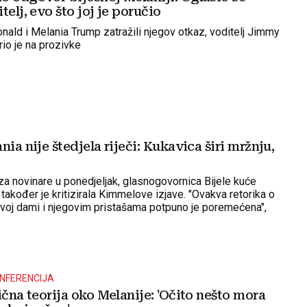
telj, evo što joj je poručio
nald i Melania Trump zatražili njegov otkaz, voditelj Jimmy
io je na prozivke
nia nije štedjela riječi: Kukavica širi mržnju,
 za novinare u ponedjeljak, glasnogovornica Bijele kuće
 također je kritizirala Kimmelove izjave. "Ovakva retorika o
rvoj dami i njegovim pristašama potpuno je poremećena",
NFERENCIJA
ična teorija oko Melanije: 'Očito nešto mora