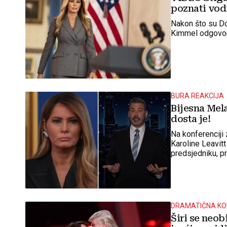
poznati vodi
Nakon što su Do
Kimmel odgovor
BURA REAKCIJA
Bijesna Mela
dosta je!
Na konferenciji
Karoline Leavitt
predsjedniku, p
rekla je
DRAMATIČNA KO
Širi se neob