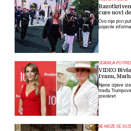
Razotkriven
cure novi de
Ovo nije prvi p
pojavile informa
UDARILA PO PRE
VIDEO Bivša
Ivanu, Marlu
Njene izjave iz
među Trumpovim 
preokret
NE MOŽE SE SUZ