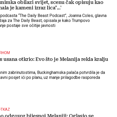
nimka obilazi svijet, scenu čak opisuju kao
ala je kameni izraz lica"...'
 podcasta “The Daily Beast Podcast”, Joanna Coles, glavna
ržaja za The Daily Beast, opisala je kako Trumpovo
je postaje sve očitije javnosti
ARHOM
 usana otkrio: Evo što je Melanija rekla kralju
nim zabrinutostima, Buckinghamska palača potvrdila je da
žavni posjet ići po planu, uz manje prilagodbe rasporeda
OTKAZ
o odgovor bijesnoj Melaniji: Oglasio se