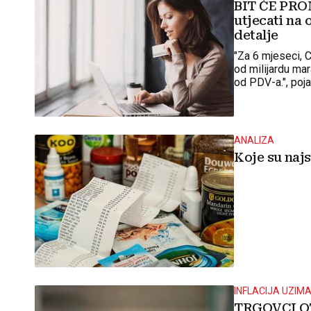
BIT ĆE PROM
utjecati na 
detalje
"Za 6 mjeseci, C
od milijardu mar
od PDV-a.", poj
ANALIZA
Koje su najs
INFLACIJA UZIM
TRGOVCI OT