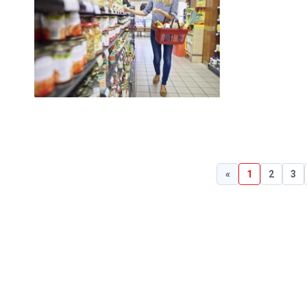
«
1
2
3