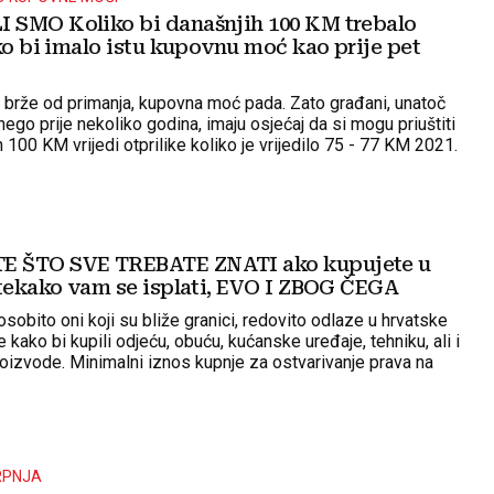
SMO Koliko bi današnjih 100 KM trebalo
ko bi imalo istu kupovnu moć kao prije pet
u brže od primanja, kupovna moć pada. Zato građani, unatoč
go prije nekoliko godina, imaju osjećaj da si mogu priuštiti
 100 KM vrijedi otprilike koliko je vrijedilo 75 - 77 KM 2021.
 ŠTO SVE TREBATE ZNATI ako kupujete u
Itekako vam se isplati, EVO I ZBOG ČEGA
osobito oni koji su bliže granici, redovito odlaze u hrvatske
 kako bi kupili odjeću, obuću, kućanske uređaje, tehniku, ali i
izvode. Minimalni iznos kupnje za ostvarivanje prava na
Hrvatskoj iznosi 100 eura
SRPNJA