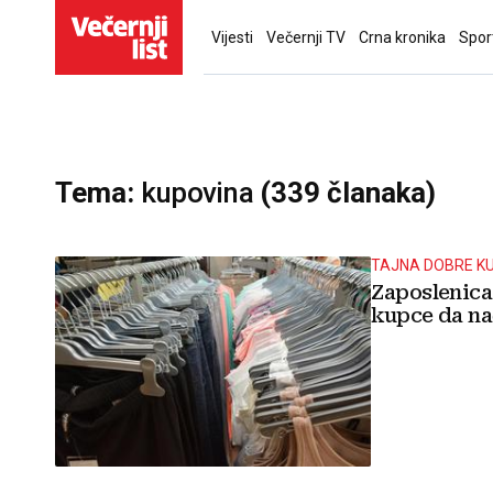
Vijesti
Večernji TV
Crna kronika
Spor
Tema:
kupovina
(339 članaka)
TAJNA DOBRE K
Zaposlenica
kupce da na