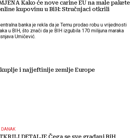
JENA Kako će nove carine EU na male pakete
online kupovinu u BiH: Stručnjaci otkrili
entralna banka je rekla da je Temu prodao robu u vrijednosti
aka u BIH, što znači da je BIH izgubila 170 milijuna maraka
asnjava Umičević.
kuplje i najjeftinije zemlje Europe
A DANAK
KRILI DETALJE Čega se sve građani BiH