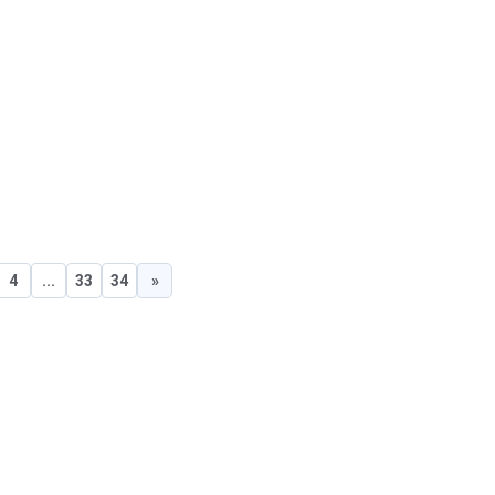
4
...
33
34
»