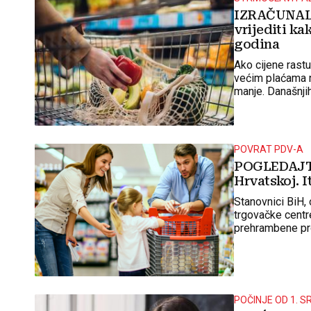
IZRAČUNALI 
vrijediti ka
godina
Ako cijene rast
većim plaćama ne
manje. Današnjih
POVRAT PDV-A
POGLEDAJTE
Hrvatskoj. 
Stanovnici BiH, 
trgovačke centre
prehrambene pro
povrat PDV-a u 
POČINJE OD 1. 