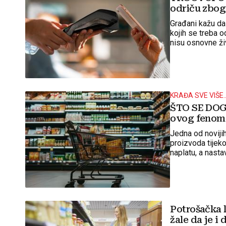
odriču zbog
Građani kažu da 
kojih se treba o
nisu osnovne živ
KRAĐA SVE VIŠE..
ŠTO SE DOG
ovog fenom
Jedna od noviji
proizvoda tijek
naplatu, a nast
Potrošačka k
žale da je i