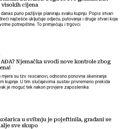
 visokih cijena
danas puno pažljivije planiraju svaku kupnju. Popis stvari
dreći najčešće uključuje odjeću, putovanja i druge stvari koje
otne potrepštine. To primjećuju i trgovci.
.
AĐA? Njemačka uvodi nove kontrole zbog
ena!
h mjera su tzv. rescanovi, odnosno ponovna skeniranja
om kupnje. U tim slučajevima sustav privremeno prekida
avak je moguć tek nakon provjere zaposlenika
ošarica u svibnju je pojeftinila, građani se
 dalje sve skupo