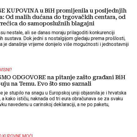
E KUPOVINA u BiH promijenila u posljednjih
ća: Od malih dućana do trgovačkih centara, od
vrećica do samoposlužnih blagajni
su nestale, ali se danas moraju prilagoditi konkurenciji
ih sustava. Dok jedni s nostalgijom gledaju prema prošlosti,
a je današnje vrijeme donijelo više mogućnosti i jednostavniji
VISNI?
MO ODGOVORE na pitanje zašto građani BiH
puju na Temu. Evo što smo saznali
e je stupilo na snagu u Europskoj uniji objasnila je i hrvatska
, a kako ističu, naknada od tri eura obračunava se za svaku
ku navedenu u carinskoj deklaraciji, a ne po paketu,
z UNO BiH
D KUPOVNE MOĆI