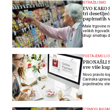
ISTRAŽILI SMO
EVO KAKO S
tri desetlje
papirnatih 
Male trgovine ni
velikih trgovačk
drugi smatraju d
život
POSTAJEMO LI O
PRONAŠLI S
sve više ku
Novo pravilo koj
Carinska uprava
pojedinačnu stav
objašnjeno je i
STRMOGLAVI PA