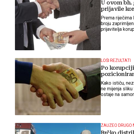
U ovom bh. g
prijavile ko
Prema riječima 
broju zaprimljen
prijavitelja koru
LOŠI REZULTATI
Po korupcij
pozicionira
Kako ističu, ne
ne mijenja sliku
ostaje na samo
ZAUZEO DRUGO
Brčko distr