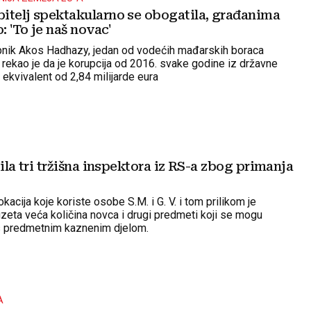
itelj spektakularno se obogatila, građanima
: 'To je naš novac'
pnik Akos Hadhazy, jedan od vodećih mađarskih boraca
, rekao je da je korupcija od 2016. svake godine iz državne
 ekvivalent od 2,84 milijarde eura
tila tri tržišna inspektora iz RS-a zbog primanja
kacija koje koriste osobe S.M. i G. V. i tom prilikom je
zeta veća količina novca i drugi predmeti koji se mogu
 s predmetnim kaznenim djelom.
A