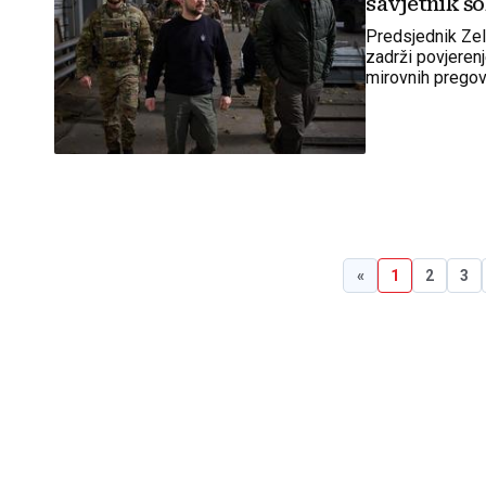
savjetnik šo
Predsjednik Zel
zadrži povjeren
mirovnih prego
«
1
2
3