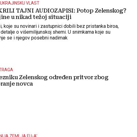
 UKRAJINSKU VLAST
RILI TAJNI AUDIOZAPISI: Potop Zelenskog?
ine u nikad težoj situaciji
, koje su novinari i zastupnici dobili bez pristanka biroa,
detalje o višemilijunskoj shemi. U snimkama koje su
nje se i njegov posebni nadimak
STRAGA
ezniku Zelenskog određen pritvor zbog
pranje novca
IJA ZEMLJA EU-A'