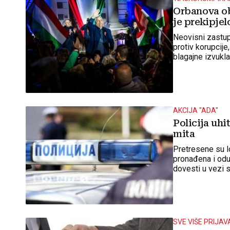
Orbanova ob
je prekipjelo
Neovisni zastu
protiv korupcije
blagajne izvukla
AKCIJA "ADA"
Policija uhi
mita
Pretresene su lo
pronađena i odu
dovesti u vezi
SVE VIŠE PRIJAV