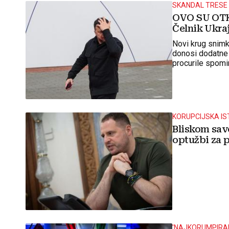
SKANDAL TRESE
OVO SU OTK
Čelnik Ukraj
Novi krug snimki
donosi dodatne 
procurile spomi
KORUPCIJSKA I
Bliskom sav
optužbi za 
'NAJKORUMPIRAN