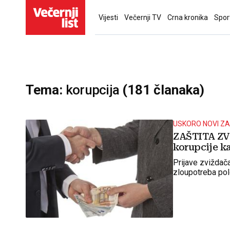
Vijesti
Večernji TV
Crna kronika
Spor
Tema:
korupcija
(181 članaka)
USKORO NOVI Z
ZAŠTITA ZVI
korupcije ka
Prijave zviždača
zloupotreba polo