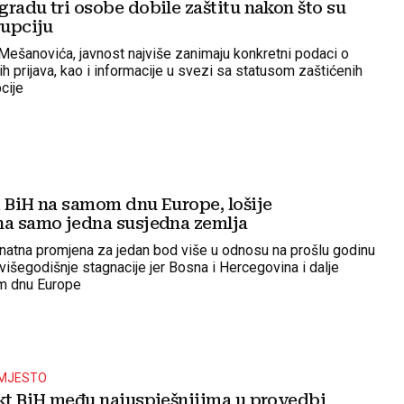
radu tri osobe dobile zaštitu nakon što su
rupciju
Mešanovića, javnost najviše zanimaju konkretni podaci o
ih prijava, kao i informacije u svezi sa statusom zaštićenih
pcije
i BiH na samom dnu Europe, lošije
na samo jedna susjedna zemlja
znatna promjena za jedan bod više u odnosu na prošlu godinu
 višegodišnje stagnacije jer Bosna i Hercegovina i dalje
m dnu Europe
 MJESTO
ikt BiH među najuspješnijima u provedbi