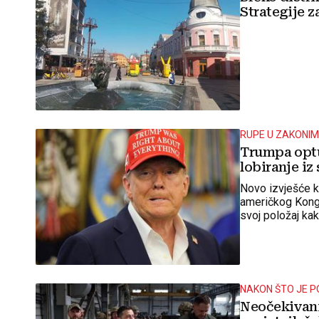
Strategije z
RUPE U ZAKONIM
Trumpa optu
lobiranje iz
Novo izvješće 
američkog Kongr
svoj položaj ka
bogatstvo.
NAKON ŠTO JE P
Neočekivani 