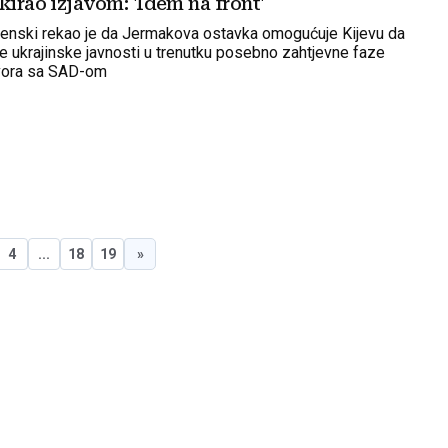
kirao izjavom: 'Idem na front'
enski rekao je da Jermakova ostavka omogućuje Kijevu da
je ukrajinske javnosti u trenutku posebno zahtjevne faze
vora sa SAD-om
4
...
18
19
»