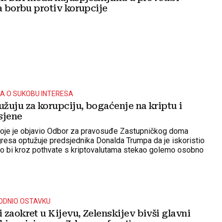
a borbu protiv korupcije
A O SUKOBU INTERESA
žuju za korupciju, bogaćenje na kriptu i
 sjene
koje je objavio Odbor za pravosuđe Zastupničkog doma
esa optužuje predsjednika Donalda Trumpa da je iskoristio
ko bi kroz pothvate s kriptovalutama stekao golemo osobno
ODNIO OSTAVKU
zaokret u Kijevu, Zelenskijev bivši glavni