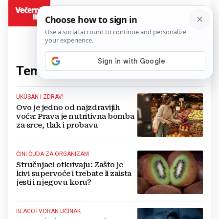
BiH
Tema:
kivi
(11 članaka)
UKUSAN I ZDRAV!
Ovo je jedno od najzdravijih
voća: Prava je nutritivna bomba
za srce, tlak i probavu
ČINI ČUDA ZA ORGANIZAM
Stručnjaci otkrivaju: Zašto je
kivi supervoće i trebate li zaista
jesti i njegovu koru?
BLAGOTVORAN UČINAK