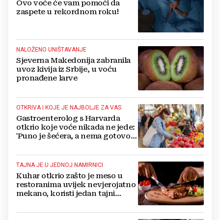
Ovo voće će vam pomoći da
zaspete u rekordnom roku!
NALOŽENO UNIŠTAVANJE
Sjeverna Makedonija zabranila
uvoz kivija iz Srbije, u voću
pronađene larve
OTKRIVA I KOJE JE NAJBOLJE ZA VAS
Gastroenterolog s Harvarda
otkrio koje voće nikada ne jede:
'Puno je šećera, a nema gotovo
uopće vlakana'
TAJNA JE U JEDNOJ NAMIRNICI
Kuhar otkrio zašto je meso u
restoranima uvijek nevjerojatno
mekano, koristi jedan tajni
sastojak