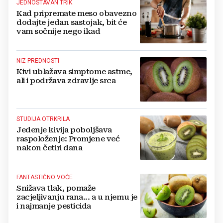
JEDNOSTAVAN TRIK
Kad pripremate meso obavezno
dodajte jedan sastojak, bit će
vam sočnije nego ikad
NIZ PREDNOSTI
Kivi ublažava simptome astme,
ali i podržava zdravlje srca
STUDIJA OTRKRILA
Jedenje kivija poboljšava
raspoloženje: Promjene već
nakon četiri dana
FANTASTIČNO VOĆE
Snižava tlak, pomaže
zacjeljivanju rana... a u njemu je
i najmanje pesticida