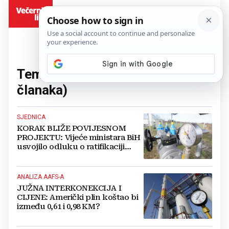
BiH
Tema:
Južna interkonekcija
(64
članaka)
SJEDNICA
KORAK BLIŽE POVIJESNOM
PROJEKTU: Vijeće ministara BiH
usvojilo odluku o ratifikaciji
plinovoda Južna interkonekcija
ANALIZA AAFS-A
JUŽNA INTERKONEKCIJA I
CIJENE: Američki plin koštao bi
između 0,61 i 0,98 KM?