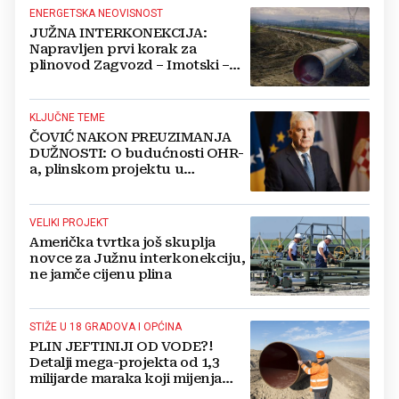
ENERGETSKA NEOVISNOST
JUŽNA INTERKONEKCIJA:
Napravljen prvi korak za
plinovod Zagvozd – Imotski –
Posušje
KLJUČNE TEME
ČOVIĆ NAKON PREUZIMANJA
DUŽNOSTI: O budućnosti OHR-
a, plinskom projektu u
Hercegovini i rješavanju pitanja
državne imovine
VELIKI PROJEKT
Američka tvrtka još skuplja
novce za Južnu interkonekciju,
ne jamče cijenu plina
STIŽE U 18 GRADOVA I OPĆINA
PLIN JEFTINIJI OD VODE?!
Detalji mega-projekta od 1,3
milijarde maraka koji mijenja
energetsku sliku BiH