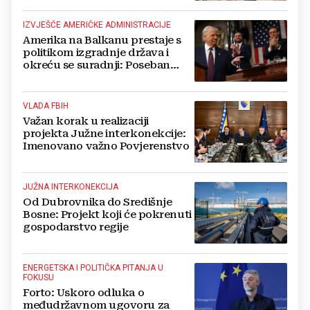
IZVJEŠĆE AMERIČKE ADMINISTRACIJE
Amerika na Balkanu prestaje s
politikom izgradnje država i
okreću se suradnji: Poseban
naglasak na BiH i Južnoj
interkonekciji
VLADA FBIH
Važan korak u realizaciji
projekta Južne interkonekcije:
Imenovano važno Povjerenstvo
JUŽNA INTERKONEKCIJA
Od Dubrovnika do Središnje
Bosne: Projekt koji će pokrenuti
gospodarstvo regije
ENERGETSKA I POLITIČKA PITANJA U
FOKUSU
Forto: Uskoro odluka o
međudržavnom ugovoru za