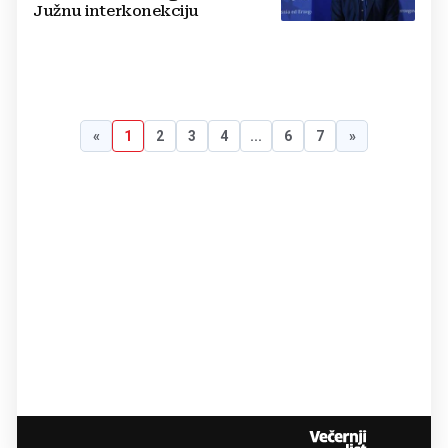
Južnu interkonekciju
«
1
2
3
4
...
6
7
»