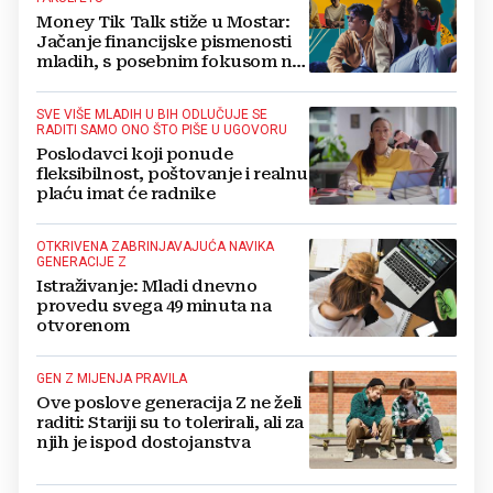
Money Tik Talk stiže u Mostar:
Jačanje financijske pismenosti
mladih, s posebnim fokusom na
generaciju Z
SVE VIŠE MLADIH U BIH ODLUČUJE SE
RADITI SAMO ONO ŠTO PIŠE U UGOVORU
Poslodavci koji ponude
fleksibilnost, poštovanje i realnu
plaću imat će radnike
OTKRIVENA ZABRINJAVAJUĆA NAVIKA
GENERACIJE Z
Istraživanje: Mladi dnevno
provedu svega 49 minuta na
otvorenom
GEN Z MIJENJA PRAVILA
Ove poslove generacija Z ne želi
raditi: Stariji su to tolerirali, ali za
njih je ispod dostojanstva