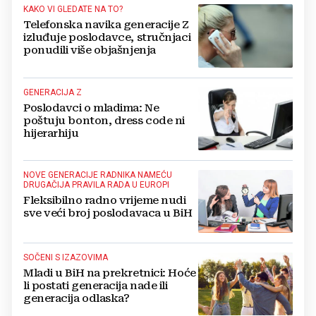
KAKO VI GLEDATE NA TO?
Telefonska navika generacije Z
izluđuje poslodavce, stručnjaci
ponudili više objašnjenja
GENERACIJA Z
Poslodavci o mladima: Ne
poštuju bonton, dress code ni
hijerarhiju
NOVE GENERACIJE RADNIKA NAMEĆU
DRUGAČIJA PRAVILA RADA U EUROPI
Fleksibilno radno vrijeme nudi
sve veći broj poslodavaca u BiH
SOČENI S IZAZOVIMA
Mladi u BiH na prekretnici: Hoće
li postati generacija nade ili
generacija odlaska?