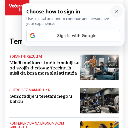
BiH
Tema:
generacija Z
(16 članaka)
ŠOKANTNI REZULTATI
Mlađi muškarci tradicionalniji su
od svojih djedova: Trećina ih
misli da žena mora slušati muža
JUTRO BEZ MAMURLUKA
GenZ radije u teretani nego u
kafiću
KONFERENCIJA NA EKONOMSKOM
FAKULTETU