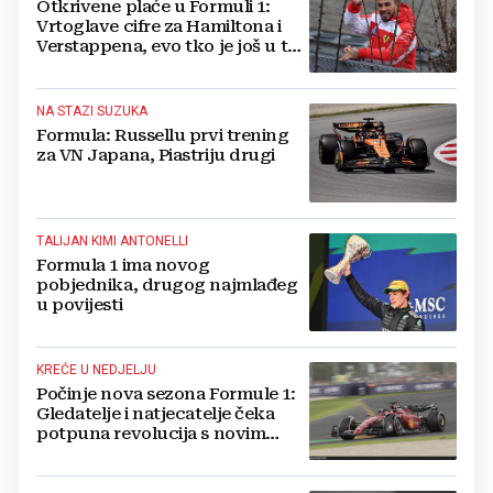
Otkrivene plaće u Formuli 1:
Vrtoglave cifre za Hamiltona i
Verstappena, evo tko je još u top
10
NA STAZI SUZUKA
Formula: Russellu prvi trening
za VN Japana, Piastriju drugi
TALIJAN KIMI ANTONELLI
Formula 1 ima novog
pobjednika, drugog najmlađeg
u povijesti
KREĆE U NEDJELJU
Počinje nova sezona Formule 1:
Gledatelje i natjecatelje čeka
potpuna revolucija s novim
pravilima