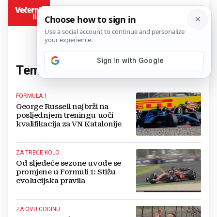
BiH
Tema:
Formula 1
(141 članaka)
FORMULA 1
George Russell najbrži na
posljednjem treningu uoči
kvalifikacija za VN Katalonije
ZA TREĆE KOLO
Od sljedeće sezone uvode se
promjene u Formuli 1: Stižu
evolucijska pravila
ZA OVU GODINU