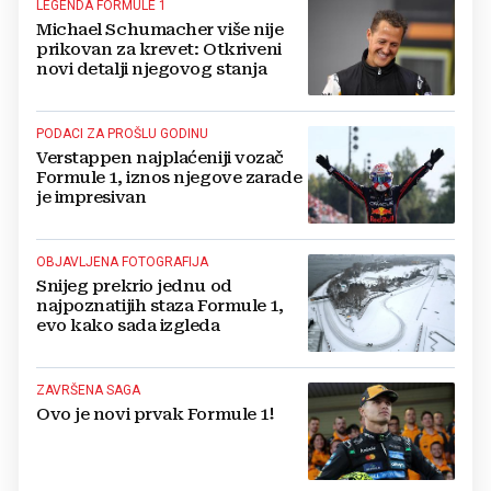
LEGENDA FORMULE 1
Michael Schumacher više nije
prikovan za krevet: Otkriveni
novi detalji njegovog stanja
PODACI ZA PROŠLU GODINU
Verstappen najplaćeniji vozač
Formule 1, iznos njegove zarade
je impresivan
OBJAVLJENA FOTOGRAFIJA
Snijeg prekrio jednu od
najpoznatijih staza Formule 1,
evo kako sada izgleda
ZAVRŠENA SAGA
Ovo je novi prvak Formule 1!