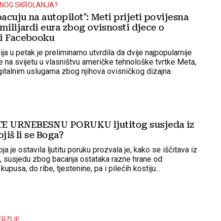
NOG SKROLANJA?
cuju na autopilot": Meti prijeti povijesna
milijardi eura zbog ovisnosti djece o
i Facebooku
a u petak je preliminarno utvrdila da dvije najpopularnije
 na svijetu u vlasništvu američke tehnološke tvrtke Meta,
gitalnim uslugama zbog njihova ovisničkog dizajna.
 URNEBESNU PORUKU ljutitog susjeda iz
ojiš li se Boga?
a je ostavila ljutitu poruku prozvala je, kako se iščitava iz
a, susjedu zbog bacanja ostataka razne hrane od
 kupusa, do ribe, tjestenine, pa i pilećih kostiju...
ERZIJE