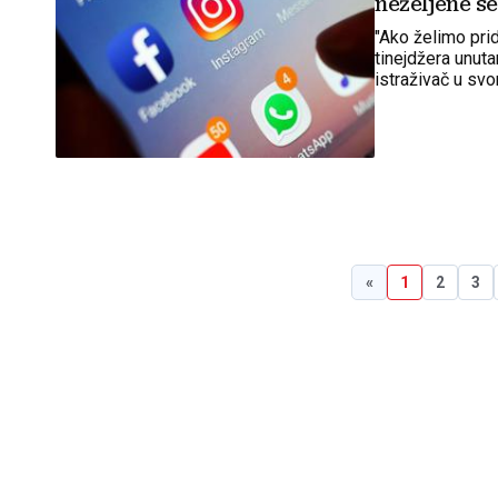
neželjene s
"Ako želimo prid
tinejdžera unut
istraživač u svo
«
1
2
3