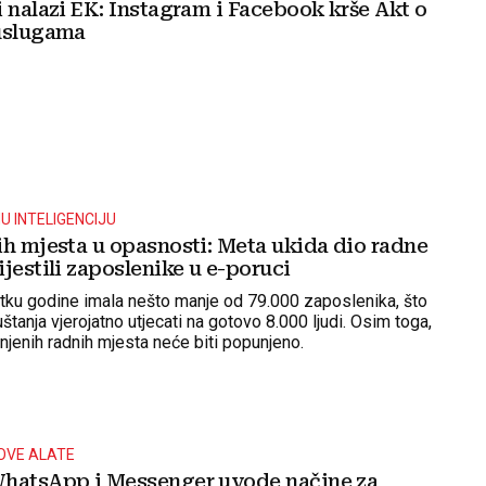
 nalazi EK: Instagram i Facebook krše Akt o
uslugama
U INTELIGENCIJU
ih mjesta u opasnosti: Meta ukida dio radne
jestili zaposlenike u e-poruci
tku godine imala nešto manje od 79.000 zaposlenika, što
štanja vjerojatno utjecati na gotovo 8.000 ljudi. Osim toga,
njenih radnih mjesta neće biti popunjeno.
OVE ALATE
hatsApp i Messenger uvode načine za