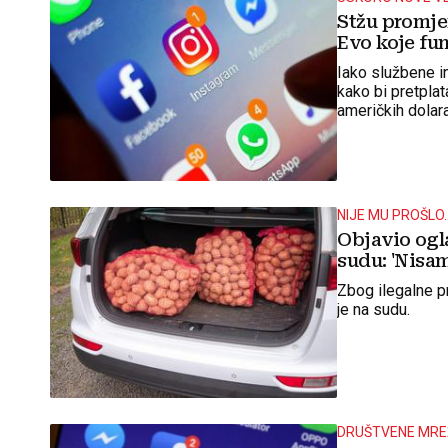
Stžu promje
Evo koje fun
Iako službene i
kako bi pretpla
američkih dolar
NIJE MU PROŠLO..
Objavio ogl
sudu: 'Nisam
Zbog ilegalne p
je na sudu.
DRUŠTVENE MRE