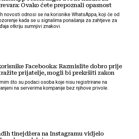
prevara: Ovako ćete prepoznali opasnost
ih novosti odnosi se na korisnike WhatsAppa, koji će od
ozorenje kada se u signalima ponašanja za zahtjeve za
aja otkriju sumnjivi znakovi.
korisnike Facebooka: Razmislite dobro prije
ražite prijatelje, mogli bi prekršiti zakon
nim što su podaci osoba koje nisu registrirane na
njeni na serverima kompanije bez njihove privole.
ađih tinejdžera na Instagramu vidjelo