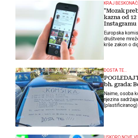
KRAJ BESKONAČ
"Mozak preba
kazna od 12 
Instagramu 
Europska komisij
društvene mreže
krše zakon o di
DOSTA TE...
POGLEDAJTE
bh. grada: B
Naime, osoba koj
njezina sadržaj
(plastificiranog)
USKORO NOVE V