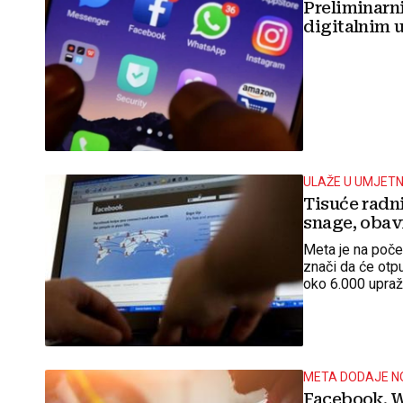
Preliminarni
digitalnim 
ULAŽE U UMJETN
Tisuće radn
snage, obavi
Meta je na poče
znači da će otpu
oko 6.000 upraž
META DODAJE N
Facebook, W