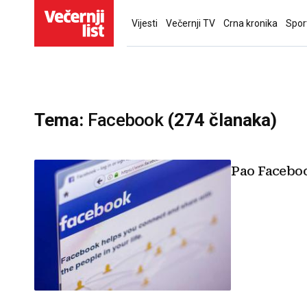
Vijesti
Večernji TV
Crna kronika
Spor
Tema:
Facebook
(274 članaka)
Pao Faceboo