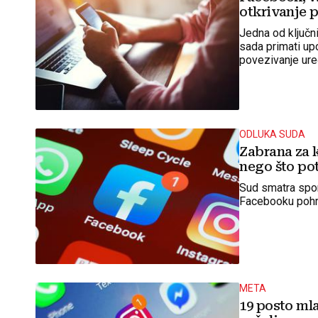
otkrivanje 
Jedna od ključn
sada primati up
povezivanje uređ
ODLUKA SUDA
Zabrana za 
nego što pot
Sud smatra spor
Facebooku pohra
META
19 posto ml