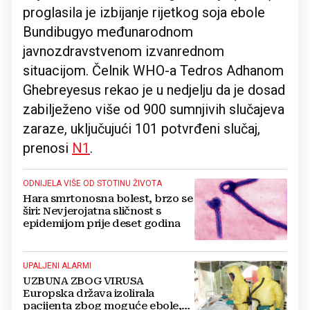
proglasila je izbijanje rijetkog soja ebole
Bundibugyo međunarodnom
javnozdravstvenom izvanrednom
situacijom. Čelnik WHO-a Tedros Adhanom
Ghebreyesus rekao je u nedjelju da je dosad
zabilježeno više od 900 sumnjivih slučajeva
zaraze, uključujući 101 potvrđeni slučaj,
prenosi
N1
.
ODNIJELA VIŠE OD STOTINU ŽIVOTA
Hara smrtonosna bolest, brzo se
širi: Nevjerojatna sličnost s
epidemijom prije deset godina
UPALJENI ALARMI
UZBUNA ZBOG VIRUSA
Europska država izolirala
pacijenta zbog moguće ebole,