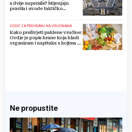
s dvije supersile? Mijenjaju
pravila i uvode taktičko
nuklearno oružje
VODIČ ZA PREHRANU NA VRUĆINAMA
Kako preživjeti paklene vrućine:
Ovdje je popis hrane koja hladi
organizam i napitaka s kojima si
činite 'medvjeđu uslugu'
Ne propustite