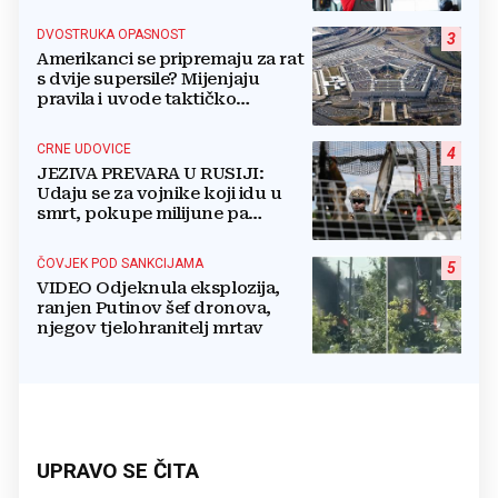
DVOSTRUKA OPASNOST
3
Amerikanci se pripremaju za rat
s dvije supersile? Mijenjaju
pravila i uvode taktičko
nuklearno oružje
CRNE UDOVICE
4
JEZIVA PREVARA U RUSIJI:
Udaju se za vojnike koji idu u
smrt, pokupe milijune pa
nestanu
ČOVJEK POD SANKCIJAMA
5
VIDEO Odjeknula eksplozija,
ranjen Putinov šef dronova,
njegov tjelohranitelj mrtav
UPRAVO SE ČITA