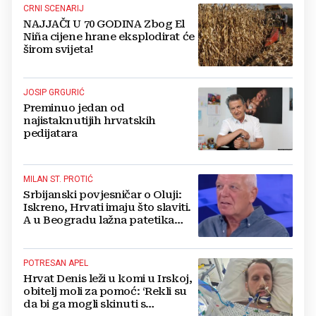
CRNI SCENARIJ
NAJJAČI U 70 GODINA Zbog El
Niña cijene hrane eksplodirat će
širom svijeta!
JOSIP GRGURIĆ
Preminuo jedan od
najistaknutijih hrvatskih
pedijatara
MILAN ST. PROTIĆ
Srbijanski povjesničar o Oluji:
Iskreno, Hrvati imaju što slaviti.
A u Beogradu lažna patetika
vlasti i krokodilske suze
POTRESAN APEL
Hrvat Denis leži u komi u Irskoj,
obitelj moli za pomoć: ‘Rekli su
da bi ga mogli skinuti s