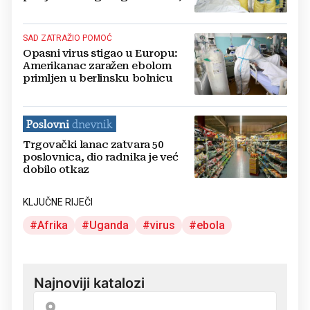
rizik podignut na najvišu razinu
SAD ZATRAŽIO POMOĆ
Opasni virus stigao u Europu:
Amerikanac zaražen ebolom
primljen u berlinsku bolnicu
Trgovački lanac zatvara 50
poslovnica, dio radnika je već
dobilo otkaz
KLJUČNE RIJEČI
Afrika
Uganda
virus
ebola