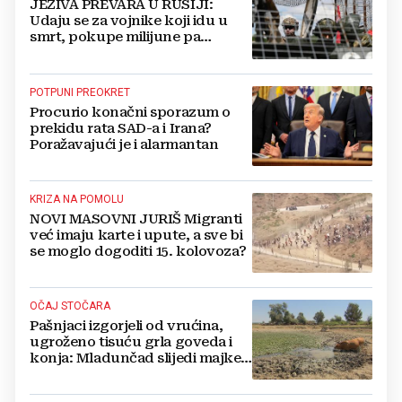
JEZIVA PREVARA U RUSIJI:
Udaju se za vojnike koji idu u
smrt, pokupe milijune pa
nestanu
POTPUNI PREOKRET
Procurio konačni sporazum o
prekidu rata SAD-a i Irana?
Poražavajući je i alarmantan
KRIZA NA POMOLU
NOVI MASOVNI JURIŠ Migranti
već imaju karte i upute, a sve bi
se moglo dogoditi 15. kolovoza?
OČAJ STOČARA
Pašnjaci izgorjeli od vrućina,
ugroženo tisuću grla goveda i
konja: Mladunčad slijedi majke,
ugibaju u mulju