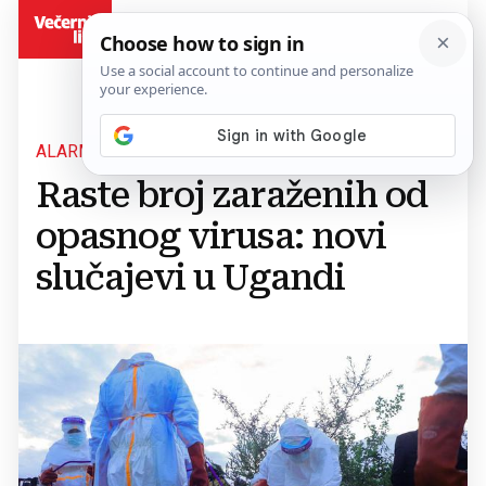
BiH
ALARM U AFRICI
Raste broj zaraženih od
opasnog virusa: novi
slučajevi u Ugandi