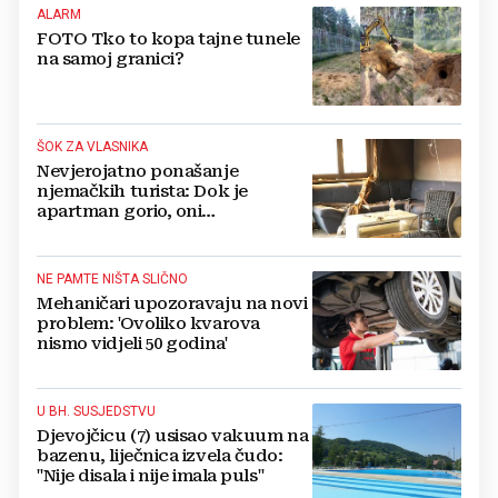
ALARM
FOTO Tko to kopa tajne tunele
na samoj granici?
ŠOK ZA VLASNIKA
Nevjerojatno ponašanje
njemačkih turista: Dok je
apartman gorio, oni
NAZDRAVLJALI
NE PAMTE NIŠTA SLIČNO
Mehaničari upozoravaju na novi
problem: 'Ovoliko kvarova
nismo vidjeli 50 godina'
U BH. SUSJEDSTVU
Djevojčicu (7) usisao vakuum na
bazenu, liječnica izvela čudo:
"Nije disala i nije imala puls"