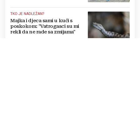
aparata...‘
TKO JE NADLEŽAN?
Majka i djeca sami u kući s
poskokom: "Vatrogasci su mi
rekli da ne rade sa zmijama"
OBLJETNICA U KNINU
Plenković najavio veće mirovine
za 200 tisuća branitelja i govorio
o značaju Oluje za BiH
KRIMINALNA UPOTREBA AI ALATA
NAPREDUJE
Najmanje 1,2 milijuna djece
iskorišteno za AI-generirani
sadržaj seksualnog zlostavljanja
UBOLA GA MORSKA OSA
Tragedija na plaži: Dječak umro
nakon što ga je ubola