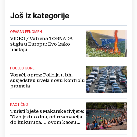
Još iz kategorije
OPASAN FENOMEN
VIDEO / Vatrena TORNADA
stigla u Europu: Evo kako
nastaju
POGLED GORE
Vozači, oprez: Policija u bh.
susjedstvu uvela novu kontrolu
prometa
KAOTIČNO
Turisti bježe s Makarske rivijere:
"Ovo je dno dna, od rezervacija
do kukuruza. U ovom kaosu
ostajem dan i bježim"