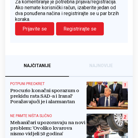
Za komentiranje je potrebna prijava/registracija.
Ako nemate korisnički račun, izaberite jedan od
dva ponuđena načina i registrirajte se u par brzih
koraka.
Prijavite se
Registrirajte se
NAJČITANIJE
NAJNOVIJE
POTPUNI PREOKRET
1
Procurio konačni sporazum o
prekidu rata SAD-a i Irana?
Poražavajući je i alarmantan
NE PAMTE NIŠTA SLIČNO
2
Mehaničari upozoravaju na novi
problem: 'Ovoliko kvarova
nismo vidjeli 50 godina'