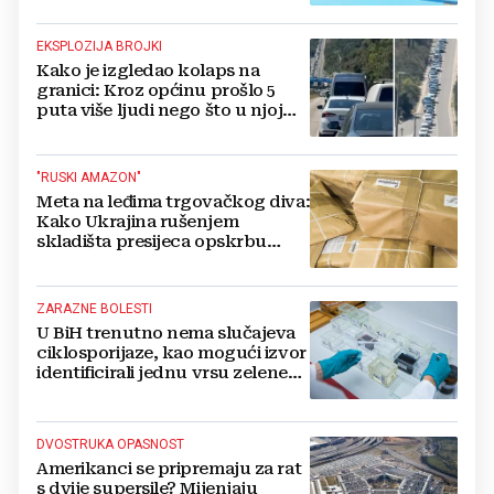
EKSPLOZIJA BROJKI
Kako je izgledao kolaps na
granici: Kroz općinu prošlo 5
puta više ljudi nego što u njoj
živi, čekanja trajala po 15 sati!
"RUSKI AMAZON"
Meta na leđima trgovačkog diva:
Kako Ukrajina rušenjem
skladišta presijeca opskrbu
vojske i ruši financije Kremlja
ZARAZNE BOLESTI
U BiH trenutno nema slučajeva
ciklosporijaze, kao mogući izvor
identificirali jednu vrsu zelene
salate
DVOSTRUKA OPASNOST
Amerikanci se pripremaju za rat
s dvije supersile? Mijenjaju