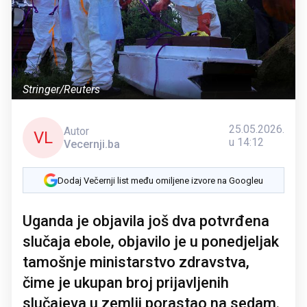
Stringer/Reuters
25.05.2026.
Autor
VL
u 14:12
Vecernji.ba
Dodaj Večernji list među omiljene izvore na Googleu
Uganda je objavila još dva potvrđena
slučaja ebole, objavilo je u ponedjeljak
tamošnje ministarstvo zdravstva,
čime je ukupan broj prijavljenih
slučajeva u zemlji porastao na sedam.