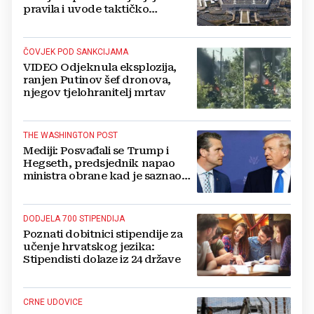
pravila i uvode taktičko
nuklearno oružje
ČOVJEK POD SANKCIJAMA
VIDEO Odjeknula eksplozija,
ranjen Putinov šef dronova,
njegov tjelohranitelj mrtav
THE WASHINGTON POST
Mediji: Posvađali se Trump i
Hegseth, predsjednik napao
ministra obrane kad je saznao
koliko je raketa na zalihama
DODJELA 700 STIPENDIJA
Poznati dobitnici stipendije za
učenje hrvatskog jezika:
Stipendisti dolaze iz 24 države
CRNE UDOVICE