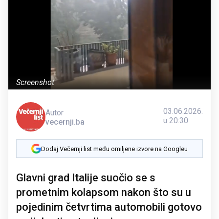
Screenshot
03.06.2026.
Autor
u 20:30
vecernji.ba
Dodaj Večernji list među omiljene izvore na Googleu
Glavni grad Italije suočio se s
prometnim kolapsom nakon što su u
pojedinim četvrtima automobili gotovo