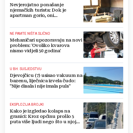
Nevjerojatno ponašanje
njemačkih turista: Dok je
apartman gorio, oni
NAZDRAVLJALI
NE PAMTE NIŠTA SLIČNO
Mehaničari upozoravaju na novi
problem: 'Ovoliko kvarova
nismo vidjeli 50 godina'
U BH. SUSJEDSTVU
Djevojčicu (7) usisao vakuum na
bazenu, liječnica izvela čudo:
"Nije disala i nije imala puls"
EKSPLOZIJA BROJKI
Kako je izgledao kolaps na
granici: Kroz općinu prošlo 5
puta više ljudi nego što u njoj
živi, čekanja trajala po 15 sati!