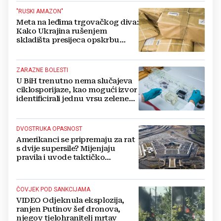
"RUSKI AMAZON"
Meta na leđima trgovačkog diva:
Kako Ukrajina rušenjem
skladišta presijeca opskrbu
vojske i ruši financije Kremlja
ZARAZNE BOLESTI
U BiH trenutno nema slučajeva
ciklosporijaze, kao mogući izvor
identificirali jednu vrsu zelene
salate
DVOSTRUKA OPASNOST
Amerikanci se pripremaju za rat
s dvije supersile? Mijenjaju
pravila i uvode taktičko
nuklearno oružje
ČOVJEK POD SANKCIJAMA
VIDEO Odjeknula eksplozija,
ranjen Putinov šef dronova,
njegov tjelohranitelj mrtav