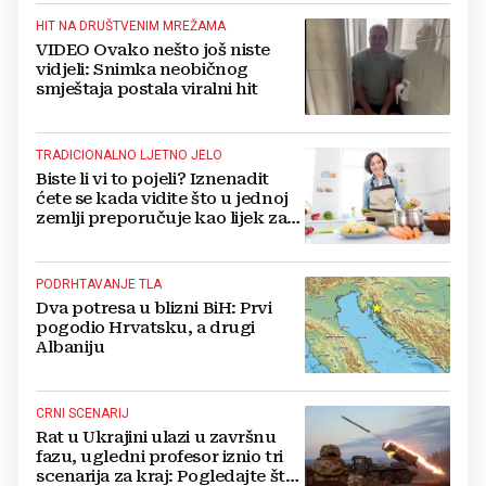
HIT NA DRUŠTVENIM MREŽAMA
VIDEO Ovako nešto još niste
vidjeli: Snimka neobičnog
smještaja postala viralni hit
TRADICIONALNO LJETNO JELO
Biste li vi to pojeli? Iznenadit
ćete se kada vidite što u jednoj
zemlji preporučuje kao lijek za
vrućinu
PODRHTAVANJE TLA
Dva potresa u blizni BiH: Prvi
pogodio Hrvatsku, a drugi
Albaniju
CRNI SCENARIJ
Rat u Ukrajini ulazi u završnu
fazu, ugledni profesor iznio tri
scenarija za kraj: Pogledajte što