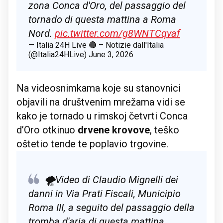
zona Conca d'Oro, del passaggio del
tornado di questa mattina a Roma
Nord.
pic.twitter.com/g8WNTCqvaf
— Italia 24H Live 🔴 – Notizie dall'Italia
(@Italia24HLive)
June 3, 2026
Na videosnimkama koje su stanovnici
objavili na društvenim mrežama vidi se
kako je tornado u rimskoj četvrti Conca
d’Oro otkinuo
drvene krovove
, teško
oštetio tende te poplavio trgovine.
🌪️Video di Claudio Mignelli dei
danni in Via Prati Fiscali, Municipio
Roma III, a seguito del passaggio della
tromba d'aria di questa mattina.