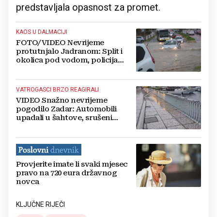
predstavljala opasnost za promet.
KAOS U DALMACIJI
FOTO/VIDEO Nevrijeme
protutnjalo Jadranom: Split i
okolica pod vodom, policija
izdala hitno upozorenje
vozačima
VATROGASCI BRZO REAGIRALI
VIDEO Snažno nevrijeme
pogodilo Zadar: Automobili
upadali u šahtove, srušeni
štandovi, stabla...
Provjerite imate li svaki mjesec
pravo na 720 eura državnog
novca
KLJUČNE RIJEČI