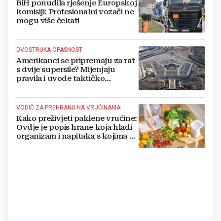
BiH ponudila rješenje Europskoj
komisiji: Profesionalni vozači ne
mogu više čekati
DVOSTRUKA OPASNOST
Amerikanci se pripremaju za rat
s dvije supersile? Mijenjaju
pravila i uvode taktičko
nuklearno oružje
VODIČ ZA PREHRANU NA VRUĆINAMA
Kako preživjeti paklene vrućine:
Ovdje je popis hrane koja hladi
organizam i napitaka s kojima si
činite 'medvjeđu uslugu'