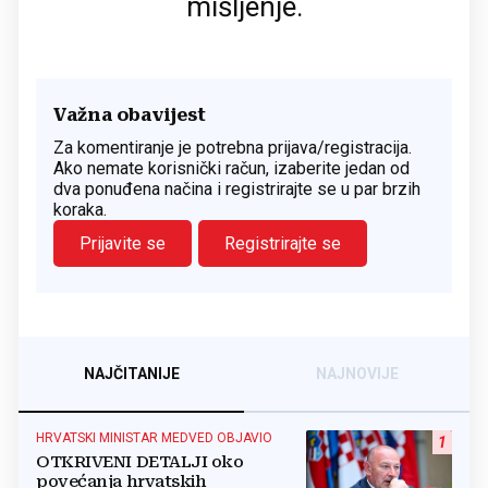
mišljenje.
Važna obavijest
Za komentiranje je potrebna prijava/registracija.
Ako nemate korisnički račun, izaberite jedan od
dva ponuđena načina i registrirajte se u par brzih
koraka.
Prijavite se
Registrirajte se
NAJČITANIJE
NAJNOVIJE
HRVATSKI MINISTAR MEDVED OBJAVIO
1
OTKRIVENI DETALJI oko
povećanja hrvatskih