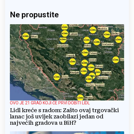
Ne propustite
OVO JE 21 GRAD KOJI ĆE PRVI DOBITI LIDL
Lidl kreće s radom: Zašto ovaj trgovački
lanac još uvijek zaobilazi jedan od
najvećih gradova u BiH?