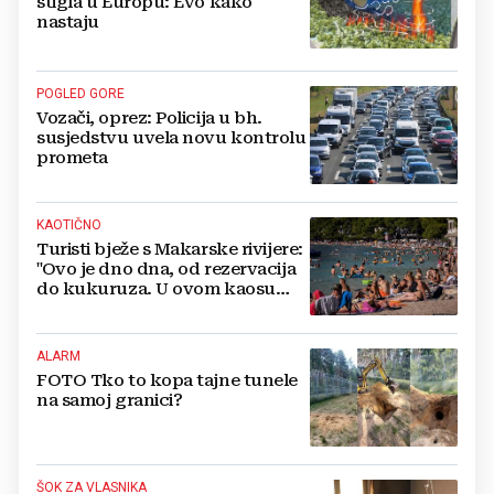
stigla u Europu: Evo kako
nastaju
POGLED GORE
Vozači, oprez: Policija u bh.
susjedstvu uvela novu kontrolu
prometa
KAOTIČNO
Turisti bježe s Makarske rivijere:
"Ovo je dno dna, od rezervacija
do kukuruza. U ovom kaosu
ostajem dan i bježim"
ALARM
FOTO Tko to kopa tajne tunele
na samoj granici?
ŠOK ZA VLASNIKA