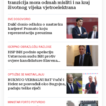
tranzicija mora odmah misliti i na kraj
životnog vijeka vjetroelektrana
SVE DOGOVORIO
Dalić donio odluku o nastavku
karijere! Poznato koju
reprezentaciju preuzima
ISCRPNO OBRAZLOŽILI RAZLOGE
HSP BiH podnio apelaciju
Ustavnom sudu BiH protiv
ovjere kandidature Slavena
Kovačevića
OPTUŽBE SE NASTAVLJAJU
BUKNUO VERBALNI RAT Vučić i
Helez se posvađali oko Bugojna,
padaju teške riječi
MINISTAR FORTO POTVRDIO