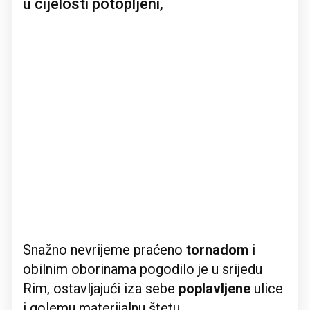
u cijelosti potopljeni,
Snažno nevrijeme praćeno
tornadom
i
obilnim oborinama pogodilo je u srijedu
Rim, ostavljajući iza sebe
poplavljene
ulice
i golemu materijalnu štetu.