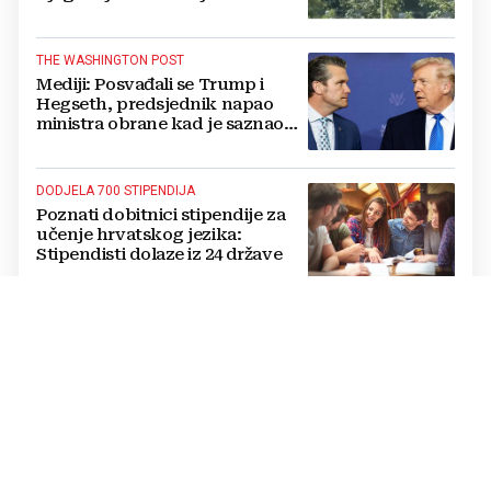
THE WASHINGTON POST
Mediji: Posvađali se Trump i
Hegseth, predsjednik napao
ministra obrane kad je saznao
koliko je raketa na zalihama
DODJELA 700 STIPENDIJA
Poznati dobitnici stipendije za
učenje hrvatskog jezika:
Stipendisti dolaze iz 24 države
CRNE UDOVICE
JEZIVA PREVARA U RUSIJI:
Udaju se za vojnike koji idu u
smrt, pokupe milijune pa
nestanu
POTPUNI PREOKRET
Procurio konačni sporazum o