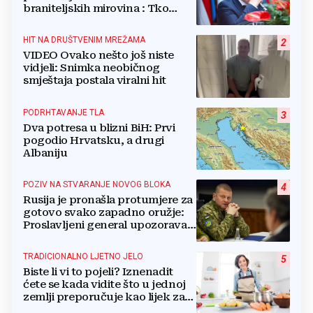
braniteljskih mirovina : Tko
dobiva, a tko ne
HIT NA DRUŠTVENIM MREŽAMA
2
VIDEO Ovako nešto još niste
vidjeli: Snimka neobičnog
smještaja postala viralni hit
PODRHTAVANJE TLA
3
Dva potresa u blizni BiH: Prvi
pogodio Hrvatsku, a drugi
Albaniju
POZIV NA STVARANJE NOVOG BLOKA
4
Rusija je pronašla protumjere za
gotovo svako zapadno oružje:
Proslavljeni general upozorava
NATO
TRADICIONALNO LJETNO JELO
5
Biste li vi to pojeli? Iznenadit
ćete se kada vidite što u jednoj
zemlji preporučuje kao lijek za
vrućinu