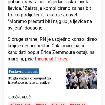
pobunu, stvarajući još jedan raskol unutar
ljevice. "Zaista je komplicirano za nas biti
toliko podijeljeni“, rekao je Jouvet.
"Moramo prestati biti najgluplja ljevica na
svijetu", dodao je.
S druge strane, RN je uspješno konsolidirao
krajnje desni spektar. Čak i marginalni
kandidati poput Érica Zemmoura ostaju na
margini, piše
Financial Times
.
Stigla važna obavijest za
hrvatske umirovljenike
KLJUČNE RIJEČI