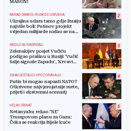
MASON!
NEKAD SIMBOL RUSKOG USPJEHA
2
Ukrajina udara tamo gdje Rusiju
najviše boli: Putinov projekt
vrijedan milijarde našao se na
meti dronova
MEDIJI SE RASPISALI
3
Zelenskijev posjet Vučiću
podigao prašinu u Rusiji: 'Vučić
šalje signale Zapadu', 'Krvavi
klaun otišao praznih ruku'
OBAVJEŠTAJCI UPOZORAVAJU
4
Putin bi mogao napasti NATO?
Otkrivene najvjerojatnije mete,
prijeti i ekstremni scenarij
VELIKI OBRAT
5
Netanyahu rekao "NE"
Trumpovom planu za Gazu:
Čeka se reakcija Bijele kuće