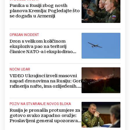
Panika u Rusiji zbog novih
planova Kremlja: Pogledajte što
se događa u Armeniji
OPASAN INCIDENT
Dron s velikom količinom
eksploziva pao na teritorij
članice NATO-a i eksplodirao
blizu plinovoda
NOĆNI UDAR
VIDEO Ukrajinci izveli masovni
napad dronovima na Rusiju: Gori
rafinerija nafte, ima ozlijeđenih.
Stižu snimke
POZIV NA STVARANJE NOVOG BLOKA
Rusija je pronašla protumjere za
gotovo svako zapadno oružje:
Proslavljeni general upozorava
NATO