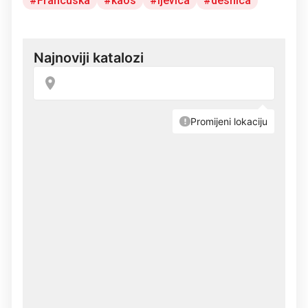
Francuska
kaos
ljevica
desnica