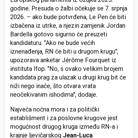
godine. Presuda o žalbi očekuje se 7. srpnja
2026. – ako bude potvrđena, Le Pen će biti
izbačena iz utrke, a njezin zamjenik Jordan
Bardella gotovo sigurno će preuzeti
kandidaturu. "Ako ne bude većih
iznenađenja, RN će biti u drugom krugu",
upozorava anketar Jérôme Fourquet iz
instituta Ifop. "No, s ovako velikim brojem
kandidata prag za ulazak u drugi krug bit će
niži nego inače, što otvara vrata
neočekivanim ishodima", dodaje.
Najveća noćna mora i za politički
establišment i za poslovne krugove jest
mogućnost drugog kruga između RN-a i
krajnje ljevičarskog
Jean-Luca