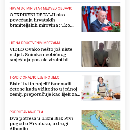
HRVATSKI MINISTAR MEDVED OBJAVIO
OTKRIVENI DETALJI oko
povećanja hrvatskih
braniteljskih mirovina : Tko
dobiva, a tko ne
HIT NA DRUŠTVENIM MREŽAMA
VIDEO Ovako nešto još niste
vidjeli: Snimka neobičnog
smještaja postala viralni hit
TRADICIONALNO LJETNO JELO
Biste li vi to pojeli? Iznenadit
ćete se kada vidite što u jednoj
zemlji preporučuje kao lijek za
vrućinu
PODRHTAVANJE TLA
Dva potresa u blizni BiH: Prvi
pogodio Hrvatsku, a drugi
Albaniju