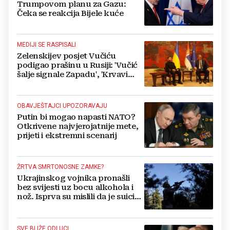
Trumpovom planu za Gazu:
Čeka se reakcija Bijele kuće
MEDIJI SE RASPISALI
Zelenskijev posjet Vučiću
podigao prašinu u Rusiji: 'Vučić
šalje signale Zapadu', 'Krvavi
klaun otišao praznih ruku'
OBAVJEŠTAJCI UPOZORAVAJU
Putin bi mogao napasti NATO?
Otkrivene najvjerojatnije mete,
prijeti i ekstremni scenarij
ŽRTVA SMRTONOSNE ZAMKE?
Ukrajinskog vojnika pronašli
bez svijesti uz bocu alkohola i
nož. Isprva su mislili da je suicid,
no otkrili su jezivu pozadinu
SVE BLIŽE ODLUCI