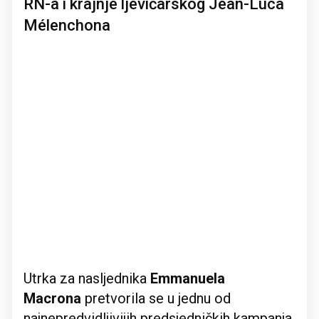
RN-a i krajnje ljevičarskog Jean-Luca
Mélenchona
Utrka za nasljednika
Emmanuela
Macrona
pretvorila se u jednu od
najnepredvidljivijih predsjedničkih kampanja