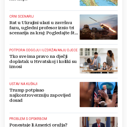
CRNI SCENARIJ
Rat u Ukrajini ulazi u završnu
fazu, ugledni profesor iznio tri
scenarija za kraj: Pogledajte što
u tajnosti rade Nijemci
POTPORA ODGOJU I UZDRŽAVANJU DJECE
Tko sve ima pravo na dječji
doplatak u Hrvatskoj i koliki su
iznosi
USTAV NA KUŠNJI
Trump potpisao
najkontroverzniju zapovijed
dosad
PROBLEM S OPSKRBOM
Ponestaje li Americi oružja?