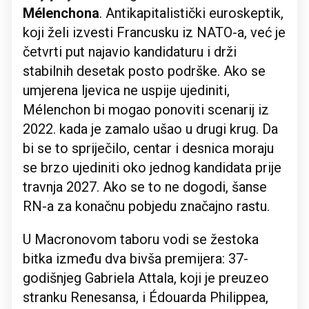
Mélenchona
. Antikapitalistički euroskeptik,
koji želi izvesti Francusku iz NATO-a, već je
četvrti put najavio kandidaturu i drži
stabilnih desetak posto podrške. Ako se
umjerena ljevica ne uspije ujediniti,
Mélenchon bi mogao ponoviti scenarij iz
2022. kada je zamalo ušao u drugi krug. Da
bi se to spriječilo, centar i desnica moraju
se brzo ujediniti oko jednog kandidata prije
travnja 2027. Ako se to ne dogodi, šanse
RN-a za konačnu pobjedu značajno rastu.
U Macronovom taboru vodi se žestoka
bitka između dva bivša premijera: 37-
godišnjeg Gabriela Attala, koji je preuzeo
stranku Renesansa, i Édouarda Philippea,