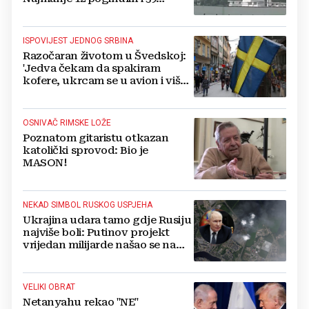
ozlijeđenih
ISPOVIJEST JEDNOG SRBINA
Razočaran životom u Švedskoj:
'Jedva čekam da spakiram
kofere, ukrcam se u avion i više
se nikada ne vratim'
OSNIVAČ RIMSKE LOŽE
Poznatom gitaristu otkazan
katolički sprovod: Bio je
MASON!
NEKAD SIMBOL RUSKOG USPJEHA
Ukrajina udara tamo gdje Rusiju
najviše boli: Putinov projekt
vrijedan milijarde našao se na
meti dronova
VELIKI OBRAT
Netanyahu rekao "NE"