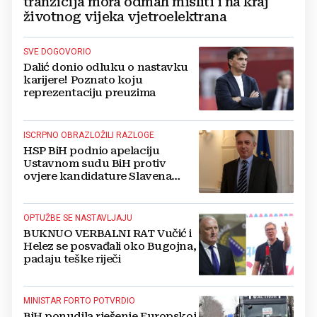
tranzicija mora odmah misliti i na kraj
životnog vijeka vjetroelektrana
SVE DOGOVORIO
Dalić donio odluku o nastavku
karijere! Poznato koju
reprezentaciju preuzima
ISCRPNO OBRAZLOŽILI RAZLOGE
HSP BiH podnio apelaciju
Ustavnom sudu BiH protiv
ovjere kandidature Slavena
Kovačevića
OPTUŽBE SE NASTAVLJAJU
BUKNUO VERBALNI RAT Vučić i
Helez se posvađali oko Bugojna,
padaju teške riječi
MINISTAR FORTO POTVRDIO
BiH ponudila rješenje Europskoj