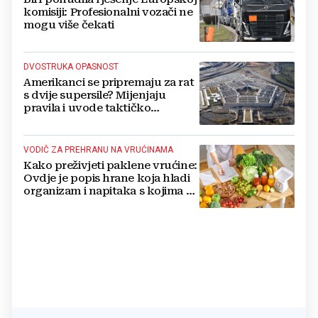
komisiji: Profesionalni vozači ne
mogu više čekati
DVOSTRUKA OPASNOST
Amerikanci se pripremaju za rat
s dvije supersile? Mijenjaju
pravila i uvode taktičko
nuklearno oružje
VODIČ ZA PREHRANU NA VRUĆINAMA
Kako preživjeti paklene vrućine:
Ovdje je popis hrane koja hladi
organizam i napitaka s kojima si
činite 'medvjeđu uslugu'