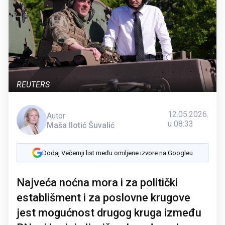
REUTERS
12.05.2026.
Autor
u 08:33
Maša Ilotić Šuvalić
Dodaj Večernji list među omiljene izvore na Googleu
Najveća noćna mora i za politički
establišment i za poslovne krugove
jest mogućnost drugog kruga između