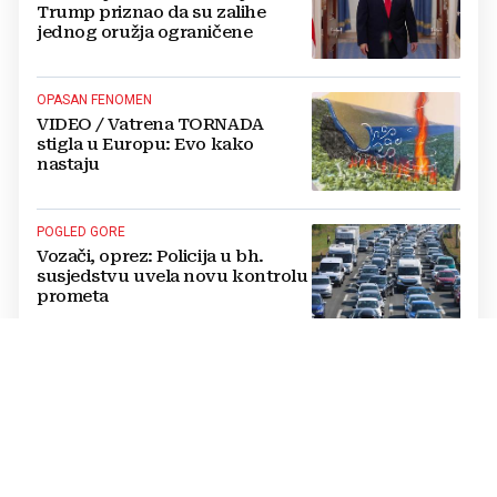
Trump priznao da su zalihe
jednog oružja ograničene
OPASAN FENOMEN
VIDEO / Vatrena TORNADA
stigla u Europu: Evo kako
nastaju
POGLED GORE
Vozači, oprez: Policija u bh.
susjedstvu uvela novu kontrolu
prometa
KAOTIČNO
Turisti bježe s Makarske rivijere:
"Ovo je dno dna, od rezervacija
do kukuruza. U ovom kaosu
ostajem dan i bježim"
ALARM