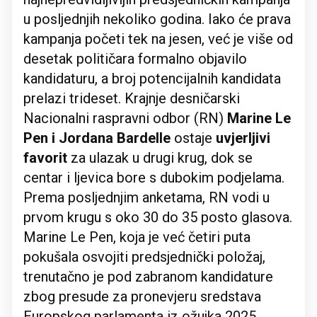
u posljednjih nekoliko godina. Iako će prava
kampanja početi tek na jesen, već je više od
desetak političara formalno objavilo
kandidaturu, a broj potencijalnih kandidata
prelazi trideset. Krajnje desničarski
Nacionalni raspravni odbor (RN)
Marine Le
Pen i Jordana Bardelle
ostaje
uvjerljivi
favorit
za ulazak u drugi krug, dok se
centar i ljevica bore s dubokim podjelama.
Prema posljednjim anketama, RN vodi u
prvom krugu s oko 30 do 35 posto glasova.
Marine Le Pen, koja je već četiri puta
pokušala osvojiti predsjednički položaj,
trenutačno je pod zabranom kandidature
zbog presude za pronevjeru sredstava
Europskog parlamenta iz ožujka 2025.