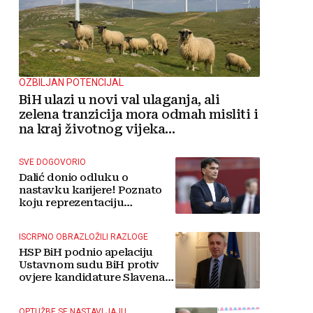
OZBILJAN POTENCIJAL
BiH ulazi u novi val ulaganja, ali
zelena tranzicija mora odmah misliti i
na kraj životnog vijeka
vjetroelektrana
SVE DOGOVORIO
Dalić donio odluku o
nastavku karijere! Poznato
koju reprezentaciju
preuzima
ISCRPNO OBRAZLOŽILI RAZLOGE
HSP BiH podnio apelaciju
Ustavnom sudu BiH protiv
ovjere kandidature Slavena
Kovačevića
OPTUŽBE SE NASTAVLJAJU