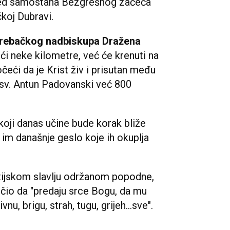
pred samostana Bezgrešnog začeća
koj Dubravi.
rebačkog nadbiskupa Dražena
i neke kilometre, već će krenuti na
očeći da je Krist živ i prisutan među
a sv. Antun Padovanski već 800
koji danas učine bude korak bliže
a im današnje geslo koje ih okuplja
tijskom slavlju održanom popodne,
učio da "predaju srce Bogu, da mu
u, brigu, strah, tugu, grijeh...sve".