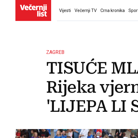
Vijesti
Večernji TV
Crna kronika
Spor
ZAGREB
TISUĆE ML
Rijeka vjern
'LIJEPA LI S