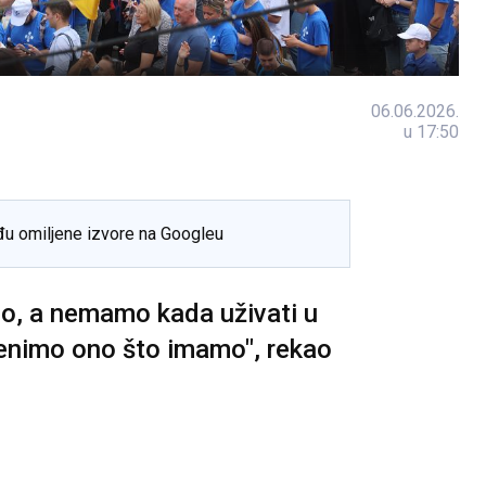
06.06.2026.
u 17:50
đu omiljene izvore na Googleu
o, a nemamo kada uživati u
enimo ono što imamo", rekao