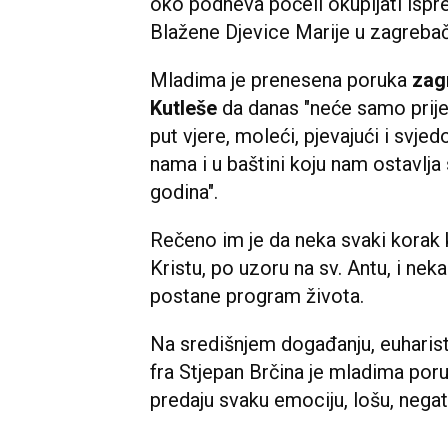
oko podneva počeli okupljati is
Blažene Djevice Marije u zagrebač
Mladima je prenesena poruka
zag
Kutleše
da danas "neće samo prijeć
put vjere, moleći, pjevajući i svjed
nama i u baštini koju nam ostavlj
godina".
Rečeno im je da neka svaki korak 
Kristu, po uzoru na sv. Antu, i nek
postane program života.
Na središnjem događanju, euharis
fra Stjepan Brčina je mladima por
predaju svaku emociju, lošu, negativn