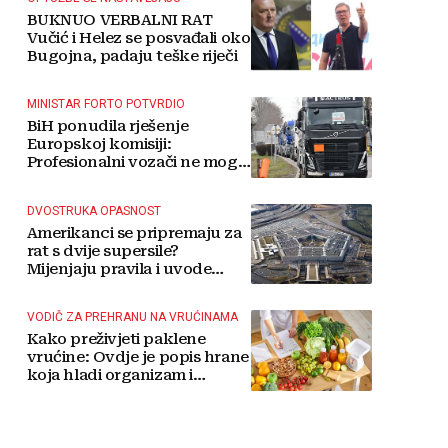
BUKNUO VERBALNI RAT
Vučić i Helez se posvađali oko
Bugojna, padaju teške riječi
MINISTAR FORTO POTVRDIO
BiH ponudila rješenje
Europskoj komisiji:
Profesionalni vozači ne mogu
više čekati
DVOSTRUKA OPASNOST
Amerikanci se pripremaju za
rat s dvije supersile?
Mijenjaju pravila i uvode
taktičko nuklearno oružje
VODIČ ZA PREHRANU NA VRUĆINAMA
Kako preživjeti paklene
vrućine: Ovdje je popis hrane
koja hladi organizam i
napitaka s kojima si činite
'medvjeđu uslugu'