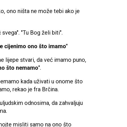
ako, ono ništa ne može tebi ako je
 svega". "Tu Bog želi biti".
e cijenimo ono što imamo"
e lijepe stvari, da već imamo puno,
no što nemamo
".
nemamo kada uživati u onome što
mo, rekao je fra Brčina.
uljudskim odnosima, da zahvaljuju
ima.
mojte misliti samo na ono što