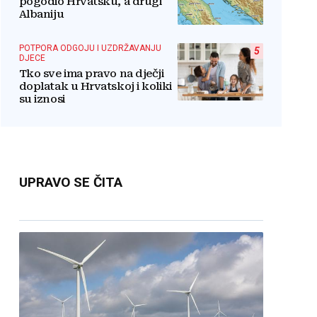
pogodio Hrvatsku, a drugi
Albaniju
POTPORA ODGOJU I UZDRŽAVANJU
5
DJECE
Tko sve ima pravo na dječji
doplatak u Hrvatskoj i koliki
su iznosi
UPRAVO SE ČITA