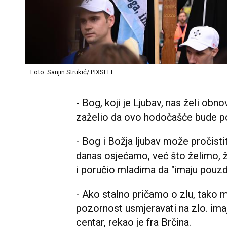
Foto: Sanjin Strukić/ PIXSELL
- Bog, koji je Ljubav, nas želi obnov
zaželio da ovo hodočašće bude po
- Bog i Božja ljubav može pročisti
danas osjećamo, već što želimo, že
i poručio mladima da "imaju pouzda
- Ako stalno pričamo o zlu, tako 
pozornost usmjeravati na zlo. im
centar, rekao je fra Brčina.