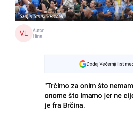
Sanjin Strukić/Pixsell
Autor
VL
Hina
Dodaj Večernji list me
"Trčimo za onim što nemam
onome što imamo jer ne cij
je fra Brčina.