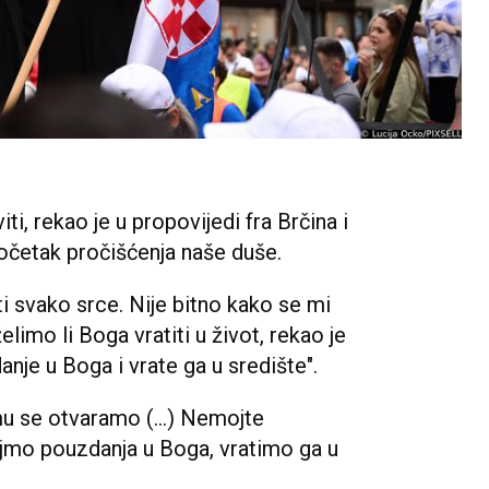
iti, rekao je u propovijedi fra Brčina i
četak pročišćenja naše duše.
ti svako srce. Nije bitno kako se mi
limo li Boga vratiti u život, rekao je
nje u Boga i vrate ga u središte".
mu se otvaramo (...) Nemojte
ajmo pouzdanja u Boga, vratimo ga u