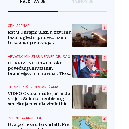
NAJČITANIJE
NAJNOVIJE
CRNI SCENARIJ
1
Rat u Ukrajini ulazi u završnu
fazu, ugledni profesor iznio
tri scenarija za kraj:
Pogledajte što u tajnosti rade
Nijemci
HRVATSKI MINISTAR MEDVED OBJAVIO
2
OTKRIVENI DETALJI oko
povećanja hrvatskih
braniteljskih mirovina : Tko
dobiva, a tko ne
HIT NA DRUŠTVENIM MREŽAMA
3
VIDEO Ovako nešto još niste
vidjeli: Snimka neobičnog
smještaja postala viralni hit
PODRHTAVANJE TLA
4
Dva potresa u blizni BiH: Prvi