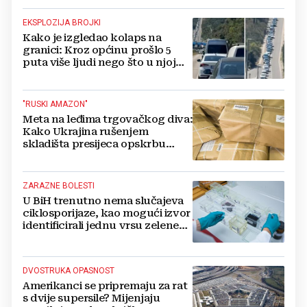
EKSPLOZIJA BROJKI
Kako je izgledao kolaps na
granici: Kroz općinu prošlo 5
puta više ljudi nego što u njoj
živi, čekanja trajala po 15 sati!
"RUSKI AMAZON"
Meta na leđima trgovačkog diva:
Kako Ukrajina rušenjem
skladišta presijeca opskrbu
vojske i ruši financije Kremlja
ZARAZNE BOLESTI
U BiH trenutno nema slučajeva
ciklosporijaze, kao mogući izvor
identificirali jednu vrsu zelene
salate
DVOSTRUKA OPASNOST
Amerikanci se pripremaju za rat
s dvije supersile? Mijenjaju