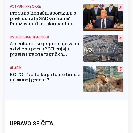
POTPUNI PREOKRET
3
Procurio konačni sporazum o
prekidu rata SAD-a i Irana?
Poražavajući je i alarmantan
DVOSTRUKA OPASNOST
4
Amerikanci se pripremaju za rat
s dvije supersile? Mijenjaju
pravila i uvode taktičko
nuklearno oružje
ALARM
5
FOTO Tko to kopa tajne tunele
na samoj granici?
UPRAVO SE ČITA