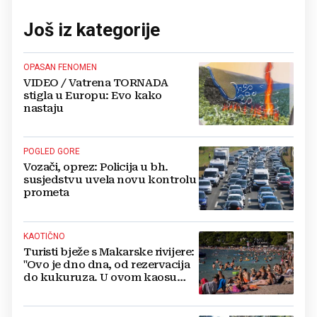
Još iz kategorije
OPASAN FENOMEN
VIDEO / Vatrena TORNADA
stigla u Europu: Evo kako
nastaju
POGLED GORE
Vozači, oprez: Policija u bh.
susjedstvu uvela novu kontrolu
prometa
KAOTIČNO
Turisti bježe s Makarske rivijere:
"Ovo je dno dna, od rezervacija
do kukuruza. U ovom kaosu
ostajem dan i bježim"