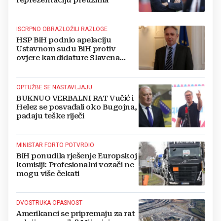
reprezentaciju preuzima
ISCRPNO OBRAZLOŽILI RAZLOGE
HSP BiH podnio apelaciju
Ustavnom sudu BiH protiv
ovjere kandidature Slavena
Kovačevića
OPTUŽBE SE NASTAVLJAJU
BUKNUO VERBALNI RAT Vučić i
Helez se posvađali oko Bugojna,
padaju teške riječi
MINISTAR FORTO POTVRDIO
BiH ponudila rješenje Europskoj
komisiji: Profesionalni vozači ne
mogu više čekati
DVOSTRUKA OPASNOST
Amerikanci se pripremaju za rat