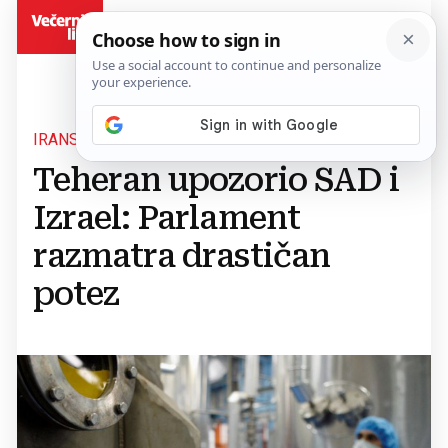
BiH
IRANSKI ODGOVOR
Teheran upozorio SAD i
Izrael: Parlament
razmatra drastičan
potez