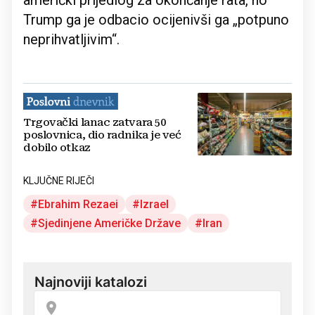
američki prijedlog za okončanje rata, no
Trump ga je odbacio ocijenivši ga „potpuno
neprihvatljivim“.
Trgovački lanac zatvara 50
poslovnica, dio radnika je već
dobilo otkaz
KLJUČNE RIJEČI
Ebrahim Rezaei
Izrael
Sjedinjene Američke Države
Iran