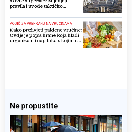
s dvije supersile? Mijenjaju
pravila i uvode taktičko
nuklearno oružje
VODIČ ZA PREHRANU NA VRUĆINAMA
Kako preživjeti paklene vrućine:
Ovdje je popis hrane koja hladi
organizam i napitaka s kojima si
činite 'medvjeđu uslugu'
Ne propustite