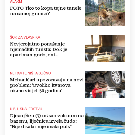
ALARM
FOTO Tko to kopa tajne tunele
na samoj granici?
ŠOK ZA VLASNIKA
Nevjerojatno ponašanje
njemačkih turista: Dok je
apartman gorio, oni
NAZDRAVLJALI
NE PAMTE NIŠTA SLIČNO
Mehaničari upozoravaju na novi
problem: 'Ovoliko kvarova
nismo vidjeli 50 godina'
U BH. SUSJEDSTVU
Djevojčicu (7) usisao vakuum na
bazenu, liječnica izvela čudo:
"Nije disala i nije imala puls"