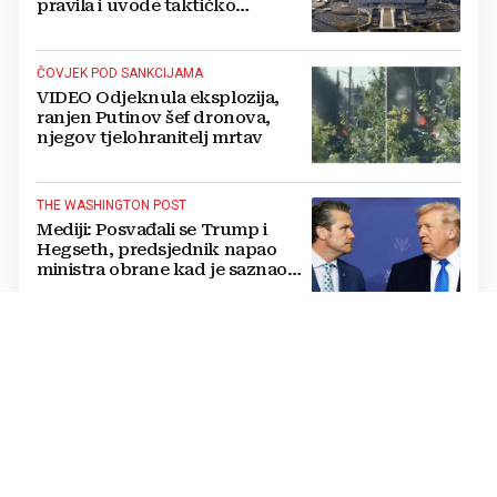
pravila i uvode taktičko
nuklearno oružje
ČOVJEK POD SANKCIJAMA
VIDEO Odjeknula eksplozija,
ranjen Putinov šef dronova,
njegov tjelohranitelj mrtav
THE WASHINGTON POST
Mediji: Posvađali se Trump i
Hegseth, predsjednik napao
ministra obrane kad je saznao
koliko je raketa na zalihama
DODJELA 700 STIPENDIJA
Poznati dobitnici stipendije za
učenje hrvatskog jezika:
Stipendisti dolaze iz 24 države
CRNE UDOVICE
JEZIVA PREVARA U RUSIJI: