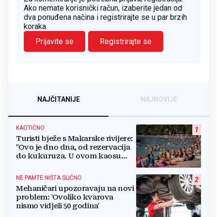
Ako nemate korisnički račun, izaberite jedan od
dva ponuđena načina i registrirajte se u par brzih
koraka.
Prijavite se
Registrirajte se
NAJČITANIJE
NAJNOVIJE
KAOTIČNO
1
Turisti bježe s Makarske rivijere:
"Ovo je dno dna, od rezervacija
do kukuruza. U ovom kaosu
ostajem dan i bježim"
NE PAMTE NIŠTA SLIČNO
2
Mehaničari upozoravaju na novi
problem: 'Ovoliko kvarova
nismo vidjeli 50 godina'