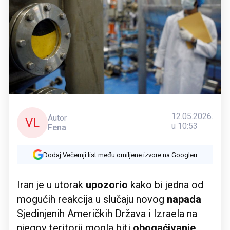
12.05.2026.
Autor
VL
u 10:53
Fena
Dodaj Večernji list među omiljene izvore na Googleu
Iran je u utorak
upozorio
kako bi jedna od
mogućih reakcija u slučaju novog
napada
Sjedinjenih Američkih Država i Izraela na
njegov teritorij mogla biti
obogaćivanje