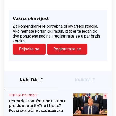
Važna obavijest
Za komentiranje je potrebna prijava/registracija.
Ako nemate korisnički račun, izaberite jedan od
dva ponuđena načina i registrirajte se u par brzih
koraka.
Prijavite se
Registrirajte se
NAJČITANIJE
NAJNOVIJE
POTPUNI PREOKRET
1
Procurio konačni sporazum o
prekidu rata SAD-a i Irana?
Poražavajući je i alarmantan