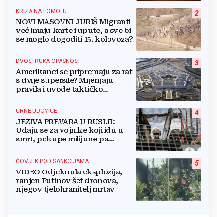
KRIZA NA POMOLU
2
NOVI MASOVNI JURIŠ Migranti
već imaju karte i upute, a sve bi
se moglo dogoditi 15. kolovoza?
DVOSTRUKA OPASNOST
3
Amerikanci se pripremaju za rat
s dvije supersile? Mijenjaju
pravila i uvode taktičko
nuklearno oružje
CRNE UDOVICE
4
JEZIVA PREVARA U RUSIJI:
Udaju se za vojnike koji idu u
smrt, pokupe milijune pa
nestanu
ČOVJEK POD SANKCIJAMA
5
VIDEO Odjeknula eksplozija,
ranjen Putinov šef dronova,
njegov tjelohranitelj mrtav