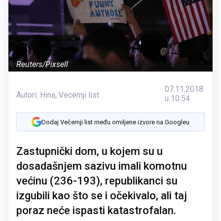
Reuters/Pixsell
07.11.2018.
Autori:
Hina
,
Vecernji list
u 10:54
Dodaj Večernji list među omiljene izvore na Googleu
Zastupnički dom, u kojem su u
dosadašnjem sazivu imali komotnu
većinu (236-193), republikanci su
izgubili kao što se i očekivalo, ali taj
poraz neće ispasti katastrofalan.