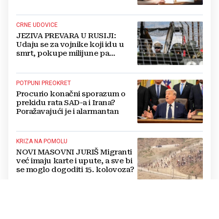
CRNE UDOVICE
JEZIVA PREVARA U RUSIJI:
Udaju se za vojnike koji idu u
smrt, pokupe milijune pa
nestanu
POTPUNI PREOKRET
Procurio konačni sporazum o
prekidu rata SAD-a i Irana?
Poražavajući je i alarmantan
KRIZA NA POMOLU
NOVI MASOVNI JURIŠ Migranti
već imaju karte i upute, a sve bi
se moglo dogoditi 15. kolovoza?
OČAJ STOČARA
Pašnjaci izgorjeli od vrućina,
ugroženo tisuću grla goveda i