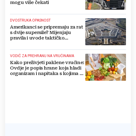
mogu više čekati
DVOSTRUKA OPASNOST
Amerikanci se pripremaju za rat
s dvije supersile? Mijenjaju
pravila i uvode taktičko
nuklearno oružje
VODIČ ZA PREHRANU NA VRUĆINAMA
Kako preživjeti paklene vrućine:
Ovdje je popis hrane koja hladi
organizam i napitaka s kojima si
činite 'medvjeđu uslugu'