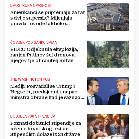
DVOSTRUKA OPASNOST
Amerikanci se pripremaju za rat
s dvije supersile? Mijenjaju
pravila i uvode taktičko
nuklearno oružje
ČOVJEK POD SANKCIJAMA
VIDEO Odjeknula eksplozija,
ranjen Putinov šef dronova,
njegov tjelohranitelj mrtav
THE WASHINGTON POST
Mediji: Posvađali se Trump i
Hegseth, predsjednik napao
ministra obrane kad je saznao
koliko je raketa na zalihama
DODJELA 700 STIPENDIJA
Poznati dobitnici stipendije za
učenje hrvatskog jezika:
Stipendisti dolaze iz 24 države