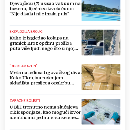
Djevojčicu (7) usisao vakuum na
bazenu, liječnica izvela čudo:
"Nije disala i nije imala puls"
EKSPLOZIJA BROJKI
Kako je izgledao kolaps na
granici: Kroz općinu prošlo 5
puta više ljudi nego što u njoj
živi, čekanja trajala po 15 sati!
"RUSKI AMAZON"
Meta na leđima trgovačkog diva:
Kako Ukrajina rušenjem
skladišta presijeca opskrbu
vojske i ruši financije Kremlja
ZARAZNE BOLESTI
U BiH trenutno nema slučajeva
ciklosporijaze, kao mogući izvor
identificirali jednu vrsu zelene
salate