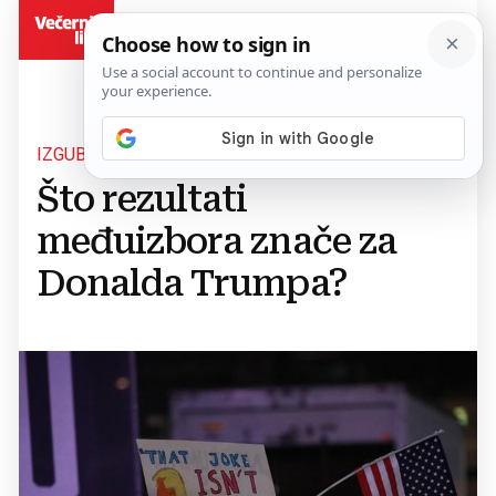
BiH
IZGUBIO ZASTUPNIČKI DOM
Što rezultati
međuizbora znače za
Donalda Trumpa?