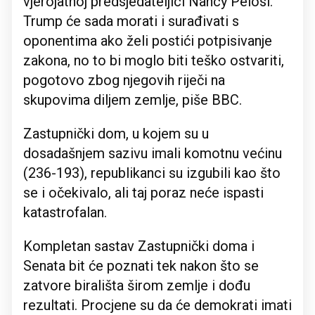
vjerojatnoj predsjedateljici Nancy Pelosi.
Trump će sada morati i surađivati s
oponentima ako želi postići potpisivanje
zakona, no to bi moglo biti teško ostvariti,
pogotovo zbog njegovih riječi na
skupovima diljem zemlje, piše BBC.
Zastupnički dom, u kojem su u
dosadašnjem sazivu imali komotnu većinu
(236-193), republikanci su izgubili kao što
se i očekivalo, ali taj poraz neće ispasti
katastrofalan.
Kompletan sastav Zastupnički doma i
Senata bit će poznati tek nakon što se
zatvore birališta širom zemlje i dođu
rezultati. Procjene su da će demokrati imati