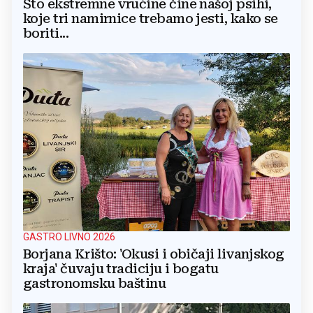
Što ekstremne vrućine čine našoj psihi,
koje tri namirnice trebamo jesti, kako se
boriti...
GASTRO LIVNO 2026
Borjana Krišto: 'Okusi i običaji livanjskog
kraja' čuvaju tradiciju i bogatu
gastronomsku baštinu