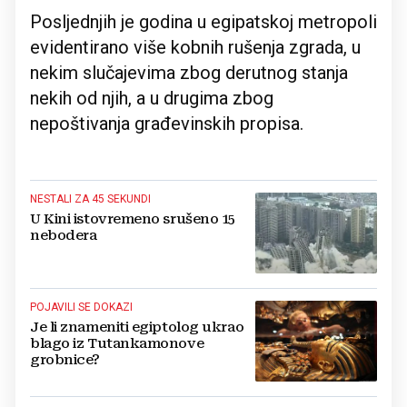
Posljednjih je godina u egipatskoj metropoli
evidentirano više kobnih rušenja zgrada, u
nekim slučajevima zbog derutnog stanja
nekih od njih, a u drugima zbog
nepoštivanja građevinskih propisa.
NESTALI ZA 45 SEKUNDI
U Kini istovremeno srušeno 15
nebodera
POJAVILI SE DOKAZI
Je li znameniti egiptolog ukrao
blago iz Tutankamonove
grobnice?