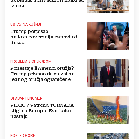
doplatak u Hrvatskoj i koliki su
iznosi
USTAV NA KUŠNJI
Trump potpisao
najkontroverzniju zapovijed
dosad
PROBLEM S OPSKRBOM
Ponestaje li Americi oružja?
Trump priznao da su zalihe
jednog oružja ograničene
OPASAN FENOMEN
VIDEO / Vatrena TORNADA
stigla u Europu: Evo kako
nastaju
POGLED GORE