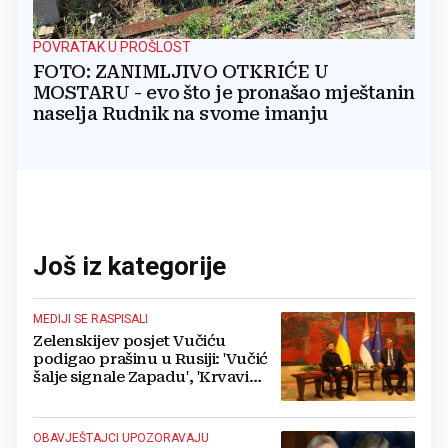
POVRATAK U PROŠLOST
FOTO: ZANIMLJIVO OTKRIĆE U
MOSTARU - evo što je pronašao mještanin
naselja Rudnik na svome imanju
Još iz kategorije
MEDIJI SE RASPISALI
Zelenskijev posjet Vučiću
podigao prašinu u Rusiji: 'Vučić
šalje signale Zapadu', 'Krvavi
klaun otišao praznih ruku'
OBAVJEŠTAJCI UPOZORAVAJU