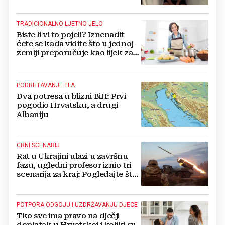
TRADICIONALNO LJETNO JELO
Biste li vi to pojeli? Iznenadit
ćete se kada vidite što u jednoj
zemlji preporučuje kao lijek za
vrućinu
PODRHTAVANJE TLA
Dva potresa u blizni BiH: Prvi
pogodio Hrvatsku, a drugi
Albaniju
CRNI SCENARIJ
Rat u Ukrajini ulazi u završnu
fazu, ugledni profesor iznio tri
scenarija za kraj: Pogledajte što
u tajnosti rade Nijemci
POTPORA ODGOJU I UZDRŽAVANJU DJECE
Tko sve ima pravo na dječji