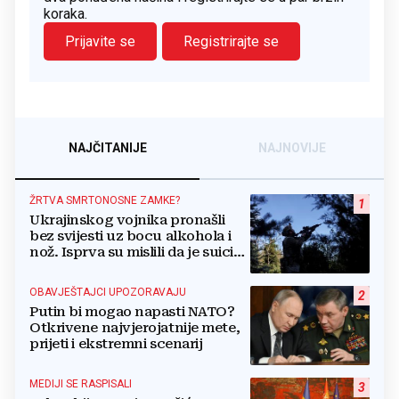
koraka.
Prijavite se
Registrirajte se
NAJČITANIJE
NAJNOVIJE
ŽRTVA SMRTONOSNE ZAMKE?
1
Ukrajinskog vojnika pronašli
bez svijesti uz bocu alkohola i
nož. Isprva su mislili da je suicid,
no otkrili su jezivu pozadinu
OBAVJEŠTAJCI UPOZORAVAJU
2
Putin bi mogao napasti NATO?
Otkrivene najvjerojatnije mete,
prijeti i ekstremni scenarij
MEDIJI SE RASPISALI
3