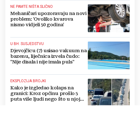
NE PAMTE NIŠTA SLIČNO
Mehaničari upozoravaju na novi
problem: 'Ovoliko kvarova
nismo vidjeli 50 godina'
U BH. SUSJEDSTVU
Djevojčicu (7) usisao vakuum na
bazenu, liječnica izvela čudo:
"Nije disala i nije imala puls"
EKSPLOZIJA BROJKI
Kako je izgledao kolaps na
granici: Kroz općinu prošlo 5
puta više ljudi nego što u njoj
živi, čekanja trajala po 15 sati!
"RUSKI AMAZON"
Meta na leđima trgovačkog diva:
Kako Ukrajina rušenjem
skladišta presijeca opskrbu