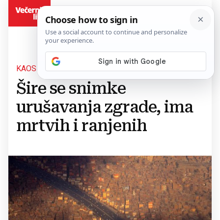
BiH
KAOS U KAIRU
Šire se snimke
urušavanja zgrade, ima
mrtvih i ranjenih