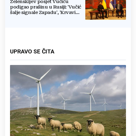
Zelenskijev posjet Vučiću
podigao prašinu u Rusiji: 'Vučić
šalje signale Zapadu', 'Krvavi
klaun otišao praznih ruku'
UPRAVO SE ČITA