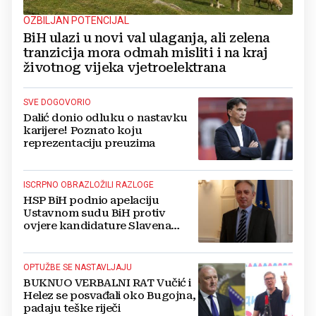
OZBILJAN POTENCIJAL
BiH ulazi u novi val ulaganja, ali zelena
tranzicija mora odmah misliti i na kraj
životnog vijeka vjetroelektrana
SVE DOGOVORIO
Dalić donio odluku o nastavku
karijere! Poznato koju
reprezentaciju preuzima
ISCRPNO OBRAZLOŽILI RAZLOGE
HSP BiH podnio apelaciju
Ustavnom sudu BiH protiv
ovjere kandidature Slavena
Kovačevića
OPTUŽBE SE NASTAVLJAJU
BUKNUO VERBALNI RAT Vučić i
Helez se posvađali oko Bugojna,
padaju teške riječi