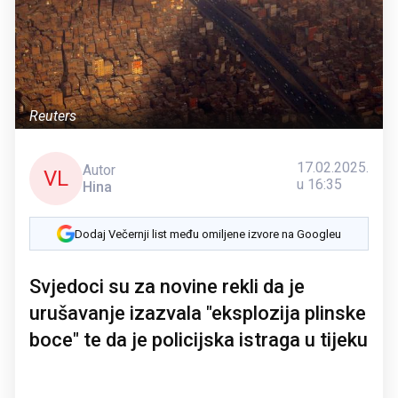
Reuters
17.02.2025.
Autor
VL
u 16:35
Hina
Dodaj Večernji list među omiljene izvore na Googleu
Svjedoci su za novine rekli da je
urušavanje izazvala "eksplozija plinske
boce" te da je policijska istraga u tijeku