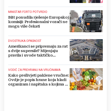
MINISTAR FORTO POTVRDIO
BiH ponudila rješenje Europskoj
komisiji: Profesionalni vozači ne
mogu više čekati
DVOSTRUKA OPASNOST
Amerikanci se pripremaju za rat
s dvije supersile? Mijenjaju
pravila i uvode taktičko
nuklearno oružje
VODIČ ZA PREHRANU NA VRUĆINAMA
Kako preživjeti paklene vrućine:
Ovdje je popis hrane koja hladi
organizam i napitaka s kojima si
činite 'medvjeđu uslugu'