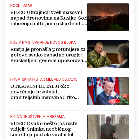
NOĆNI UDAR
VIDEO Ukrajinci izveli masovni
napad dronovima na Rusiju: Gori
rafinerija nafte, ima ozlijeđenih.
Stižu snimke
POZIV NA STVARANJE NOVOG BLOKA
Rusija je pronašla protumjere za
gotovo svako zapadno oružje:
Proslavljeni general upozorava
NATO
HRVATSKI MINISTAR MEDVED OBJAVIO
OTKRIVENI DETALJI oko
povećanja hrvatskih
braniteljskih mirovina : Tko
dobiva, a tko ne
HIT NA DRUŠTVENIM MREŽAMA
VIDEO Ovako nešto još niste
vidjeli: Snimka neobičnog
smještaja postala viralni hit