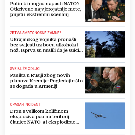
Putin bi mogao napasti NATO?
Otkrivene najvjerojatnije mete,
prijeti i ekstremni scenarij
ŽRTVA SMRTONOSNE ZAMKE?
Ukrajinskog vojnika pronašli
bez svijesti uz bocu alkohola i
nož. Isprva su mislili da je suicid,
no otkrili su jezivu pozadinu
SVE BLIŽE ODLUCI
Panika u Rusiji zbog novih
planova Kremlja: Pogledajte što
se događa u Armeniji
OPASAN INCIDENT
Dron s velikom količinom
eksploziva pao na teritorij
članice NATO-a i eksplodirao
blizu plinovoda