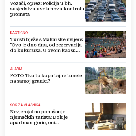
Vozači, oprez: Policija u bh.
susjedstvu uvela novu kontrolu
prometa
KAOTIČNO
Turisti bježe s Makarske rivijere:
"Ovo je dno dna, od rezervacija
do kukuruza. U ovom kaosu
ostajem dan i bježim"
ALARM
FOTO Tko to kopa tajne tunele
na samoj granici?
ŠOK ZA VLASNIKA
Nevjerojatno ponašanje
njemačkih turista: Dok je
apartman gorio, oni
NAZDRAVLJALI