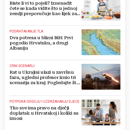
Biste li vi to pojeli? Iznenadit
ćete se kada vidite što u jednoj
zemlji preporučuje kao lijek za
vrućinu
PODRHTAVANJE TLA
Dva potresa u blizni BiH: Prvi
pogodio Hrvatsku, a drugi
Albaniju
CRNI SCENARIJ
Rat u Ukrajini ulazi u završnu
fazu, ugledni profesor iznio tri
scenarija za kraj: Pogledajte što
u tajnosti rade Nijemci
POTPORA ODGOJU I UZDRŽAVANJU DJECE
Tko sve ima pravo na dječji
doplatak u Hrvatskoj i koliki su
iznosi