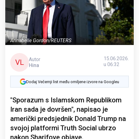
Annabelle Gordon/REUTERS
15.06.2026.
Autor
VL
u 06:32
Hina
Dodaj Večernji list među omiljene izvore na Googleu
"Sporazum s Islamskom Republikom
Iran sada je dovršen", napisao je
američki predsjednik Donald Trump na
svojoj platformi Truth Social ubrzo
nakon Sharifove objave.