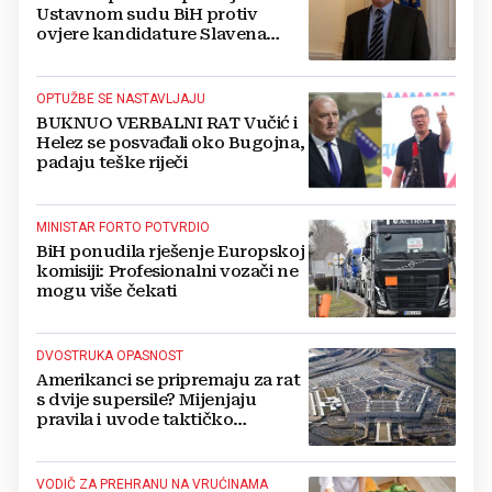
Ustavnom sudu BiH protiv
ovjere kandidature Slavena
Kovačevića
OPTUŽBE SE NASTAVLJAJU
BUKNUO VERBALNI RAT Vučić i
Helez se posvađali oko Bugojna,
padaju teške riječi
MINISTAR FORTO POTVRDIO
BiH ponudila rješenje Europskoj
komisiji: Profesionalni vozači ne
mogu više čekati
DVOSTRUKA OPASNOST
Amerikanci se pripremaju za rat
s dvije supersile? Mijenjaju
pravila i uvode taktičko
nuklearno oružje
VODIČ ZA PREHRANU NA VRUĆINAMA