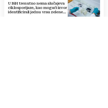
U BiH trenutno nema slučajeva
ciklosporijaze, kao mogući izvor
identificirali jednu vrsu zelene
salate
DVOSTRUKA OPASNOST
Amerikanci se pripremaju za rat
s dvije supersile? Mijenjaju
pravila i uvode taktičko
nuklearno oružje
ČOVJEK POD SANKCIJAMA
VIDEO Odjeknula eksplozija,
ranjen Putinov šef dronova,
njegov tjelohranitelj mrtav
THE WASHINGTON POST
Mediji: Posvađali se Trump i
Hegseth, predsjednik napao
ministra obrane kad je saznao
koliko je raketa na zalihama