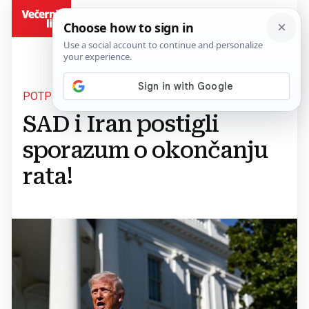
BiH
POTPISIVANJE U PETAK
SAD i Iran postigli
sporazum o okončanju
rata!