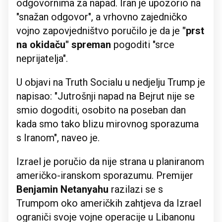
odgovornima za napad. Iran je upozorio na
"snažan odgovor", a vrhovno zajedničko
vojno zapovjedništvo poručilo je da je
"prst
na okidaču" spreman
pogoditi "srce
neprijatelja".
U objavi na Truth Socialu u nedjelju Trump je
napisao: "Jutrošnji napad na Bejrut nije se
smio dogoditi, osobito na poseban dan
kada smo tako blizu mirovnog sporazuma
s Iranom", naveo je.
Izrael je poručio da nije strana u planiranom
američko-iranskom sporazumu. Premijer
Benjamin Netanyahu
razilazi se s
Trumpom oko američkih zahtjeva da Izrael
ograniči svoje vojne operacije u Libanonu