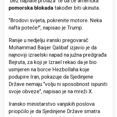
"bez naplate prolaza" te da će američka
pomorska blokada
također biti ukinuta.
"Brodovi svijeta, pokrenite motore. Neka
nafta poteče!", napisao je Trump.
Ranije u nedjelju iranski pregovarač
Mohammad Baqer Qalibaf izjavio je da
najnoviji izraelski napad na južna predgrađa
Bejruta, za koji je Izrael rekao da je bio
usmjeren na borce Hezbollaha koje
podupire Iran, pokazuje da Sjedinjene
Države nemaju "volju ni sposobnost ispuniti
svoje obveze", napisao je na mreži X.
Iransko ministarstvo vanjskih poslova
priopćilo je da Sjedinjene Države smatra