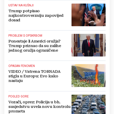
USTAV NA KUŠNJI
Trump potpisao
najkontroverzniju zapovijed
dosad
PROBLEM S OPSKRBOM
Ponestaje li Americi oružja?
Trump priznao da su zalihe
jednog oružja ograničene
OPASAN FENOMEN
VIDEO / Vatrena TORNADA
stigla u Europu: Evo kako
nastaju
POGLED GORE
Vozači, oprez: Policija u bh.
susjedstvu uvela novu kontrolu
prometa