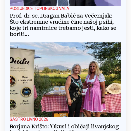
POSLJEDICE TOPLINSKOG VALA
Prof. dr. sc. Dragan Babić za Večernjak:
Što ekstremne vrućine čine našoj psihi,
koje tri namirnice trebamo jesti, kako se
boriti...
GASTRO LIVNO 2026
Borjana Krišto: 'Okusi i običaji livanjskog