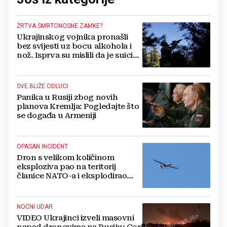
ŽRTVA SMRTONOSNE ZAMKE?
Ukrajinskog vojnika pronašli
bez svijesti uz bocu alkohola i
nož. Isprva su mislili da je suicid,
no otkrili su jezivu pozadinu
SVE BLIŽE ODLUCI
Panika u Rusiji zbog novih
planova Kremlja: Pogledajte što
se događa u Armeniji
OPASAN INCIDENT
Dron s velikom količinom
eksploziva pao na teritorij
članice NATO-a i eksplodirao
blizu plinovoda
NOĆNI UDAR
VIDEO Ukrajinci izveli masovni