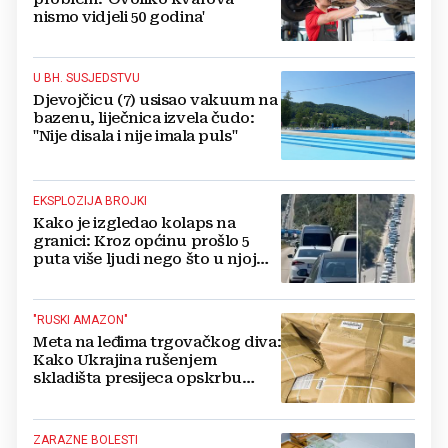
nismo vidjeli 50 godina'
U BH. SUSJEDSTVU
Djevojčicu (7) usisao vakuum na
bazenu, liječnica izvela čudo:
"Nije disala i nije imala puls"
EKSPLOZIJA BROJKI
Kako je izgledao kolaps na
granici: Kroz općinu prošlo 5
puta više ljudi nego što u njoj
živi, čekanja trajala po 15 sati!
"RUSKI AMAZON"
Meta na leđima trgovačkog diva:
Kako Ukrajina rušenjem
skladišta presijeca opskrbu
vojske i ruši financije Kremlja
ZARAZNE BOLESTI