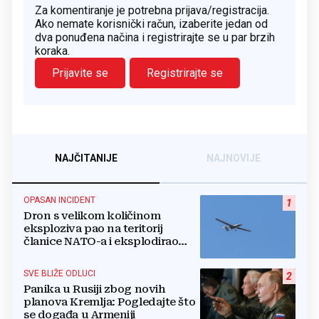
Za komentiranje je potrebna prijava/registracija.
Ako nemate korisnički račun, izaberite jedan od
dva ponuđena načina i registrirajte se u par brzih
koraka.
Prijavite se
Registrirajte se
NAJČITANIJE
NAJNOVIJE
OPASAN INCIDENT
1
Dron s velikom količinom
eksploziva pao na teritorij
članice NATO-a i eksplodirao
blizu plinovoda
SVE BLIŽE ODLUCI
2
Panika u Rusiji zbog novih
planova Kremlja: Pogledajte što
se događa u Armeniji