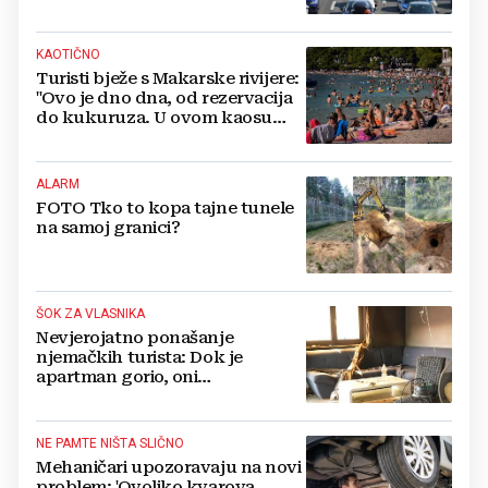
KAOTIČNO
Turisti bježe s Makarske rivijere:
"Ovo je dno dna, od rezervacija
do kukuruza. U ovom kaosu
ostajem dan i bježim"
ALARM
FOTO Tko to kopa tajne tunele
na samoj granici?
ŠOK ZA VLASNIKA
Nevjerojatno ponašanje
njemačkih turista: Dok je
apartman gorio, oni
NAZDRAVLJALI
NE PAMTE NIŠTA SLIČNO
Mehaničari upozoravaju na novi
problem: 'Ovoliko kvarova