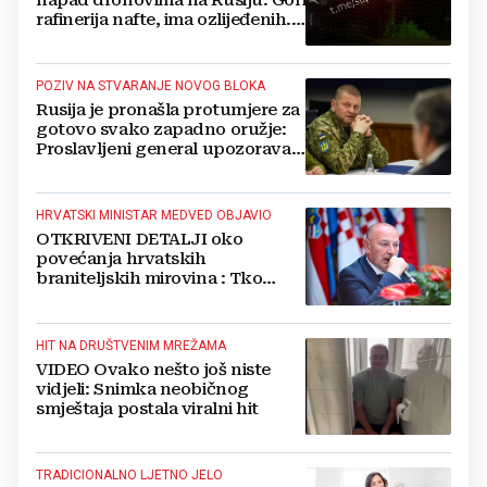
napad dronovima na Rusiju: Gori
rafinerija nafte, ima ozlijeđenih.
Stižu snimke
POZIV NA STVARANJE NOVOG BLOKA
Rusija je pronašla protumjere za
gotovo svako zapadno oružje:
Proslavljeni general upozorava
NATO
HRVATSKI MINISTAR MEDVED OBJAVIO
OTKRIVENI DETALJI oko
povećanja hrvatskih
braniteljskih mirovina : Tko
dobiva, a tko ne
HIT NA DRUŠTVENIM MREŽAMA
VIDEO Ovako nešto još niste
vidjeli: Snimka neobičnog
smještaja postala viralni hit
TRADICIONALNO LJETNO JELO