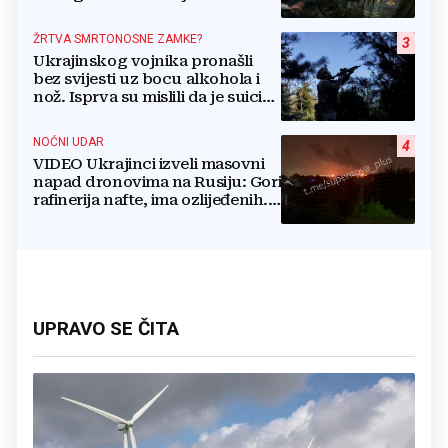
ŽRTVA SMRTONOSNE ZAMKE?
3
Ukrajinskog vojnika pronašli
bez svijesti uz bocu alkohola i
nož. Isprva su mislili da je suicid,
no otkrili su jezivu pozadinu
NOĆNI UDAR
4
VIDEO Ukrajinci izveli masovni
napad dronovima na Rusiju: Gori
rafinerija nafte, ima ozlijeđenih.
Stižu snimke
UPRAVO SE ČITA