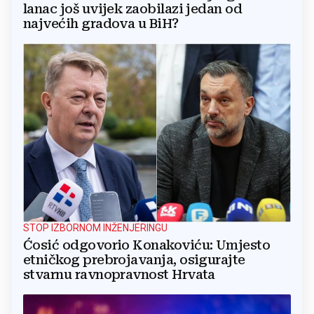
lanac još uvijek zaobilazi jedan od
najvećih gradova u BiH?
STOP IZBORNOM INŽENJERINGU
Ćosić odgovorio Konakoviću: Umjesto
etničkog prebrojavanja, osigurajte
stvarnu ravnopravnost Hrvata