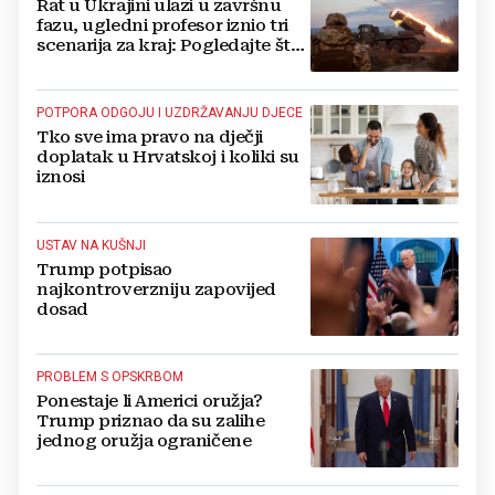
Rat u Ukrajini ulazi u završnu
fazu, ugledni profesor iznio tri
scenarija za kraj: Pogledajte što
u tajnosti rade Nijemci
POTPORA ODGOJU I UZDRŽAVANJU DJECE
Tko sve ima pravo na dječji
doplatak u Hrvatskoj i koliki su
iznosi
USTAV NA KUŠNJI
Trump potpisao
najkontroverzniju zapovijed
dosad
PROBLEM S OPSKRBOM
Ponestaje li Americi oružja?
Trump priznao da su zalihe
jednog oružja ograničene