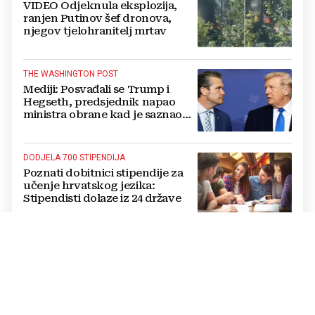
VIDEO Odjeknula eksplozija,
ranjen Putinov šef dronova,
njegov tjelohranitelj mrtav
THE WASHINGTON POST
Mediji: Posvađali se Trump i
Hegseth, predsjednik napao
ministra obrane kad je saznao
koliko je raketa na zalihama
DODJELA 700 STIPENDIJA
Poznati dobitnici stipendije za
učenje hrvatskog jezika:
Stipendisti dolaze iz 24 države
CRNE UDOVICE
JEZIVA PREVARA U RUSIJI:
Udaju se za vojnike koji idu u
smrt, pokupe milijune pa
nestanu