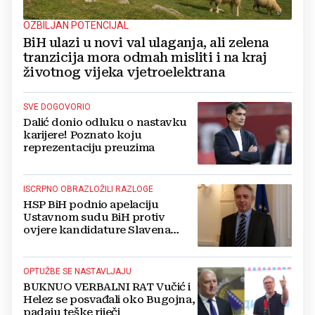
OZBILJAN POTENCIJAL
BiH ulazi u novi val ulaganja, ali zelena
tranzicija mora odmah misliti i na kraj
životnog vijeka vjetroelektrana
SVE DOGOVORIO
Dalić donio odluku o nastavku
karijere! Poznato koju
reprezentaciju preuzima
ISCRPNO OBRAZLOŽILI RAZLOGE
HSP BiH podnio apelaciju
Ustavnom sudu BiH protiv
ovjere kandidature Slavena
Kovačevića
OPTUŽBE SE NASTAVLJAJU
BUKNUO VERBALNI RAT Vučić i
Helez se posvađali oko Bugojna,
padaju teške riječi