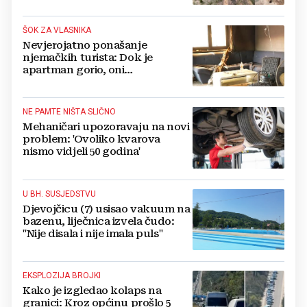
ŠOK ZA VLASNIKA
Nevjerojatno ponašanje
njemačkih turista: Dok je
apartman gorio, oni
NAZDRAVLJALI
NE PAMTE NIŠTA SLIČNO
Mehaničari upozoravaju na novi
problem: 'Ovoliko kvarova
nismo vidjeli 50 godina'
U BH. SUSJEDSTVU
Djevojčicu (7) usisao vakuum na
bazenu, liječnica izvela čudo:
"Nije disala i nije imala puls"
EKSPLOZIJA BROJKI
Kako je izgledao kolaps na
granici: Kroz općinu prošlo 5