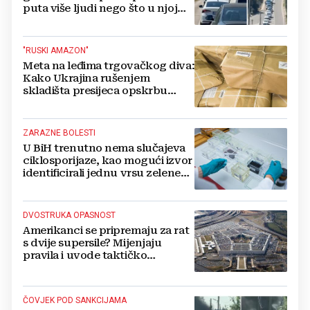
puta više ljudi nego što u njoj
živi, čekanja trajala po 15 sati!
"RUSKI AMAZON"
Meta na leđima trgovačkog diva:
Kako Ukrajina rušenjem
skladišta presijeca opskrbu
vojske i ruši financije Kremlja
ZARAZNE BOLESTI
U BiH trenutno nema slučajeva
ciklosporijaze, kao mogući izvor
identificirali jednu vrsu zelene
salate
DVOSTRUKA OPASNOST
Amerikanci se pripremaju za rat
s dvije supersile? Mijenjaju
pravila i uvode taktičko
nuklearno oružje
ČOVJEK POD SANKCIJAMA