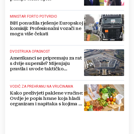
MINISTAR FORTO POTVRDIO
BiH ponudila rješenje Europskoj
komisiji: Profesionalni vozači ne
mogu više čekati
DVOSTRUKA OPASNOST
Amerikanci se pripremaju za rat
s dvije supersile? Mijenjaju
pravila i uvode taktičko
nuklearno oružje
VODIČ ZA PREHRANU NA VRUĆINAMA
Kako preživjeti paklene vrućine:
Ovdje je popis hrane koja hladi
organizam i napitaka s kojima si
činite 'medvjeđu uslugu'