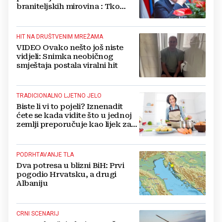
braniteljskih mirovina : Tko
dobiva, a tko ne
HIT NA DRUŠTVENIM MREŽAMA
VIDEO Ovako nešto još niste
vidjeli: Snimka neobičnog
smještaja postala viralni hit
TRADICIONALNO LJETNO JELO
Biste li vi to pojeli? Iznenadit
ćete se kada vidite što u jednoj
zemlji preporučuje kao lijek za
vrućinu
PODRHTAVANJE TLA
Dva potresa u blizni BiH: Prvi
pogodio Hrvatsku, a drugi
Albaniju
CRNI SCENARIJ