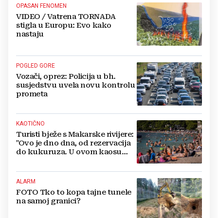
OPASAN FENOMEN
VIDEO / Vatrena TORNADA
stigla u Europu: Evo kako
nastaju
POGLED GORE
Vozači, oprez: Policija u bh.
susjedstvu uvela novu kontrolu
prometa
KAOTIČNO
Turisti bježe s Makarske rivijere:
"Ovo je dno dna, od rezervacija
do kukuruza. U ovom kaosu
ostajem dan i bježim"
ALARM
FOTO Tko to kopa tajne tunele
na samoj granici?