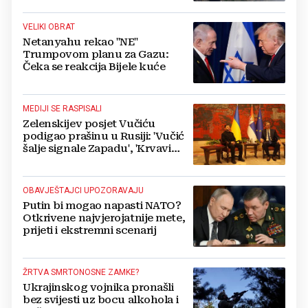
VELIKI OBRAT
Netanyahu rekao "NE"
Trumpovom planu za Gazu:
Čeka se reakcija Bijele kuće
MEDIJI SE RASPISALI
Zelenskijev posjet Vučiću
podigao prašinu u Rusiji: 'Vučić
šalje signale Zapadu', 'Krvavi
klaun otišao praznih ruku'
OBAVJEŠTAJCI UPOZORAVAJU
Putin bi mogao napasti NATO?
Otkrivene najvjerojatnije mete,
prijeti i ekstremni scenarij
ŽRTVA SMRTONOSNE ZAMKE?
Ukrajinskog vojnika pronašli
bez svijesti uz bocu alkohola i