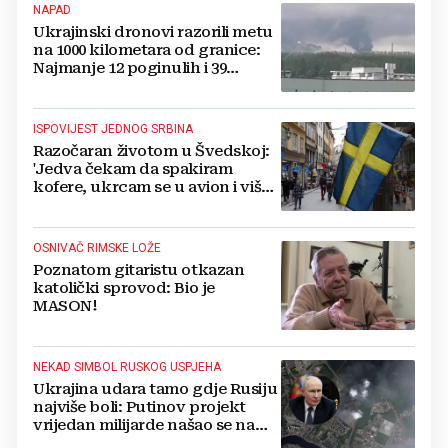
NAPAD
Ukrajinski dronovi razorili metu
na 1000 kilometara od granice:
Najmanje 12 poginulih i 39
ozlijeđenih
ISPOVIJEST JEDNOG SRBINA
Razočaran životom u Švedskoj:
'Jedva čekam da spakiram
kofere, ukrcam se u avion i više
se nikada ne vratim'
OSNIVAČ RIMSKE LOŽE
Poznatom gitaristu otkazan
katolički sprovod: Bio je
MASON!
NEKAD SIMBOL RUSKOG USPJEHA
Ukrajina udara tamo gdje Rusiju
najviše boli: Putinov projekt
vrijedan milijarde našao se na
meti dronova