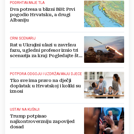
PODRHTAVANJE TLA
Dva potresa u blizni BiH: Prvi
pogodio Hrvatsku, a drugi
Albaniju
CRNI SCENARIJ
Rat u Ukrajini ulazi u završnu
fazu, ugledni profesor iznio tri
scenarija za kraj: Pogledajte što
u tajnosti rade Nijemci
POTPORA ODGOJU I UZDRŽAVANJU DJECE
Tko sve ima pravo na dječji
doplatak u Hrvatskoj i koliki su
iznosi
USTAV NA KUŠNJI
Trump potpisao
najkontroverzniju zapovijed
dosad