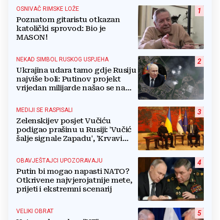
OSNIVAČ RIMSKE LOŽE
1
Poznatom gitaristu otkazan
katolički sprovod: Bio je
MASON!
NEKAD SIMBOL RUSKOG USPJEHA
2
Ukrajina udara tamo gdje Rusiju
najviše boli: Putinov projekt
vrijedan milijarde našao se na
meti dronova
MEDIJI SE RASPISALI
3
Zelenskijev posjet Vučiću
podigao prašinu u Rusiji: 'Vučić
šalje signale Zapadu', 'Krvavi
klaun otišao praznih ruku'
OBAVJEŠTAJCI UPOZORAVAJU
4
Putin bi mogao napasti NATO?
Otkrivene najvjerojatnije mete,
prijeti i ekstremni scenarij
VELIKI OBRAT
5