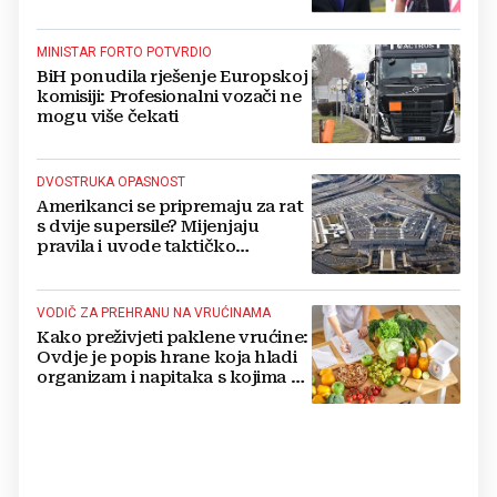
MINISTAR FORTO POTVRDIO
BiH ponudila rješenje Europskoj
komisiji: Profesionalni vozači ne
mogu više čekati
DVOSTRUKA OPASNOST
Amerikanci se pripremaju za rat
s dvije supersile? Mijenjaju
pravila i uvode taktičko
nuklearno oružje
VODIČ ZA PREHRANU NA VRUĆINAMA
Kako preživjeti paklene vrućine:
Ovdje je popis hrane koja hladi
organizam i napitaka s kojima si
činite 'medvjeđu uslugu'