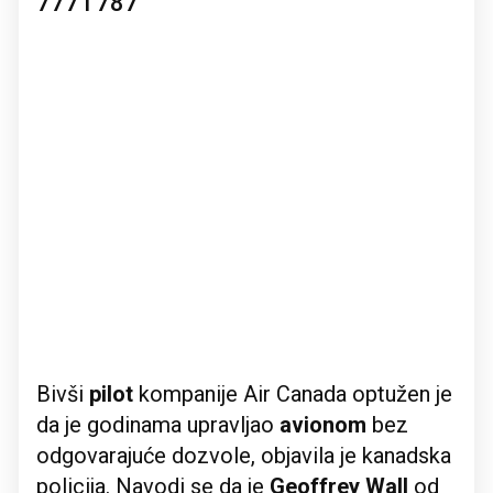
777 i 787
Bivši
pilot
kompanije Air Canada optužen je
da je godinama upravljao
avionom
bez
odgovarajuće dozvole, objavila je kanadska
policija. Navodi se da je
Geoffrey Wall
od