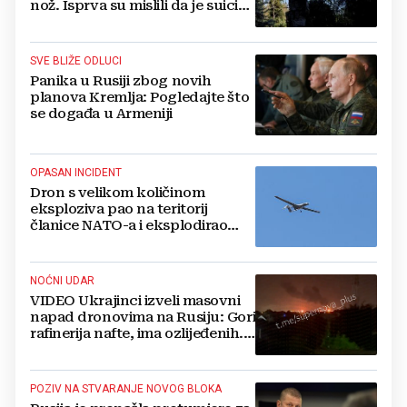
nož. Isprva su mislili da je suicid,
no otkrili su jezivu pozadinu
SVE BLIŽE ODLUCI
Panika u Rusiji zbog novih
planova Kremlja: Pogledajte što
se događa u Armeniji
OPASAN INCIDENT
Dron s velikom količinom
eksploziva pao na teritorij
članice NATO-a i eksplodirao
blizu plinovoda
NOĆNI UDAR
VIDEO Ukrajinci izveli masovni
napad dronovima na Rusiju: Gori
rafinerija nafte, ima ozlijeđenih.
Stižu snimke
POZIV NA STVARANJE NOVOG BLOKA