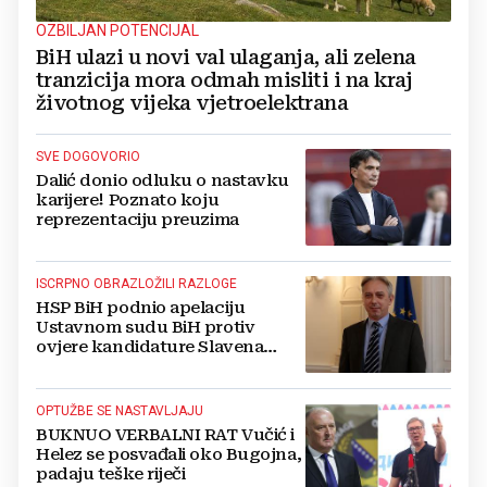
OZBILJAN POTENCIJAL
BiH ulazi u novi val ulaganja, ali zelena
tranzicija mora odmah misliti i na kraj
životnog vijeka vjetroelektrana
SVE DOGOVORIO
Dalić donio odluku o nastavku
karijere! Poznato koju
reprezentaciju preuzima
ISCRPNO OBRAZLOŽILI RAZLOGE
HSP BiH podnio apelaciju
Ustavnom sudu BiH protiv
ovjere kandidature Slavena
Kovačevića
OPTUŽBE SE NASTAVLJAJU
BUKNUO VERBALNI RAT Vučić i
Helez se posvađali oko Bugojna,
padaju teške riječi