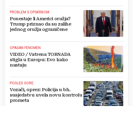
PROBLEM S OPSKRBOM
Ponestaje li Americi oružja?
Trump priznao da su zalihe
jednog oružja ograničene
OPASAN FENOMEN
VIDEO / Vatrena TORNADA
stigla u Europu: Evo kako
nastaju
POGLED GORE
Vozači, oprez: Policija u bh.
susjedstvu uvela novu kontrolu
prometa
KAOTIČNO
Turisti bježe s Makarske rivijere:
"Ovo je dno dna, od rezervacija