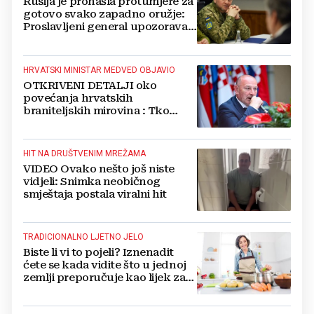
Rusija je pronašla protumjere za
gotovo svako zapadno oružje:
Proslavljeni general upozorava
NATO
HRVATSKI MINISTAR MEDVED OBJAVIO
OTKRIVENI DETALJI oko
povećanja hrvatskih
braniteljskih mirovina : Tko
dobiva, a tko ne
HIT NA DRUŠTVENIM MREŽAMA
VIDEO Ovako nešto još niste
vidjeli: Snimka neobičnog
smještaja postala viralni hit
TRADICIONALNO LJETNO JELO
Biste li vi to pojeli? Iznenadit
ćete se kada vidite što u jednoj
zemlji preporučuje kao lijek za
vrućinu