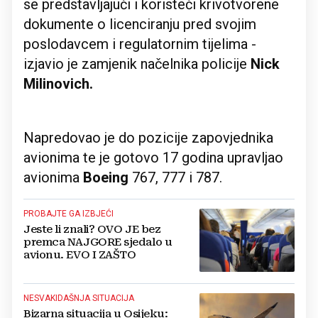
se predstavljajući i koristeći krivotvorene
dokumente o licenciranju pred svojim
poslodavcem i regulatornim tijelima -
izjavio je zamjenik načelnika policije
Nick
Milinovich.
Napredovao je do pozicije zapovjednika
avionima te je gotovo 17 godina upravljao
avionima
Boeing
767, 777 i 787.
PROBAJTE GA IZBJEĆI
Jeste li znali? OVO JE bez
premca NAJGORE sjedalo u
avionu. EVO I ZAŠTO
NESVAKIDAŠNJA SITUACIJA
Bizarna situacija u Osijeku: