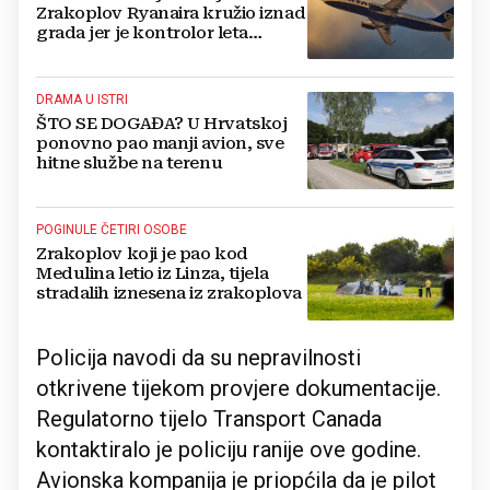
Zrakoplov Ryanaira kružio iznad
grada jer je kontrolor leta
zakasnio na posao
DRAMA U ISTRI
ŠTO SE DOGAĐA? U Hrvatskoj
ponovno pao manji avion, sve
hitne službe na terenu
POGINULE ČETIRI OSOBE
Zrakoplov koji je pao kod
Medulina letio iz Linza, tijela
stradalih iznesena iz zrakoplova
Policija navodi da su nepravilnosti
otkrivene tijekom provjere dokumentacije.
Regulatorno tijelo Transport Canada
kontaktiralo je policiju ranije ove godine.
Avionska kompanija je priopćila da je pilot