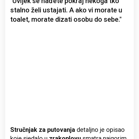
"Uvijek se nađete pokraj nekoga tko
stalno želi ustajati. A ako vi morate u
toalet, morate dizati osobu do sebe."
Stručnjak za putovanja
detaljno je opisao
koje sjedalo u
zrakoplovu
smatra najgorim