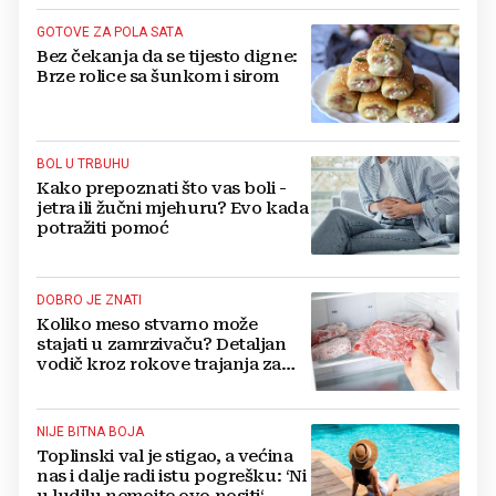
GOTOVE ZA POLA SATA
Bez čekanja da se tijesto digne:
Brze rolice sa šunkom i sirom
BOL U TRBUHU
Kako prepoznati što vas boli -
jetra ili žučni mjehuru? Evo kada
potražiti pomoć
DOBRO JE ZNATI
Koliko meso stvarno može
stajati u zamrzivaču? Detaljan
vodič kroz rokove trajanja za
sve vrste mesa
NIJE BITNA BOJA
Toplinski val je stigao, a većina
nas i dalje radi istu pogrešku: ‘Ni