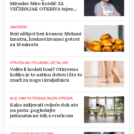
Miroslav Miro Kordić ZA
VEČERNJAK OTKRIVA tajne
kulinarstva, nepoznate detalje iz
djetinjstva, životne ciljeve...
SAVRŠENI!
Brzi uštipci bez kvasca: Mekani
iznutra, hrskavi izvana i gotovi
za 10 minuta
STRUČNJACI POJASNILI DETALJNO
Volite li hodati bosi? Otkrveno
koliko je to ustinu dobro i što to
znači za noge i kralježnicu
NIJE VAM POTREBNA SKUPA OPREMA
Kako zalijevati cvijeće dok ste
na putu: pogledajte
jednostavan trik s vrećicom