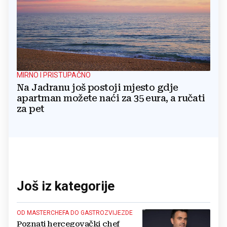
MIRNO I PRISTUPAČNO
Na Jadranu još postoji mjesto gdje
apartman možete naći za 35 eura, a ručati
za pet
Još iz kategorije
OD MASTERCHEFA DO GASTROZVIJEZDE
Poznati hercegovački chef