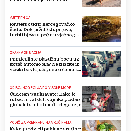
u ludilu nemojte ovo nositi‘
VJETRENICA
Reuters otkrio hercegovačko
čudo: Dok prži 40 stupnjeva,
turisti bježe u pećinu vječnog
hlada
OPASNA SITUACIJA
Primijetili ste plastičnu bocu uz
kotač automobila? Ne izlazite iz
vozila bez ključa, evo o čemu se
radi
OD BOJNOG POLJA DO VISOKE MODE
Čudesan put kravate: Kako je
rubac hrvatskih vojnika postao
globalni simbol moći i elegancije
VODIČ ZA PREHRANU NA VRUĆINAMA
Kako preživjeti paklene vrućine: