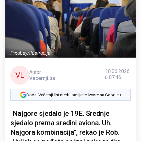
Pixabay/ilustracija
10.06.2026.
Autor
VL
u 07:46
Vecernji.ba
Dodaj Večernji list među omiljene izvore na Googleu
"Najgore sjedalo je 19E. Srednje
sjedalo prema sredini aviona. Uh.
Najgora kombinacija", rekao je Rob.