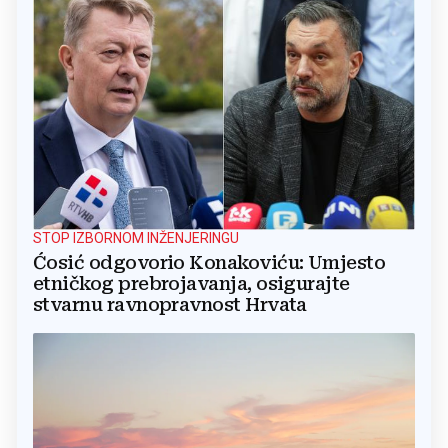
STOP IZBORNOM INŽENJERINGU
Ćosić odgovorio Konakoviću: Umjesto
etničkog prebrojavanja, osigurajte
stvarnu ravnopravnost Hrvata