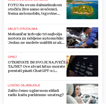
FOTO Na ovom dalmatinskom
otočiću žive samo svećenici.
Nema automobile, trgovine...
SAVJETI STRUČNJAKA
Mehaničar izdvojio tri najbolja
motora za rabljene automobile:
'Jedan ne možete uništiti ni ako
pokušate'
OPREZ
OTKRIVATE IM SVOJE NAJVEĆE
TAJNE? Ove stvari hitno morate
prestati pisati ChatGPT-u i
umjetnoj inteligenciji
LOGIČNO OBJAŠNJENJE
Zašto ćemo uglavnom stišati
radio kada parkiramo unatrag?