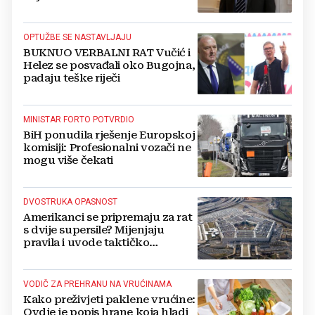
Kovačevića
OPTUŽBE SE NASTAVLJAJU
BUKNUO VERBALNI RAT Vučić i
Helez se posvađali oko Bugojna,
padaju teške riječi
MINISTAR FORTO POTVRDIO
BiH ponudila rješenje Europskoj
komisiji: Profesionalni vozači ne
mogu više čekati
DVOSTRUKA OPASNOST
Amerikanci se pripremaju za rat
s dvije supersile? Mijenjaju
pravila i uvode taktičko
nuklearno oružje
VODIČ ZA PREHRANU NA VRUĆINAMA
Kako preživjeti paklene vrućine:
Ovdje je popis hrane koja hladi