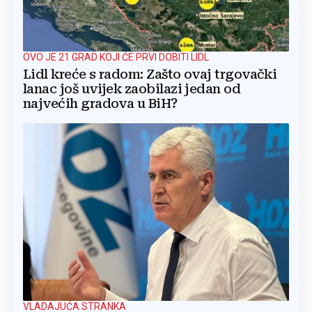
OVO JE 21 GRAD KOJI ĆE PRVI DOBITI LIDL
Lidl kreće s radom: Zašto ovaj trgovački
lanac još uvijek zaobilazi jedan od
najvećih gradova u BiH?
VLADAJUĆA STRANKA