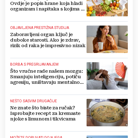
Ovdje je popis hrane koja hladi
organizam i napitaka s kojima si
činite 'medvjeđu uslugu'
OBJAVLJENA PRESTIŽNA STUDIJA
Zaboravljeni organ ključ je
duboke starosti. Ako je zdrav,
rizik od raka je impresivno nizak
BORBA S PREGRIJAVANJEM
Što vrućne rade našem mozgu:
Smanjuju inteligenciju, potiču
agresiju, uništavaju mentalno
zdravlje...
NEŠTO SASVIM DRUGAČIJE
Ne znate što biste za ručak?
Isprobajte recept za kremaste
njoke s limunom i tikvicama
MOŽETE DOPLIVATI DO NJEGA