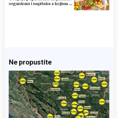
organizam i napitaka s kojima si
činite 'medvjeđu uslugu'
Ne propustite