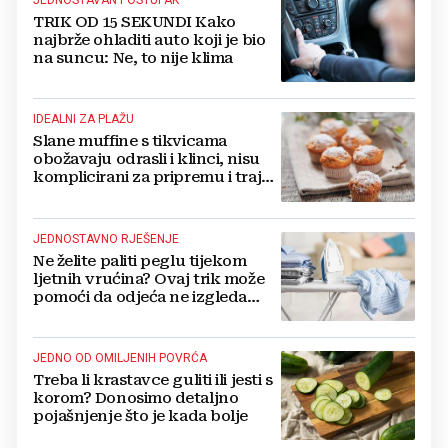
JEDNOSTAVAN POSTUPAK
TRIK OD 15 SEKUNDI Kako
najbrže ohladiti auto koji je bio
na suncu: Ne, to nije klima
IDEALNI ZA PLAŽU
Slane muffine s tikvicama
obožavaju odrasli i klinci, nisu
komplicirani za pripremu i traju
danima
JEDNOSTAVNO RJEŠENJE
Ne želite paliti peglu tijekom
ljetnih vrućina? Ovaj trik može
pomoći da odjeća ne izgleda
zgužvano
JEDNO OD OMILJENIH POVRĆA
Treba li krastavce guliti ili jesti s
korom? Donosimo detaljno
pojašnjenje što je kada bolje