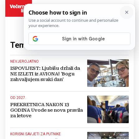
BiH
Tema:
avion
(206 članaka)
NEVJEROJATNO
ISPOVIJEST: Ljubišu držali da
NE IZLETI iz AVIONA! 'Bogu
zahvaljujem svaki dan'
OD 2027.
PREKRETNICA NAKON 13
GODINA Uvode se nova pravila
za letove
KORISNI SAVJETI ZA PUTNIKE