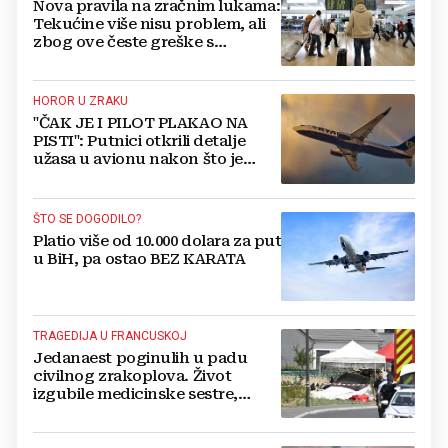
Nova pravila na zračnim lukama:
Tekućine više nisu problem, ali
zbog ove česte greške s
punjačem možete platiti kaznu!
HOROR U ZRAKU
"ČAK JE I PILOT PLAKAO NA
PISTI": Putnici otkrili detalje
užasa u avionu nakon što je
pukao prozor
ŠTO SE DOGODILO?
Platio više od 10.000 dolara za put
u BiH, pa ostao BEZ KARATA
TRAGEDIJA U FRANCUSKOJ
Jedanaest poginulih u padu
civilnog zrakoplova. Život
izgubile medicinske sestre,
padobranci, iskusni pilot