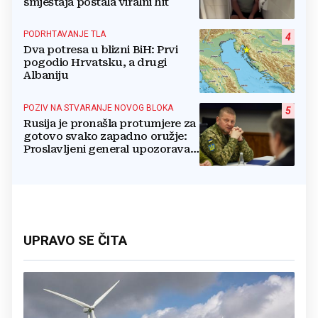
smještaja postala viralni hit
PODRHTAVANJE TLA
4
Dva potresa u blizni BiH: Prvi
pogodio Hrvatsku, a drugi
Albaniju
POZIV NA STVARANJE NOVOG BLOKA
5
Rusija je pronašla protumjere za
gotovo svako zapadno oružje:
Proslavljeni general upozorava
NATO
UPRAVO SE ČITA