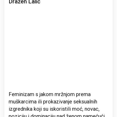
Dražen Lalić
Feminizam s jakom mržnjom prema
muškarcima ili prokazivanje seksualnih
izgrednika koji su iskoristili moć, novac,
poziciju i dominaciju nad ženom namećući