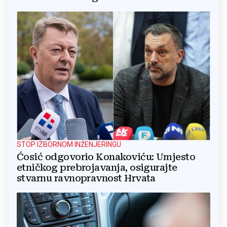
STOP IZBORNOM INŽENJERINGU
Ćosić odgovorio Konakoviću: Umjesto
etničkog prebrojavanja, osigurajte
stvarnu ravnopravnost Hrvata