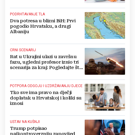
vrućinu
PODRHTAVANJE TLA
Dva potresa u blizni BiH: Prvi
pogodio Hrvatsku, a drugi
Albaniju
CRNI SCENARIJ
Rat u Ukrajini ulazi u završnu
fazu, ugledni profesor iznio tri
scenarija za kraj: Pogledajte što
u tajnosti rade Nijemci
POTPORA ODGOJU I UZDRŽAVANJU DJECE
Tko sve ima pravo na dječji
doplatak u Hrvatskoj i koliki su
iznosi
USTAV NA KUŠNJI
Trump potpisao
najkontroverzniju zapovijed