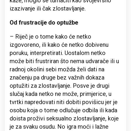
kaže, moglo se tumačiti kao svojevrsno
izazivanje ili čak zlostavljanje.
Od frustracije do optužbe
– Riječ je o tome kako će netko
izgovoreno, ili kako će netko dobivenu
poruku, interpretirati. Uostalom netko
može biti frustriran što nema udvarače ili u
radnoj okolini sebi možda želi dati na
značenju pa druge bez važnih dokaza
optužiti za zlostavljanje. Posve je drugi
slučaj kada netko ne može, primjerice, u
tvrtki napredovati niti dobiti povišicu jer je
osobu koja o tome odlučuje odbila ili kada
doista proživi seksualno zlostavljanje, koje
je za svaku osudu. No igra moći i lažne