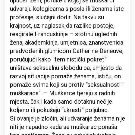
upućen ženi, poruke u kojoj se muškarci
udvaraju kolegicama s posla ili ženama iste
profesije, slučajni dodir. Na takvu su
krajnost, uz naglasak da razlike postoje,
reagirale Francuskinje – stotinu uglednih
žena, akademkinja, umjetnica, znanstvenica
predvođenih glumicom Catherine Deneuve,
poručujući kako “feministički pokret”
uništava seksualnu slobodu pa, umjesto da
razvoj situacije pomaže ženama, ističu, on
pomaže svima koji su protiv “seksualnosti i
muškaraca”. – Muškarce tjeraju s radnih
mjesta, čak i kada samo dotaknu nečije
koljeno ili pokušaju “ukrasti” poljubac.
Silovanje je zločin, ali udvaranje ženama nije
niti je napadno kada se muškarac ponaša