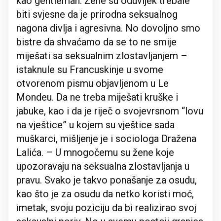
kao gentleman. Žene su oduvijek trebale
biti svjesne da je prirodna seksualnog
nagona divlja i agresivna. No dovoljno smo
bistre da shvaćamo da se to ne smije
miješati sa seksualnim zlostavljanjem –
istaknule su Francuskinje u svome
otvorenom pismu objavljenom u Le
Mondeu. Da ne treba miješati kruške i
jabuke, kao i da je riječ o svojevrsnom “lovu
na vještice” u kojem su vještice sada
muškarci, mišljenje je i sociologa Dražena
Lalića. – U mnogočemu su žene koje
upozoravaju na seksualna zlostavljanja u
pravu. Svako je takvo ponašanje za osudu,
kao što je za osudu da netko koristi moć,
imetak, svoju poziciju da bi realizirao svoj