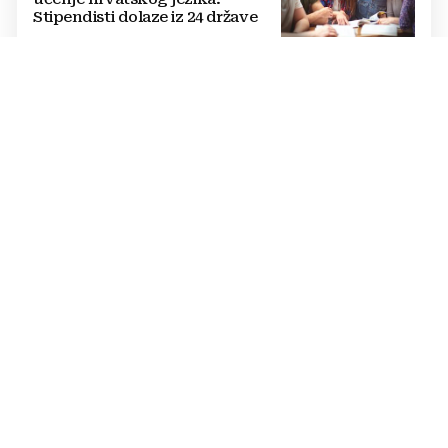
Stipendisti dolaze iz 24 države
CRNE UDOVICE
JEZIVA PREVARA U RUSIJI:
Udaju se za vojnike koji idu u
smrt, pokupe milijune pa
nestanu
POTPUNI PREOKRET
Procurio konačni sporazum o
prekidu rata SAD-a i Irana?
Poražavajući je i alarmantan
KRIZA NA POMOLU
NOVI MASOVNI JURIŠ Migranti
već imaju karte i upute, a sve bi
se moglo dogoditi 15. kolovoza?
OČAJ STOČARA