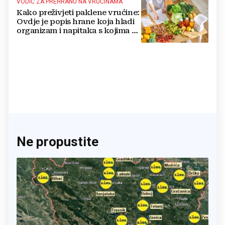
VODIČ ZA PREHRANU NA VRUĆINAMA
Kako preživjeti paklene vrućine:
Ovdje je popis hrane koja hladi
organizam i napitaka s kojima si
činite 'medvjeđu uslugu'
Ne propustite