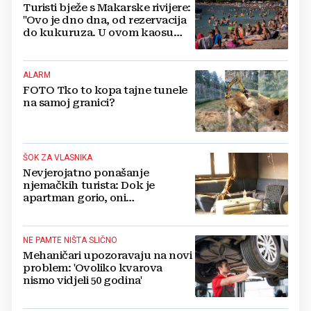
Turisti bježe s Makarske rivijere:
"Ovo je dno dna, od rezervacija
do kukuruza. U ovom kaosu
ostajem dan i bježim"
ALARM
FOTO Tko to kopa tajne tunele
na samoj granici?
ŠOK ZA VLASNIKA
Nevjerojatno ponašanje
njemačkih turista: Dok je
apartman gorio, oni
NAZDRAVLJALI
NE PAMTE NIŠTA SLIČNO
Mehaničari upozoravaju na novi
problem: 'Ovoliko kvarova
nismo vidjeli 50 godina'