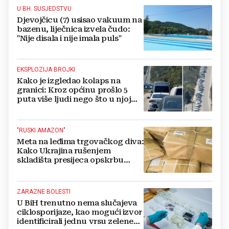
U BH. SUSJEDSTVU
Djevojčicu (7) usisao vakuum na
bazenu, liječnica izvela čudo:
"Nije disala i nije imala puls"
EKSPLOZIJA BROJKI
Kako je izgledao kolaps na
granici: Kroz općinu prošlo 5
puta više ljudi nego što u njoj
živi, čekanja trajala po 15 sati!
"RUSKI AMAZON"
Meta na leđima trgovačkog diva:
Kako Ukrajina rušenjem
skladišta presijeca opskrbu
vojske i ruši financije Kremlja
ZARAZNE BOLESTI
U BiH trenutno nema slučajeva
ciklosporijaze, kao mogući izvor
identificirali jednu vrsu zelene