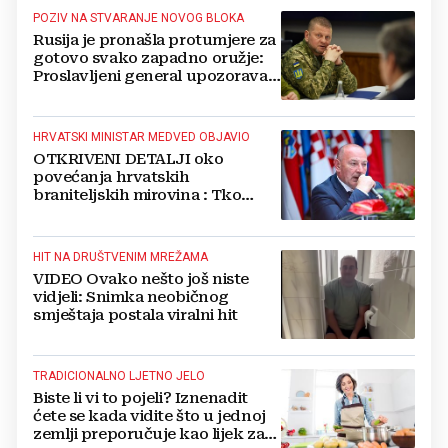
POZIV NA STVARANJE NOVOG BLOKA
Rusija je pronašla protumjere za
gotovo svako zapadno oružje:
Proslavljeni general upozorava
NATO
HRVATSKI MINISTAR MEDVED OBJAVIO
OTKRIVENI DETALJI oko
povećanja hrvatskih
braniteljskih mirovina : Tko
dobiva, a tko ne
HIT NA DRUŠTVENIM MREŽAMA
VIDEO Ovako nešto još niste
vidjeli: Snimka neobičnog
smještaja postala viralni hit
TRADICIONALNO LJETNO JELO
Biste li vi to pojeli? Iznenadit
ćete se kada vidite što u jednoj
zemlji preporučuje kao lijek za