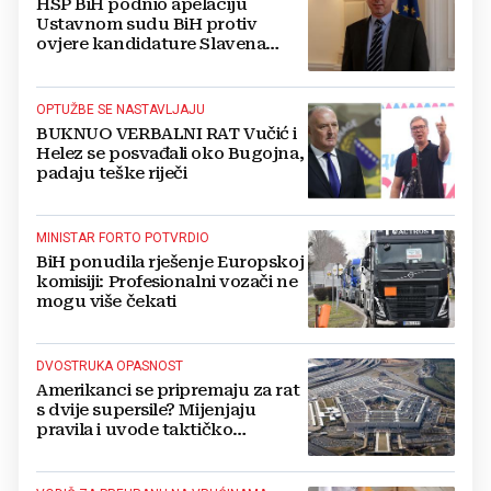
HSP BiH podnio apelaciju
Ustavnom sudu BiH protiv
ovjere kandidature Slavena
Kovačevića
OPTUŽBE SE NASTAVLJAJU
BUKNUO VERBALNI RAT Vučić i
Helez se posvađali oko Bugojna,
padaju teške riječi
MINISTAR FORTO POTVRDIO
BiH ponudila rješenje Europskoj
komisiji: Profesionalni vozači ne
mogu više čekati
DVOSTRUKA OPASNOST
Amerikanci se pripremaju za rat
s dvije supersile? Mijenjaju
pravila i uvode taktičko
nuklearno oružje