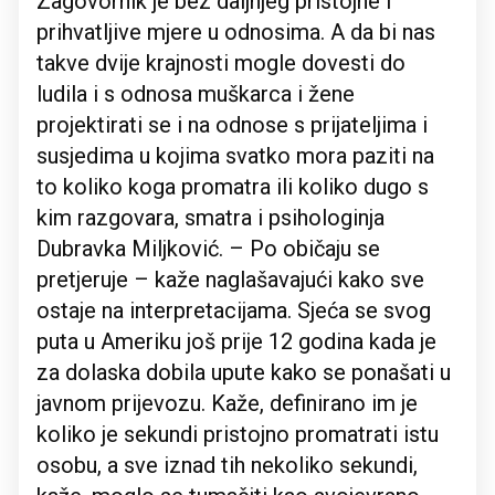
Zagovornik je bez daljnjeg pristojne i
prihvatljive mjere u odnosima. A da bi nas
takve dvije krajnosti mogle dovesti do
ludila i s odnosa muškarca i žene
projektirati se i na odnose s prijateljima i
susjedima u kojima svatko mora paziti na
to koliko koga promatra ili koliko dugo s
kim razgovara, smatra i psihologinja
Dubravka Miljković. – Po običaju se
pretjeruje – kaže naglašavajući kako sve
ostaje na interpretacijama. Sjeća se svog
puta u Ameriku još prije 12 godina kada je
za dolaska dobila upute kako se ponašati u
javnom prijevozu. Kaže, definirano im je
koliko je sekundi pristojno promatrati istu
osobu, a sve iznad tih nekoliko sekundi,