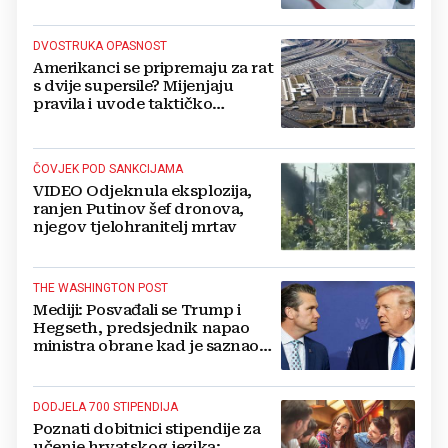
salate
DVOSTRUKA OPASNOST
Amerikanci se pripremaju za rat
s dvije supersile? Mijenjaju
pravila i uvode taktičko
nuklearno oružje
ČOVJEK POD SANKCIJAMA
VIDEO Odjeknula eksplozija,
ranjen Putinov šef dronova,
njegov tjelohranitelj mrtav
THE WASHINGTON POST
Mediji: Posvađali se Trump i
Hegseth, predsjednik napao
ministra obrane kad je saznao
koliko je raketa na zalihama
DODJELA 700 STIPENDIJA
Poznati dobitnici stipendije za
učenje hrvatskog jezika: