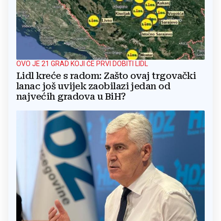
OVO JE 21 GRAD KOJI ĆE PRVI DOBITI LIDL
Lidl kreće s radom: Zašto ovaj trgovački
lanac još uvijek zaobilazi jedan od
najvećih gradova u BiH?