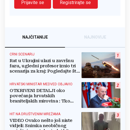
Prijavite se
Registrirajte se
NAJČITANIJE
NAJNOVIJE
CRNI SCENARIJ
1
Rat u Ukrajini ulazi u završnu
fazu, ugledni profesor iznio tri
scenarija za kraj: Pogledajte što
u tajnosti rade Nijemci
HRVATSKI MINISTAR MEDVED OBJAVIO
2
OTKRIVENI DETALJI oko
povećanja hrvatskih
braniteljskih mirovina : Tko
dobiva, a tko ne
HIT NA DRUŠTVENIM MREŽAMA
3
VIDEO Ovako nešto još niste
vidjeli: Snimka neobičnog