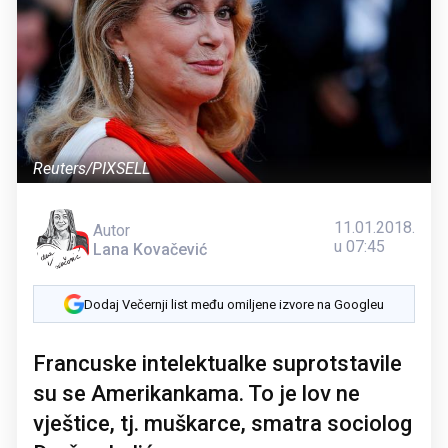
Reuters/PIXSELL
11.01.2018.
Autor
u 07:45
Lana Kovačević
Dodaj Večernji list među omiljene izvore na Googleu
Francuske intelektualke suprotstavile
su se Amerikankama. To je lov ne
vještice, tj. muškarce, smatra sociolog