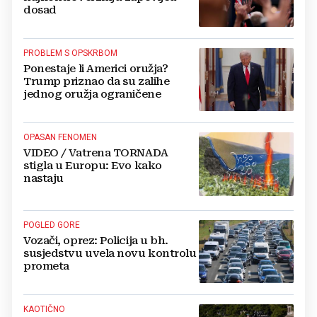
dosad
PROBLEM S OPSKRBOM
Ponestaje li Americi oružja?
Trump priznao da su zalihe
jednog oružja ograničene
OPASAN FENOMEN
VIDEO / Vatrena TORNADA
stigla u Europu: Evo kako
nastaju
POGLED GORE
Vozači, oprez: Policija u bh.
susjedstvu uvela novu kontrolu
prometa
KAOTIČNO