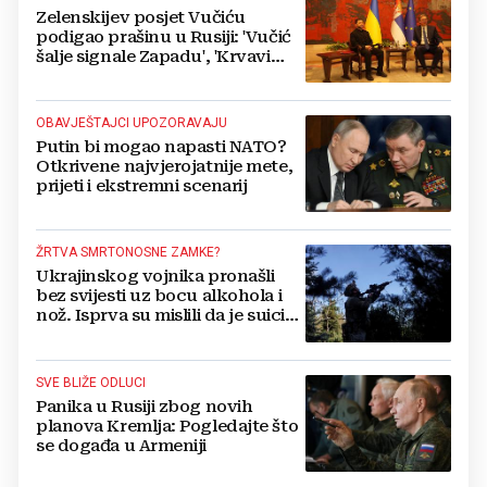
Zelenskijev posjet Vučiću
podigao prašinu u Rusiji: 'Vučić
šalje signale Zapadu', 'Krvavi
klaun otišao praznih ruku'
OBAVJEŠTAJCI UPOZORAVAJU
Putin bi mogao napasti NATO?
Otkrivene najvjerojatnije mete,
prijeti i ekstremni scenarij
ŽRTVA SMRTONOSNE ZAMKE?
Ukrajinskog vojnika pronašli
bez svijesti uz bocu alkohola i
nož. Isprva su mislili da je suicid,
no otkrili su jezivu pozadinu
SVE BLIŽE ODLUCI
Panika u Rusiji zbog novih
planova Kremlja: Pogledajte što
se događa u Armeniji