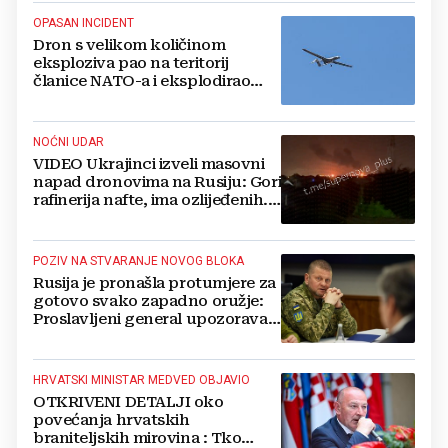
OPASAN INCIDENT
Dron s velikom količinom
eksploziva pao na teritorij
članice NATO-a i eksplodirao
blizu plinovoda
NOĆNI UDAR
VIDEO Ukrajinci izveli masovni
napad dronovima na Rusiju: Gori
rafinerija nafte, ima ozlijeđenih.
Stižu snimke
POZIV NA STVARANJE NOVOG BLOKA
Rusija je pronašla protumjere za
gotovo svako zapadno oružje:
Proslavljeni general upozorava
NATO
HRVATSKI MINISTAR MEDVED OBJAVIO
OTKRIVENI DETALJI oko
povećanja hrvatskih
braniteljskih mirovina : Tko