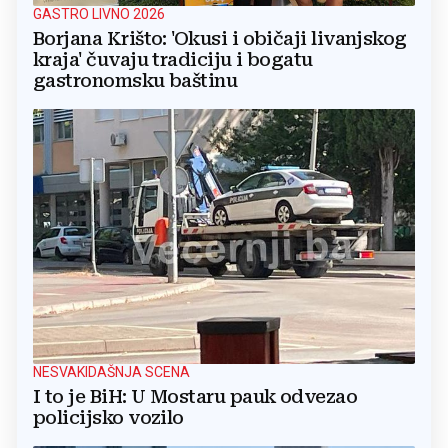
GASTRO LIVNO 2026
Borjana Krišto: 'Okusi i običaji livanjskog
kraja' čuvaju tradiciju i bogatu
gastronomsku baštinu
NESVAKIDAŠNJA SCENA
I to je BiH: U Mostaru pauk odvezao
policijsko vozilo