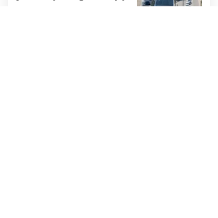
živi, čekanja trajala po 15 sati!
"RUSKI AMAZON"
Meta na leđima trgovačkog diva:
Kako Ukrajina rušenjem
skladišta presijeca opskrbu
vojske i ruši financije Kremlja
ZARAZNE BOLESTI
U BiH trenutno nema slučajeva
ciklosporijaze, kao mogući izvor
identificirali jednu vrsu zelene
salate
DVOSTRUKA OPASNOST
Amerikanci se pripremaju za rat
s dvije supersile? Mijenjaju
pravila i uvode taktičko
nuklearno oružje
ČOVJEK POD SANKCIJAMA
VIDEO Odjeknula eksplozija,