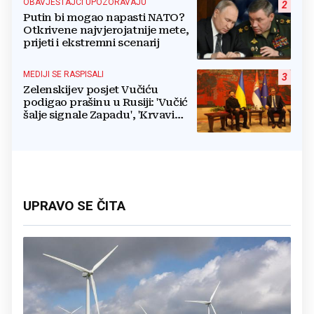
OBAVJEŠTAJCI UPOZORAVAJU
2
Putin bi mogao napasti NATO?
Otkrivene najvjerojatnije mete,
prijeti i ekstremni scenarij
MEDIJI SE RASPISALI
3
Zelenskijev posjet Vučiću
podigao prašinu u Rusiji: 'Vučić
šalje signale Zapadu', 'Krvavi
klaun otišao praznih ruku'
UPRAVO SE ČITA