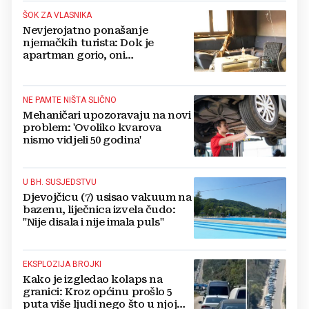
ŠOK ZA VLASNIKA
Nevjerojatno ponašanje
njemačkih turista: Dok je
apartman gorio, oni
NAZDRAVLJALI
NE PAMTE NIŠTA SLIČNO
Mehaničari upozoravaju na novi
problem: 'Ovoliko kvarova
nismo vidjeli 50 godina'
U BH. SUSJEDSTVU
Djevojčicu (7) usisao vakuum na
bazenu, liječnica izvela čudo:
"Nije disala i nije imala puls"
EKSPLOZIJA BROJKI
Kako je izgledao kolaps na
granici: Kroz općinu prošlo 5
puta više ljudi nego što u njoj