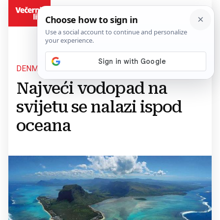
BiH
DENMARK STRAIT
Najveći vodopad na
svijetu se nalazi ispod
oceana