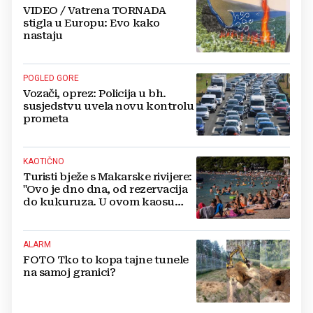
VIDEO / Vatrena TORNADA
stigla u Europu: Evo kako
nastaju
POGLED GORE
Vozači, oprez: Policija u bh.
susjedstvu uvela novu kontrolu
prometa
KAOTIČNO
Turisti bježe s Makarske rivijere:
"Ovo je dno dna, od rezervacija
do kukuruza. U ovom kaosu
ostajem dan i bježim"
ALARM
FOTO Tko to kopa tajne tunele
na samoj granici?