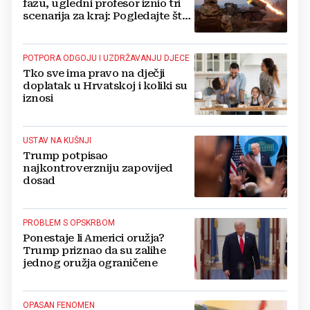
fazu, ugledni profesor iznio tri
scenarija za kraj: Pogledajte što
u tajnosti rade Nijemci
POTPORA ODGOJU I UZDRŽAVANJU DJECE
Tko sve ima pravo na dječji
doplatak u Hrvatskoj i koliki su
iznosi
USTAV NA KUŠNJI
Trump potpisao
najkontroverzniju zapovijed
dosad
PROBLEM S OPSKRBOM
Ponestaje li Americi oružja?
Trump priznao da su zalihe
jednog oružja ograničene
OPASAN FENOMEN