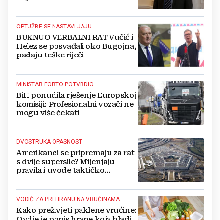
Kovačevića
OPTUŽBE SE NASTAVLJAJU
BUKNUO VERBALNI RAT Vučić i
Helez se posvađali oko Bugojna,
padaju teške riječi
MINISTAR FORTO POTVRDIO
BiH ponudila rješenje Europskoj
komisiji: Profesionalni vozači ne
mogu više čekati
DVOSTRUKA OPASNOST
Amerikanci se pripremaju za rat
s dvije supersile? Mijenjaju
pravila i uvode taktičko
nuklearno oružje
VODIČ ZA PREHRANU NA VRUĆINAMA
Kako preživjeti paklene vrućine:
Ovdje je popis hrane koja hladi