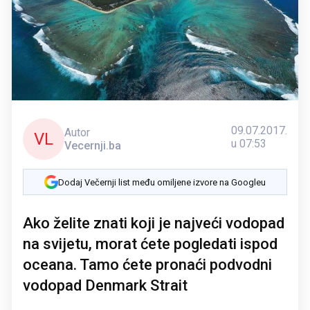
09.07.2017.
Autor
VL
u 07:53
Vecernji.ba
Dodaj Večernji list među omiljene izvore na Googleu
Ako želite znati koji je najveći vodopad
na svijetu, morat ćete pogledati ispod
oceana. Tamo ćete pronaći podvodni
vodopad Denmark Strait