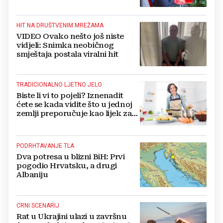
dobiva, a tko ne
HIT NA DRUŠTVENIM MREŽAMA
VIDEO Ovako nešto još niste
vidjeli: Snimka neobičnog
smještaja postala viralni hit
TRADICIONALNO LJETNO JELO
Biste li vi to pojeli? Iznenadit
ćete se kada vidite što u jednoj
zemlji preporučuje kao lijek za
vrućinu
PODRHTAVANJE TLA
Dva potresa u blizni BiH: Prvi
pogodio Hrvatsku, a drugi
Albaniju
CRNI SCENARIJ
Rat u Ukrajini ulazi u završnu