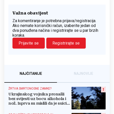
Važna obavijest
Za komentiranje je potrebna prijava/registracija.
Ako nemate korisnički račun, izaberite jedan od
dva ponuđena načina i registrirajte se u par brzih
koraka.
Prijavite se
Registrirajte se
NAJČITANIJE
NAJNOVIJE
ŽRTVA SMRTONOSNE ZAMKE?
1
Ukrajinskog vojnika pronašli
bez svijesti uz bocu alkohola i
nož. Isprva su mislili da je suicid,
no otkrili su jezivu pozadinu