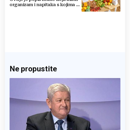
organizam i napitaka s kojima si
činite 'medvjeđu uslugu'
Ne propustite