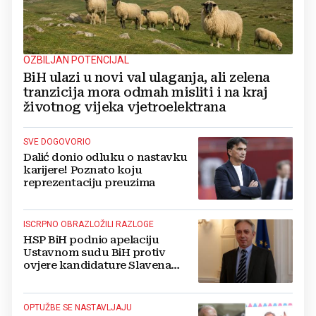
OZBILJAN POTENCIJAL
BiH ulazi u novi val ulaganja, ali zelena
tranzicija mora odmah misliti i na kraj
životnog vijeka vjetroelektrana
SVE DOGOVORIO
Dalić donio odluku o nastavku
karijere! Poznato koju
reprezentaciju preuzima
ISCRPNO OBRAZLOŽILI RAZLOGE
HSP BiH podnio apelaciju
Ustavnom sudu BiH protiv
ovjere kandidature Slavena
Kovačevića
OPTUŽBE SE NASTAVLJAJU