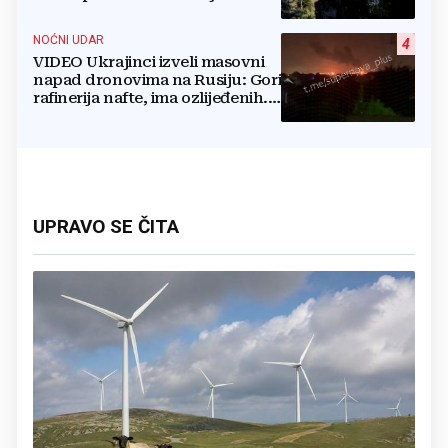
no otkrili su jezivu pozadinu
NOĆNI UDAR
4
VIDEO Ukrajinci izveli masovni
napad dronovima na Rusiju: Gori
rafinerija nafte, ima ozlijeđenih.
Stižu snimke
UPRAVO SE ČITA