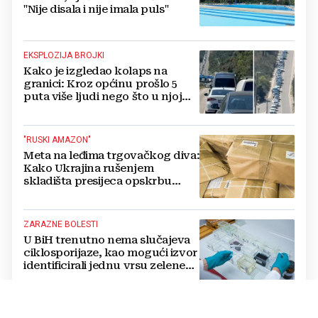
"Nije disala i nije imala puls"
EKSPLOZIJA BROJKI
Kako je izgledao kolaps na
granici: Kroz općinu prošlo 5
puta više ljudi nego što u njoj
živi, čekanja trajala po 15 sati!
"RUSKI AMAZON"
Meta na leđima trgovačkog diva:
Kako Ukrajina rušenjem
skladišta presijeca opskrbu
vojske i ruši financije Kremlja
ZARAZNE BOLESTI
U BiH trenutno nema slučajeva
ciklosporijaze, kao mogući izvor
identificirali jednu vrsu zelene
salate
DVOSTRUKA OPASNOST