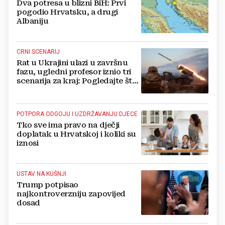
Dva potresa u blizni BiH: Prvi
pogodio Hrvatsku, a drugi
Albaniju
CRNI SCENARIJ
Rat u Ukrajini ulazi u završnu
fazu, ugledni profesor iznio tri
scenarija za kraj: Pogledajte što
u tajnosti rade Nijemci
POTPORA ODGOJU I UZDRŽAVANJU DJECE
Tko sve ima pravo na dječji
doplatak u Hrvatskoj i koliki su
iznosi
USTAV NA KUŠNJI
Trump potpisao
najkontroverzniju zapovijed
dosad