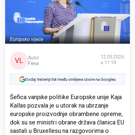
Europsko vijeće
12.05.2026.
Autor
VL
u 11:19
Fena
Dodaj Večernji list među omiljene izvore na Googleu
Šefica vanjske politike Europske unije Kaja
Kallas pozvala je u utorak na ubrzanje
europske proizvodnje obrambene opreme,
dok su se ministri obrane država članica EU
sastali u Bruxellesu na razgovorima o