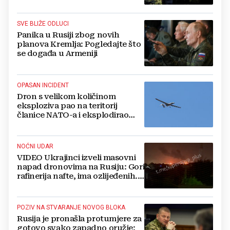
no otkrili su jezivu pozadinu
SVE BLIŽE ODLUCI
Panika u Rusiji zbog novih
planova Kremlja: Pogledajte što
se događa u Armeniji
OPASAN INCIDENT
Dron s velikom količinom
eksploziva pao na teritorij
članice NATO-a i eksplodirao
blizu plinovoda
NOĆNI UDAR
VIDEO Ukrajinci izveli masovni
napad dronovima na Rusiju: Gori
rafinerija nafte, ima ozlijeđenih.
Stižu snimke
POZIV NA STVARANJE NOVOG BLOKA
Rusija je pronašla protumjere za
gotovo svako zapadno oružje: