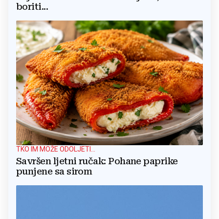
boriti...
TKO IM MOŽE ODOLJETI...
Savršen ljetni ručak: Pohane paprike
punjene sa sirom