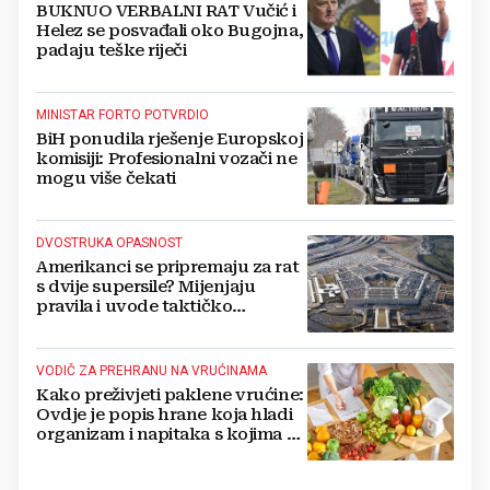
BUKNUO VERBALNI RAT Vučić i
Helez se posvađali oko Bugojna,
padaju teške riječi
MINISTAR FORTO POTVRDIO
BiH ponudila rješenje Europskoj
komisiji: Profesionalni vozači ne
mogu više čekati
DVOSTRUKA OPASNOST
Amerikanci se pripremaju za rat
s dvije supersile? Mijenjaju
pravila i uvode taktičko
nuklearno oružje
VODIČ ZA PREHRANU NA VRUĆINAMA
Kako preživjeti paklene vrućine:
Ovdje je popis hrane koja hladi
organizam i napitaka s kojima si
činite 'medvjeđu uslugu'