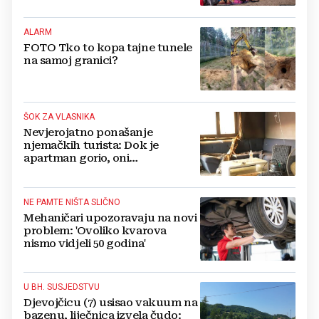
ostajem dan i bježim"
ALARM
FOTO Tko to kopa tajne tunele
na samoj granici?
ŠOK ZA VLASNIKA
Nevjerojatno ponašanje
njemačkih turista: Dok je
apartman gorio, oni
NAZDRAVLJALI
NE PAMTE NIŠTA SLIČNO
Mehaničari upozoravaju na novi
problem: 'Ovoliko kvarova
nismo vidjeli 50 godina'
U BH. SUSJEDSTVU
Djevojčicu (7) usisao vakuum na
bazenu, liječnica izvela čudo: