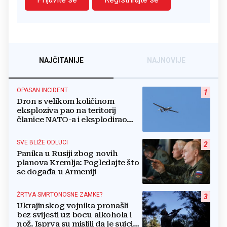
NAJČITANIJE
NAJNOVIJE
OPASAN INCIDENT
1
Dron s velikom količinom
eksploziva pao na teritorij
članice NATO-a i eksplodirao
blizu plinovoda
SVE BLIŽE ODLUCI
2
Panika u Rusiji zbog novih
planova Kremlja: Pogledajte što
se događa u Armeniji
ŽRTVA SMRTONOSNE ZAMKE?
3
Ukrajinskog vojnika pronašli
bez svijesti uz bocu alkohola i
nož. Isprva su mislili da je suicid,