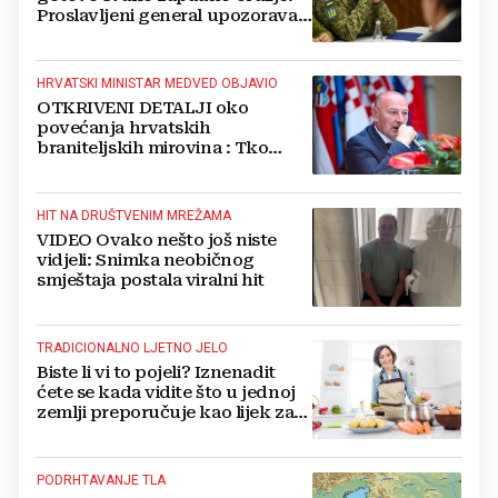
Proslavljeni general upozorava
NATO
HRVATSKI MINISTAR MEDVED OBJAVIO
OTKRIVENI DETALJI oko
povećanja hrvatskih
braniteljskih mirovina : Tko
dobiva, a tko ne
HIT NA DRUŠTVENIM MREŽAMA
VIDEO Ovako nešto još niste
vidjeli: Snimka neobičnog
smještaja postala viralni hit
TRADICIONALNO LJETNO JELO
Biste li vi to pojeli? Iznenadit
ćete se kada vidite što u jednoj
zemlji preporučuje kao lijek za
vrućinu
PODRHTAVANJE TLA