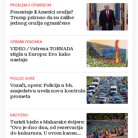
PROBLEM S OPSKRBOM
Ponestaje li Americi oružja?
Trump priznao da su zalihe
jednog oružja ograničene
OPASAN FENOMEN
VIDEO / Vatrena TORNADA
stigla u Europu: Evo kako
nastaju
POGLED GORE
Vozači, oprez: Policija u bh.
susjedstvu uvela novu kontrolu
prometa
KAOTIČNO
Turisti bježe s Makarske rivijere:
"Ovo je dno dna, od rezervacija
do kukuruza. U ovom kaosu