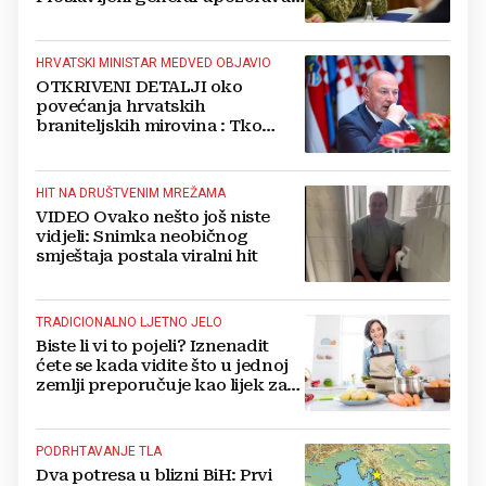
NATO
HRVATSKI MINISTAR MEDVED OBJAVIO
OTKRIVENI DETALJI oko
povećanja hrvatskih
braniteljskih mirovina : Tko
dobiva, a tko ne
HIT NA DRUŠTVENIM MREŽAMA
VIDEO Ovako nešto još niste
vidjeli: Snimka neobičnog
smještaja postala viralni hit
TRADICIONALNO LJETNO JELO
Biste li vi to pojeli? Iznenadit
ćete se kada vidite što u jednoj
zemlji preporučuje kao lijek za
vrućinu
PODRHTAVANJE TLA
Dva potresa u blizni BiH: Prvi