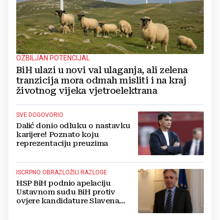
OZBILJAN POTENCIJAL
BiH ulazi u novi val ulaganja, ali zelena
tranzicija mora odmah misliti i na kraj
životnog vijeka vjetroelektrana
SVE DOGOVORIO
Dalić donio odluku o nastavku
karijere! Poznato koju
reprezentaciju preuzima
ISCRPNO OBRAZLOŽILI RAZLOGE
HSP BiH podnio apelaciju
Ustavnom sudu BiH protiv
ovjere kandidature Slavena
Kovačevića