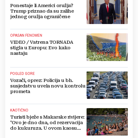
Ponestaje li Americi oružja?
Trump priznao da su zalihe
jednog oružja ograničene
OPASAN FENOMEN
VIDEO / Vatrena TORNADA
stigla u Europu: Evo kako
nastaju
POGLED GORE
Vozači, oprez: Policija u bh.
susjedstvu uvela novu kontrolu
prometa
KAOTIČNO
Turisti bježe s Makarske rivijere:
"Ovo je dno dna, od rezervacija
do kukuruza. U ovom kaosu
ostajem dan i bježim"