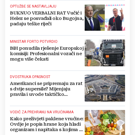
OPTUŽBE SE NASTAVLJAJU
BUKNUO VERBALNI RAT Vučić i
Helez se posvađali oko Bugojna,
padaju teške riječi
MINISTAR FORTO POTVRDIO
BiH ponudila rješenje Europskoj
komisiji: Profesionalni vozači ne
mogu više čekati
DVOSTRUKA OPASNOST
Amerikanci se pripremaju za rat
s dvije supersile? Mijenjaju
pravila i uvode taktičko
nuklearno oružje
VODIČ ZA PREHRANU NA VRUĆINAMA
Kako preživjeti paklene vrućine:
Ovdje je popis hrane koja hladi
organizam i napitaka s kojima si
činite 'medvjeđu uslugu'