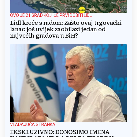
OVO JE 21 GRAD KOJI ĆE PRVI DOBITI LIDL
Lidl kreće s radom: Zašto ovaj trgovački
lanac još uvijek zaobilazi jedan od
najvećih gradova u BiH?
VLADAJUĆA STRANKA
EKSKLUZIVNO: DONOSIMO IMENA