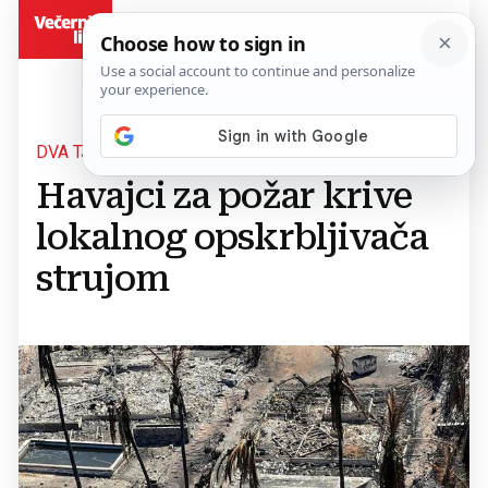
BiH
DVA TJEDNA NAKON SMRTONOSNIH POŽARA
Havajci za požar krive
lokalnog opskrbljivača
strujom