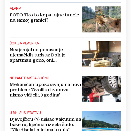
ALARM
FOTO Tko to kopa tajne tunele
na samoj granici?
ŠOK ZA VLASNIKA
Nevjerojatno ponašanje
njemačkih turista: Dok je
apartman gorio, oni
NAZDRAVLJALI
NE PAMTE NIŠTA SLIČNO
Mehaničari upozoravaju na novi
problem: 'Ovoliko kvarova
nismo vidjeli 50 godina'
U BH. SUSJEDSTVU
Djevojčicu (7) usisao vakuum na
bazenu, liječnica izvela čudo:
"Nije disala i nije imala puls"