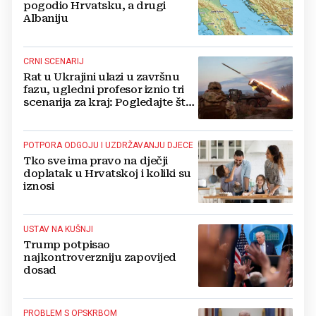
pogodio Hrvatsku, a drugi
Albaniju
CRNI SCENARIJ
Rat u Ukrajini ulazi u završnu
fazu, ugledni profesor iznio tri
scenarija za kraj: Pogledajte što
u tajnosti rade Nijemci
POTPORA ODGOJU I UZDRŽAVANJU DJECE
Tko sve ima pravo na dječji
doplatak u Hrvatskoj i koliki su
iznosi
USTAV NA KUŠNJI
Trump potpisao
najkontroverzniju zapovijed
dosad
PROBLEM S OPSKRBOM