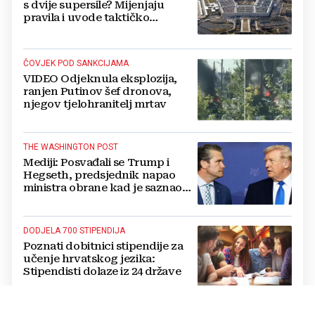
s dvije supersile? Mijenjaju
pravila i uvode taktičko
nuklearno oružje
ČOVJEK POD SANKCIJAMA
VIDEO Odjeknula eksplozija,
ranjen Putinov šef dronova,
njegov tjelohranitelj mrtav
THE WASHINGTON POST
Mediji: Posvađali se Trump i
Hegseth, predsjednik napao
ministra obrane kad je saznao
koliko je raketa na zalihama
DODJELA 700 STIPENDIJA
Poznati dobitnici stipendije za
učenje hrvatskog jezika:
Stipendisti dolaze iz 24 države
CRNE UDOVICE