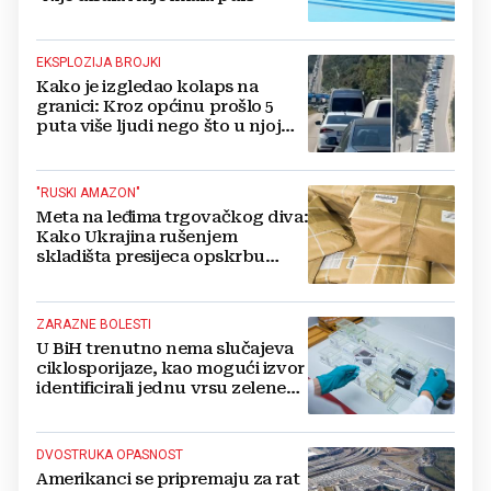
EKSPLOZIJA BROJKI
Kako je izgledao kolaps na
granici: Kroz općinu prošlo 5
puta više ljudi nego što u njoj
živi, čekanja trajala po 15 sati!
"RUSKI AMAZON"
Meta na leđima trgovačkog diva:
Kako Ukrajina rušenjem
skladišta presijeca opskrbu
vojske i ruši financije Kremlja
ZARAZNE BOLESTI
U BiH trenutno nema slučajeva
ciklosporijaze, kao mogući izvor
identificirali jednu vrsu zelene
salate
DVOSTRUKA OPASNOST
Amerikanci se pripremaju za rat