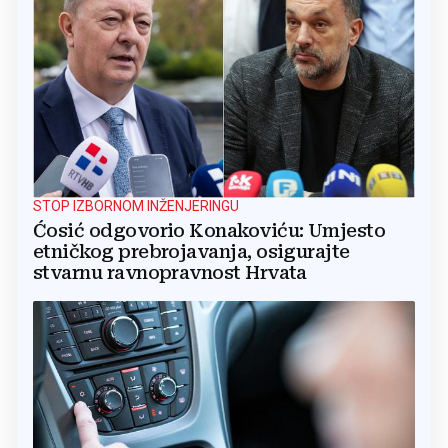
STOP IZBORNOM INŽENJERINGU
Ćosić odgovorio Konakoviću: Umjesto
etničkog prebrojavanja, osigurajte
stvarnu ravnopravnost Hrvata