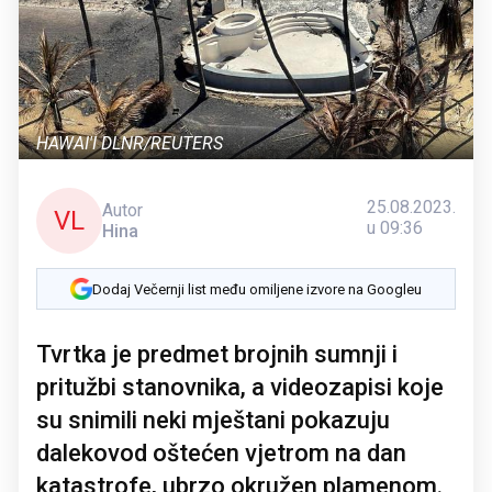
HAWAI'I DLNR/REUTERS
25.08.2023.
Autor
VL
u 09:36
Hina
Dodaj Večernji list među omiljene izvore na Googleu
Tvrtka je predmet brojnih sumnji i
pritužbi stanovnika, a videozapisi koje
su snimili neki mještani pokazuju
dalekovod oštećen vjetrom na dan
katastrofe, ubrzo okružen plamenom.