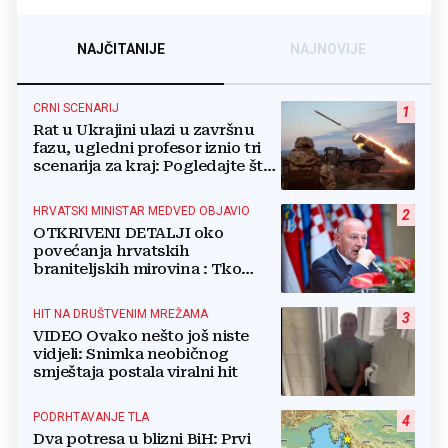
NAJČITANIJE
NAJNOVIJE
CRNI SCENARIJ
1
Rat u Ukrajini ulazi u završnu
fazu, ugledni profesor iznio tri
scenarija za kraj: Pogledajte što
u tajnosti rade Nijemci
HRVATSKI MINISTAR MEDVED OBJAVIO
2
OTKRIVENI DETALJI oko
povećanja hrvatskih
braniteljskih mirovina : Tko
dobiva, a tko ne
HIT NA DRUŠTVENIM MREŽAMA
3
VIDEO Ovako nešto još niste
vidjeli: Snimka neobičnog
smještaja postala viralni hit
PODRHTAVANJE TLA
4
Dva potresa u blizni BiH: Prvi