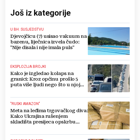
Još iz kategorije
U BH. SUSJEDSTVU
Djevojčicu (7) usisao vakuum na
bazenu, liječnica izvela čudo:
"Nije disala i nije imala puls"
EKSPLOZIJA BROJKI
Kako je izgledao kolaps na
granici: Kroz općinu prošlo 5
puta više ljudi nego što u njoj
živi, čekanja trajala po 15 sati!
"RUSKI AMAZON"
Meta na leđima trgovačkog diva:
Kako Ukrajina rušenjem
skladišta presijeca opskrbu
vojske i ruši financije Kremlja