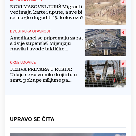
3
NOVI MASOVNI JURIŠ Migranti
već imaju karte i upute, a sve bi
se moglo dogoditi 15. kolovoza?
DVOSTRUKA OPASNOST
4
Amerikanci se pripremaju za rat
s dvije supersile? Mijenjaju
pravila i uvode taktičko
nuklearno oružje
CRNE UDOVICE
5
JEZIVA PREVARA U RUSIJI:
Udaju se za vojnike koji idu u
smrt, pokupe milijune pa
nestanu
UPRAVO SE ČITA