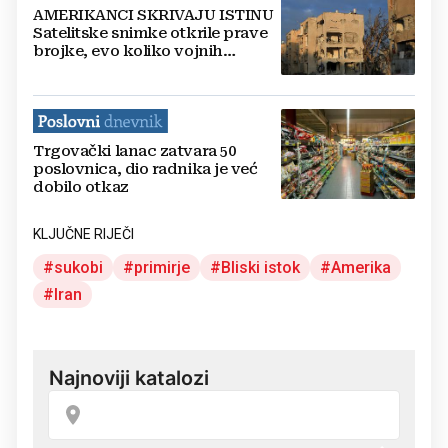
AMERIKANCI SKRIVAJU ISTINU
Satelitske snimke otkrile prave
brojke, evo koliko vojnih
objekata je Iran uništio
Trgovački lanac zatvara 50
poslovnica, dio radnika je već
dobilo otkaz
KLJUČNE RIJEČI
sukobi
primirje
Bliski istok
Amerika
Iran