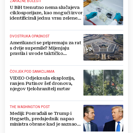
ZARAZNE BOLESTI
U BiH trenutno nema slučajeva
ciklosporijaze, kao mogući izvor
identificirali jednu vrsu zelene
salate
DVOSTRUKA OPASNOST
Amerikanci se pripremaju za rat
s dvije supersile? Mijenjaju
pravila i uvode taktičko
nuklearno oružje
ČOVJEK POD SANKCIJAMA
VIDEO Odjeknula eksplozija,
ranjen Putinov šef dronova,
njegov tjelohranitelj mrtav
THE WASHINGTON POST
Mediji: Posvađali se Trump i
Hegseth, predsjednik napao
ministra obrane kad je saznao
koliko je raketa na zalihama