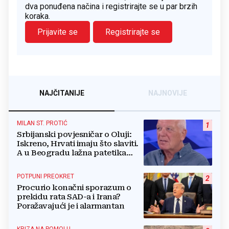
dva ponuđena načina i registrirajte se u par brzih
koraka.
Prijavite se
Registrirajte se
NAJČITANIJE
NAJNOVIJE
MILAN ST. PROTIĆ
1
Srbijanski povjesničar o Oluji:
Iskreno, Hrvati imaju što slaviti.
A u Beogradu lažna patetika
vlasti i krokodilske suze
POTPUNI PREOKRET
2
Procurio konačni sporazum o
prekidu rata SAD-a i Irana?
Poražavajući je i alarmantan
KRIZA NA POMOLU