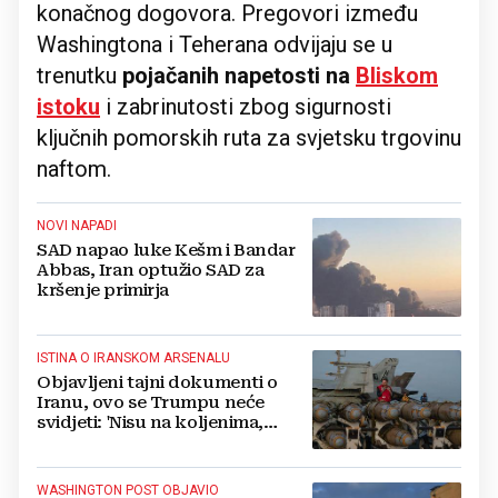
konačnog dogovora. Pregovori između
Washingtona i Teherana odvijaju se u
trenutku
pojačanih napetosti na
Bliskom
istoku
i zabrinutosti zbog sigurnosti
ključnih pomorskih ruta za svjetsku trgovinu
naftom.
NOVI NAPADI
SAD napao luke Kešm i Bandar
Abbas, Iran optužio SAD za
kršenje primirja
ISTINA O IRANSKOM ARSENALU
Objavljeni tajni dokumenti o
Iranu, ovo se Trumpu neće
svidjeti: 'Nisu na koljenima,
mogu još mjesecima'
WASHINGTON POST OBJAVIO