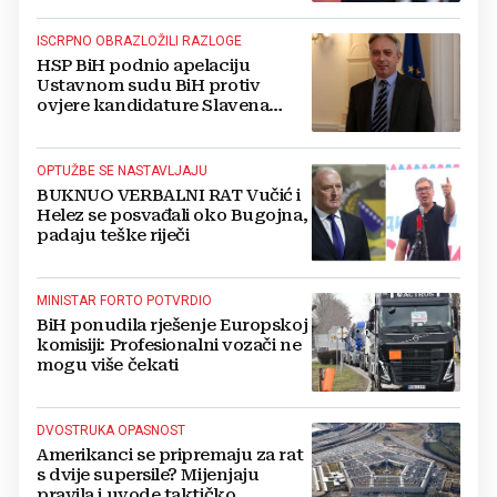
ISCRPNO OBRAZLOŽILI RAZLOGE
HSP BiH podnio apelaciju
Ustavnom sudu BiH protiv
ovjere kandidature Slavena
Kovačevića
OPTUŽBE SE NASTAVLJAJU
BUKNUO VERBALNI RAT Vučić i
Helez se posvađali oko Bugojna,
padaju teške riječi
MINISTAR FORTO POTVRDIO
BiH ponudila rješenje Europskoj
komisiji: Profesionalni vozači ne
mogu više čekati
DVOSTRUKA OPASNOST
Amerikanci se pripremaju za rat
s dvije supersile? Mijenjaju
pravila i uvode taktičko