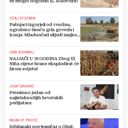
se moglo dogoditi 15. kolovoza?
OČAJ STOČARA
Pašnjaci izgorjeli od vrućina,
ugroženo tisuću grla goveda i
konja: Mladunčad slijedi majke,
ugibaju u mulju
CRNI SCENARIJ
NAJJAČI U 70 GODINA Zbog El
Niña cijene hrane eksplodirat će
širom svijeta!
JOSIP GRGURIĆ
Preminuo jedan od
najistaknutijih hrvatskih
pedijatara
MILAN ST. PROTIĆ
Srbijanski povjesničar o Oluji: