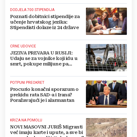
DODJELA 700 STIPENDIJA
Poznati dobitnici stipendije za
učenje hrvatskog jezika:
Stipendisti dolaze iz 24 države
CRNE UDOVICE
JEZIVA PREVARA U RUSIJI:
Udaju se za vojnike koji idu u
smrt, pokupe milijune pa
nestanu
POTPUNI PREOKRET
Procurio konačni sporazum o
prekidu rata SAD-a i Irana?
Poražavajući je i alarmantan
KRIZA NA POMOLU
NOVI MASOVNI JURIŠ Migranti
već imaju karte i upute, a sve bi