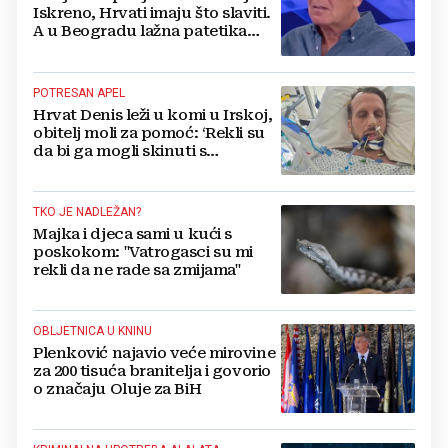
Iskreno, Hrvati imaju što slaviti.
A u Beogradu lažna patetika
vlasti i krokodilske suze
POTRESAN APEL
Hrvat Denis leži u komi u Irskoj,
obitelj moli za pomoć: ‘Rekli su
da bi ga mogli skinuti s
aparata...‘
TKO JE NADLEŽAN?
Majka i djeca sami u kući s
poskokom: "Vatrogasci su mi
rekli da ne rade sa zmijama"
OBLJETNICA U KNINU
Plenković najavio veće mirovine
za 200 tisuća branitelja i govorio
o značaju Oluje za BiH