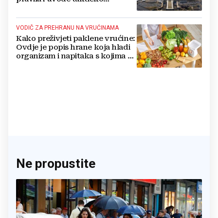
nuklearno oružje
VODIČ ZA PREHRANU NA VRUĆINAMA
Kako preživjeti paklene vrućine:
Ovdje je popis hrane koja hladi
organizam i napitaka s kojima si
činite 'medvjeđu uslugu'
Ne propustite