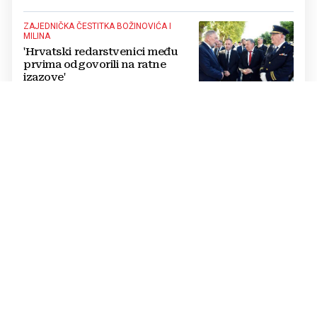
ZAJEDNIČKA ČESTITKA BOŽINOVIĆA I
MILINA
'Hrvatski redarstvenici među
prvima odgovorili na ratne
izazove'
SURADNJA MOSKVE I PJONGJANGA
Obavještajac tvrdi: Sjeverna
Koreja će napasti Ukrajinu.
Raketna jedinica se već
raspoređuje
UOČI IZBORA
Novi neprijatelj Donalda
Trumpa: Eskalirao geopolitički
skandal, odnosi s rastućom
svjetskom silom na rubu
pucanja
CURENJE AMONIJAKA I POŽARI U GRADU
VIDEO Rusi napali Kijev
balističkim projektilima: Ima