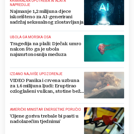
KRIMINALNA UPOTREBA AI ALATA
NAPREDUJE
Najmanje 1,2 milijuna djece
iskorišteno za AI-generirani
sadržaj seksualnog zlostavljanja
UBOLA GA MORSKA OSA
Tragedija na plaži: Dječak umro
nakon što ga je ubola
najsmrtonosnija meduza
IZDANO NAJVIŠE UPOZORENJE
VIDEO Panika i crvena uzbuna
za 1.6 milijuna ljudi: Eruptirao
ozloglašeni vulkan, stotine beže
pred bujicama lave!
AMERIČKI MINISTAR ENERGETIKE PORUČIO
'Cijene goriva trebale bi pasti u
nadolazećim tjednima'