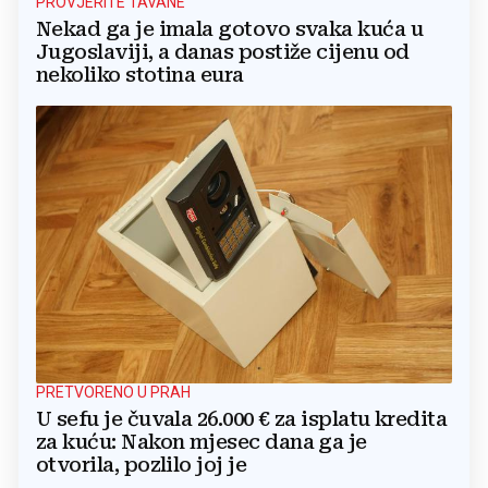
PROVJERITE TAVANE
Nekad ga je imala gotovo svaka kuća u
Jugoslaviji, a danas postiže cijenu od
nekoliko stotina eura
PRETVORENO U PRAH
U sefu je čuvala 26.000 € za isplatu kredita
za kuću: Nakon mjesec dana ga je
otvorila, pozlilo joj je