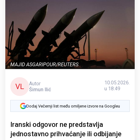
MAJID ASGARIPOUR/REUTERS
10.05.2026.
Autor
VL
u 18:49
Šimun Ilić
Dodaj Večernji list među omiljene izvore na Googleu
Iranski odgovor ne predstavlja
jednostavno prihvaćanje ili odbijanje