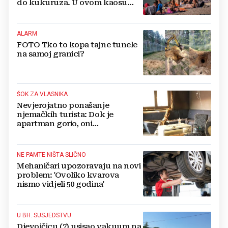
do kukuruza. U ovom kaosu
ostajem dan i bježim"
ALARM
FOTO Tko to kopa tajne tunele
na samoj granici?
ŠOK ZA VLASNIKA
Nevjerojatno ponašanje
njemačkih turista: Dok je
apartman gorio, oni
NAZDRAVLJALI
NE PAMTE NIŠTA SLIČNO
Mehaničari upozoravaju na novi
problem: 'Ovoliko kvarova
nismo vidjeli 50 godina'
U BH. SUSJEDSTVU
Djevojčicu (7) usisao vakuum na