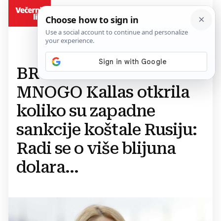
BiH
BROJKE GOVORE
MNOGO Kallas otkrila
koliko su zapadne
sankcije koštale Rusiju:
Radi se o više blijuna
dolara...