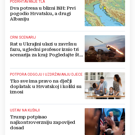
PODRHTAVANJE TLA
Dva potresa u blizni BiH: Prvi
pogodio Hrvatsku, a drugi
Albaniju
CRNI SCENARIJ
Rat u Ukrajini ulazi u završnu
fazu, ugledni profesor iznio tri
scenarija za kraj: Pogledajte što
u tajnosti rade Nijemci
POTPORA ODGOJU I UZDRŽAVANJU DJECE
Tko sve ima pravo na dječji
doplatak u Hrvatskoj i koliki su
iznosi
USTAV NA KUŠNJI
Trump potpisao
najkontroverzniju zapovijed
dosad