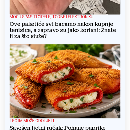
MOGU SPASITI CIPELE, TORBE I ELEKTRONIKU
Ove paketiće svi bacamo nakon kupnje
tenisice, a zapravo su jako korisni: Znate
li za što služe?
TKO IM MOŽE ODOLJETI...
Savršen ljetni ručak: Pohane paprike