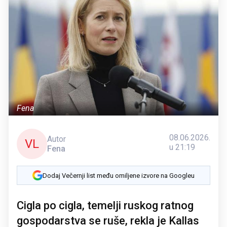
Fena
08.06.2026.
Autor
VL
u 21:19
Fena
Dodaj Večernji list među omiljene izvore na Googleu
Cigla po cigla, temelji ruskog ratnog
gospodarstva se ruše, rekla je Kallas