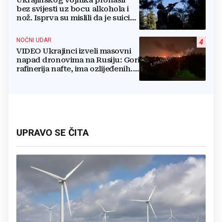
bez svijesti uz bocu alkohola i
nož. Isprva su mislili da je suicid,
no otkrili su jezivu pozadinu
NOĆNI UDAR
4
VIDEO Ukrajinci izveli masovni
napad dronovima na Rusiju: Gori
rafinerija nafte, ima ozlijeđenih.
Stižu snimke
UPRAVO SE ČITA