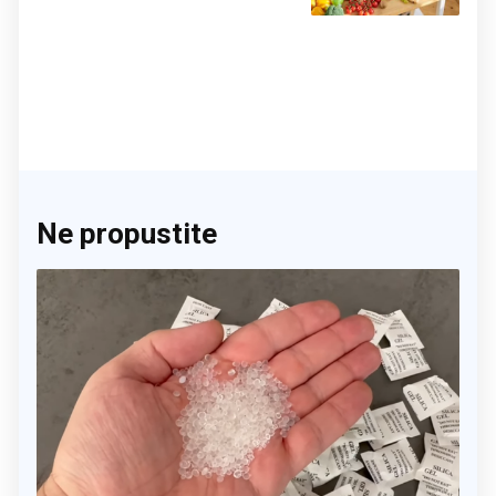
činite 'medvjeđu uslugu'
Ne propustite