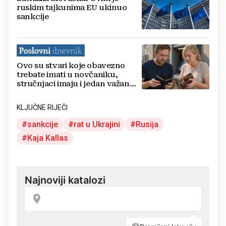
ruskim tajkunima EU ukinuo
sankcije
Ovo su stvari koje obavezno
trebate imati u novčaniku,
stručnjaci imaju i jedan važan
savjet
KLJUČNE RIJEČI
sankcije
rat u Ukrajini
Rusija
Kaja Kallas