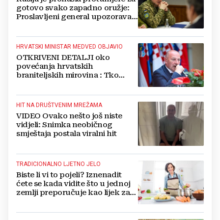
gotovo svako zapadno oružje:
Proslavljeni general upozorava
NATO
HRVATSKI MINISTAR MEDVED OBJAVIO
OTKRIVENI DETALJI oko
povećanja hrvatskih
braniteljskih mirovina : Tko
dobiva, a tko ne
HIT NA DRUŠTVENIM MREŽAMA
VIDEO Ovako nešto još niste
vidjeli: Snimka neobičnog
smještaja postala viralni hit
TRADICIONALNO LJETNO JELO
Biste li vi to pojeli? Iznenadit
ćete se kada vidite što u jednoj
zemlji preporučuje kao lijek za
vrućinu