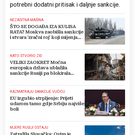
potrebni dodatni pritisak i daljnje sankcije.
NEZASITNA MAŠINA
ŠTO SE DOGAĐA IZA KULISA
RATA? Moskva zaobišla sankcije
i stvara 'zračni roj' koji mijenja
sve!
NATO STVORIO ZID
VELIKI ZAOKRET Moćna
europska država ublažila
sankcije Rusiji pa blokirala
pomoć Ukrajini
RAZMATRAJU SANKCIJE VUČIĆU
EU izgubio strpljenje: Prijeti
udarom tamo gdje Srbiju najviše
boli
MJERE RUSIJI OSTAJU
Zatražila Slovačka: Ovim je