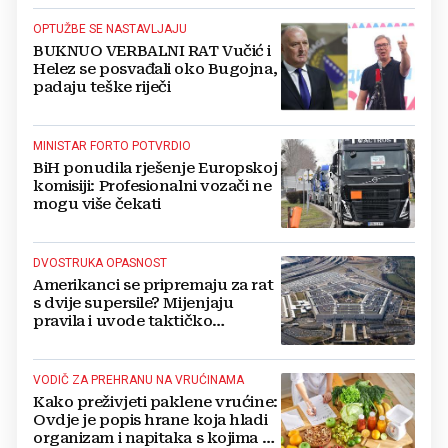
OPTUŽBE SE NASTAVLJAJU
BUKNUO VERBALNI RAT Vučić i
Helez se posvađali oko Bugojna,
padaju teške riječi
MINISTAR FORTO POTVRDIO
BiH ponudila rješenje Europskoj
komisiji: Profesionalni vozači ne
mogu više čekati
DVOSTRUKA OPASNOST
Amerikanci se pripremaju za rat
s dvije supersile? Mijenjaju
pravila i uvode taktičko
nuklearno oružje
VODIČ ZA PREHRANU NA VRUĆINAMA
Kako preživjeti paklene vrućine:
Ovdje je popis hrane koja hladi
organizam i napitaka s kojima si