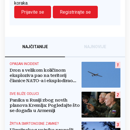
koraka.
Prijavite se
Registrirajte se
NAJČITANIJE
NAJNOVIJE
OPASAN INCIDENT
1
Dron s velikom količinom
eksploziva pao na teritorij
članice NATO-a i eksplodirao
blizu plinovoda
SVE BLIŽE ODLUCI
2
Panika u Rusiji zbog novih
planova Kremlja: Pogledajte što
se događa u Armeniji
ŽRTVA SMRTONOSNE ZAMKE?
3
Ukrajinskog vojnika pronašli