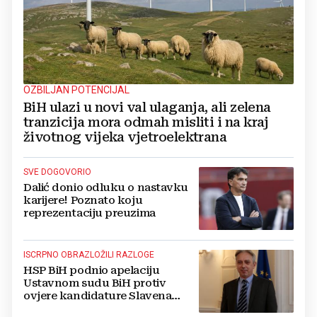
OZBILJAN POTENCIJAL
BiH ulazi u novi val ulaganja, ali zelena
tranzicija mora odmah misliti i na kraj
životnog vijeka vjetroelektrana
SVE DOGOVORIO
Dalić donio odluku o nastavku
karijere! Poznato koju
reprezentaciju preuzima
ISCRPNO OBRAZLOŽILI RAZLOGE
HSP BiH podnio apelaciju
Ustavnom sudu BiH protiv
ovjere kandidature Slavena
Kovačevića