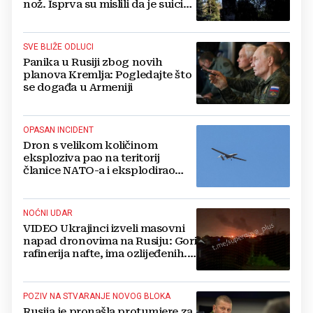
nož. Isprva su mislili da je suicid,
no otkrili su jezivu pozadinu
SVE BLIŽE ODLUCI
Panika u Rusiji zbog novih
planova Kremlja: Pogledajte što
se događa u Armeniji
OPASAN INCIDENT
Dron s velikom količinom
eksploziva pao na teritorij
članice NATO-a i eksplodirao
blizu plinovoda
NOĆNI UDAR
VIDEO Ukrajinci izveli masovni
napad dronovima na Rusiju: Gori
rafinerija nafte, ima ozlijeđenih.
Stižu snimke
POZIV NA STVARANJE NOVOG BLOKA
Rusija je pronašla protumjere za