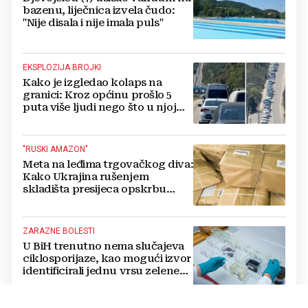
bazenu, liječnica izvela čudo:
"Nije disala i nije imala puls"
EKSPLOZIJA BROJKI
Kako je izgledao kolaps na
granici: Kroz općinu prošlo 5
puta više ljudi nego što u njoj
živi, čekanja trajala po 15 sati!
"RUSKI AMAZON"
Meta na leđima trgovačkog diva:
Kako Ukrajina rušenjem
skladišta presijeca opskrbu
vojske i ruši financije Kremlja
ZARAZNE BOLESTI
U BiH trenutno nema slučajeva
ciklosporijaze, kao mogući izvor
identificirali jednu vrsu zelene
salate