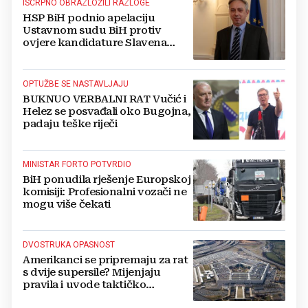
ISCRPNO OBRAZLOŽILI RAZLOGE
HSP BiH podnio apelaciju
Ustavnom sudu BiH protiv
ovjere kandidature Slavena
Kovačevića
OPTUŽBE SE NASTAVLJAJU
BUKNUO VERBALNI RAT Vučić i
Helez se posvađali oko Bugojna,
padaju teške riječi
MINISTAR FORTO POTVRDIO
BiH ponudila rješenje Europskoj
komisiji: Profesionalni vozači ne
mogu više čekati
DVOSTRUKA OPASNOST
Amerikanci se pripremaju za rat
s dvije supersile? Mijenjaju
pravila i uvode taktičko
nuklearno oružje