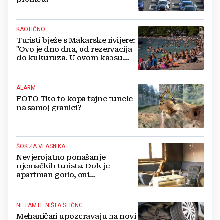
KAOTIČNO
Turisti bježe s Makarske rivijere:
"Ovo je dno dna, od rezervacija
do kukuruza. U ovom kaosu
ostajem dan i bježim"
ALARM
FOTO Tko to kopa tajne tunele
na samoj granici?
ŠOK ZA VLASNIKA
Nevjerojatno ponašanje
njemačkih turista: Dok je
apartman gorio, oni
NAZDRAVLJALI
NE PAMTE NIŠTA SLIČNO
Mehaničari upozoravaju na novi