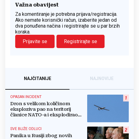
Važna obavijest
Za komentiranje je potrebna prijava/registracija.
Ako nemate korisnički račun, izaberite jedan od
dva ponuđena načina i registrirajte se u par brzih
koraka.
Prijavite se
Registrirajte se
NAJČITANIJE
NAJNOVIJE
OPASAN INCIDENT
1
Dron s velikom količinom
eksploziva pao na teritorij
članice NATO-a i eksplodirao
blizu plinovoda
SVE BLIŽE ODLUCI
2
Panika u Rusiji zbog novih