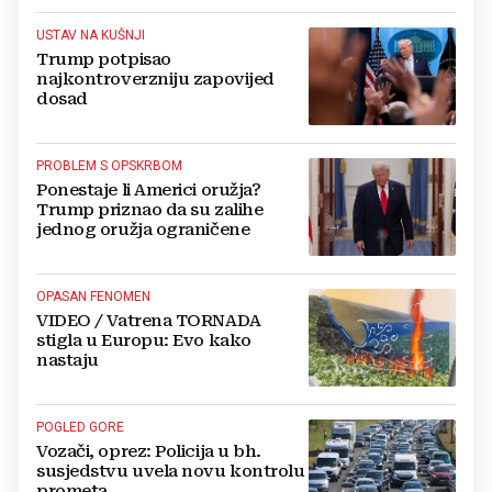
USTAV NA KUŠNJI
Trump potpisao
najkontroverzniju zapovijed
dosad
PROBLEM S OPSKRBOM
Ponestaje li Americi oružja?
Trump priznao da su zalihe
jednog oružja ograničene
OPASAN FENOMEN
VIDEO / Vatrena TORNADA
stigla u Europu: Evo kako
nastaju
POGLED GORE
Vozači, oprez: Policija u bh.
susjedstvu uvela novu kontrolu
prometa