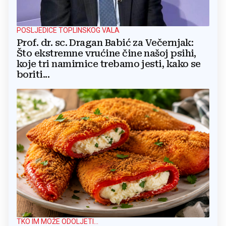
POSLJEDICE TOPLINSKOG VALA
Prof. dr. sc. Dragan Babić za Večernjak:
Što ekstremne vrućine čine našoj psihi,
koje tri namirnice trebamo jesti, kako se
boriti...
TKO IM MOŽE ODOLJETI...