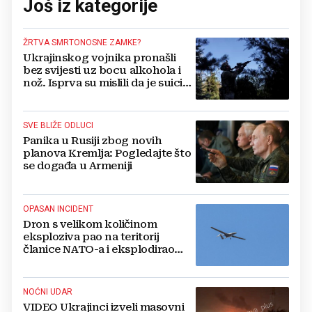
Još iz kategorije
ŽRTVA SMRTONOSNE ZAMKE?
Ukrajinskog vojnika pronašli
bez svijesti uz bocu alkohola i
nož. Isprva su mislili da je suicid,
no otkrili su jezivu pozadinu
SVE BLIŽE ODLUCI
Panika u Rusiji zbog novih
planova Kremlja: Pogledajte što
se događa u Armeniji
OPASAN INCIDENT
Dron s velikom količinom
eksploziva pao na teritorij
članice NATO-a i eksplodirao
blizu plinovoda
NOĆNI UDAR
VIDEO Ukrajinci izveli masovni