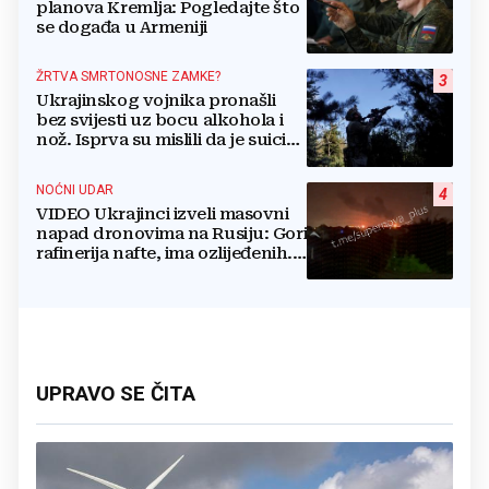
planova Kremlja: Pogledajte što
se događa u Armeniji
ŽRTVA SMRTONOSNE ZAMKE?
3
Ukrajinskog vojnika pronašli
bez svijesti uz bocu alkohola i
nož. Isprva su mislili da je suicid,
no otkrili su jezivu pozadinu
NOĆNI UDAR
4
VIDEO Ukrajinci izveli masovni
napad dronovima na Rusiju: Gori
rafinerija nafte, ima ozlijeđenih.
Stižu snimke
UPRAVO SE ČITA