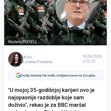
Reuters/PIXSELL
05.06.2026.
Autor
u 22:53
Lorena Posavec
Dodaj Večernji list među omiljene izvore na Googleu
"U mojoj 35-godišnjoj karijeri ovo je
najopasnije razdoblje koje sam
doživio", rekao je za BBC maršal