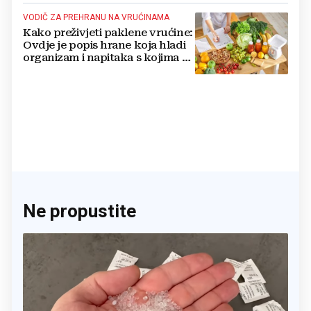
VODIČ ZA PREHRANU NA VRUĆINAMA
Kako preživjeti paklene vrućine:
Ovdje je popis hrane koja hladi
organizam i napitaka s kojima si
činite 'medvjeđu uslugu'
Ne propustite