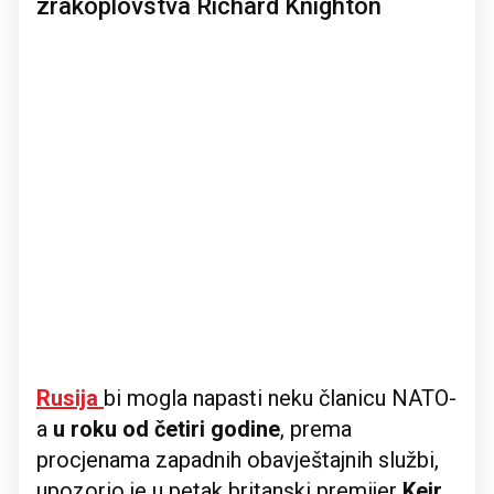
zrakoplovstva Richard Knighton
Rusija
bi mogla napasti neku članicu NATO-
a
u roku od četiri godine
, prema
procjenama zapadnih obavještajnih službi,
upozorio je u petak britanski premijer
Keir