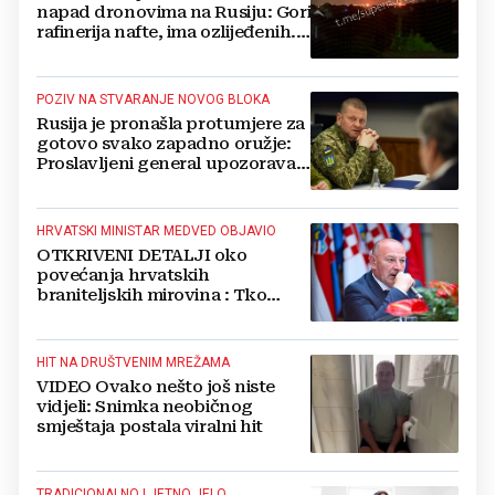
napad dronovima na Rusiju: Gori
rafinerija nafte, ima ozlijeđenih.
Stižu snimke
POZIV NA STVARANJE NOVOG BLOKA
Rusija je pronašla protumjere za
gotovo svako zapadno oružje:
Proslavljeni general upozorava
NATO
HRVATSKI MINISTAR MEDVED OBJAVIO
OTKRIVENI DETALJI oko
povećanja hrvatskih
braniteljskih mirovina : Tko
dobiva, a tko ne
HIT NA DRUŠTVENIM MREŽAMA
VIDEO Ovako nešto još niste
vidjeli: Snimka neobičnog
smještaja postala viralni hit
TRADICIONALNO LJETNO JELO