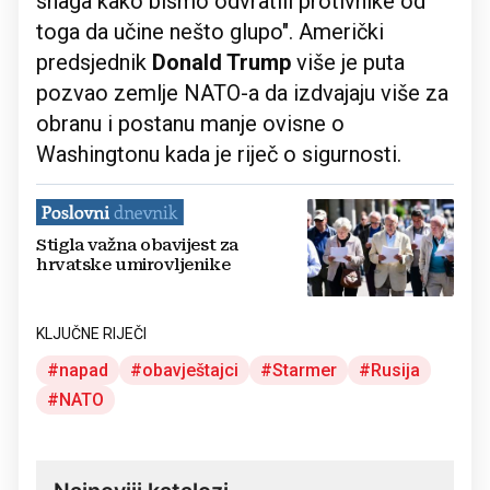
snaga kako bismo odvratili protivnike od
toga da učine nešto glupo". Američki
predsjednik
Donald Trump
više je puta
pozvao zemlje NATO-a da izdvajaju više za
obranu i postanu manje ovisne o
Washingtonu kada je riječ o sigurnosti.
Stigla važna obavijest za
hrvatske umirovljenike
KLJUČNE RIJEČI
napad
obavještajci
Starmer
Rusija
NATO