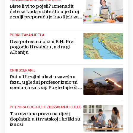
Biste li vi to pojeli? Iznenadit
ćete se kada vidite što u jednoj
zemlji preporučuje kao lijek za
vrućinu
PODRHTAVANJE TLA
Dva potresa u blizni BiH: Prvi
pogodio Hrvatsku, a drugi
Albaniju
CRNI SCENARIJ
Rat u Ukrajini ulazi u završnu
fazu, ugledni profesor iznio tri
scenarija za kraj: Pogledajte što
u tajnosti rade Nijemci
POTPORA ODGOJU I UZDRŽAVANJU DJECE
Tko sve ima pravo na dječji
doplatak u Hrvatskoj i koliki su
iznosi