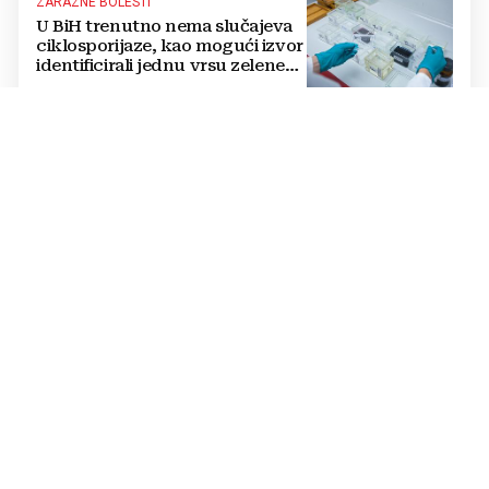
ZARAZNE BOLESTI
U BiH trenutno nema slučajeva
ciklosporijaze, kao mogući izvor
identificirali jednu vrsu zelene
salate
DVOSTRUKA OPASNOST
Amerikanci se pripremaju za rat
s dvije supersile? Mijenjaju
pravila i uvode taktičko
nuklearno oružje
ČOVJEK POD SANKCIJAMA
VIDEO Odjeknula eksplozija,
ranjen Putinov šef dronova,
njegov tjelohranitelj mrtav
THE WASHINGTON POST
Mediji: Posvađali se Trump i
Hegseth, predsjednik napao
ministra obrane kad je saznao
koliko je raketa na zalihama