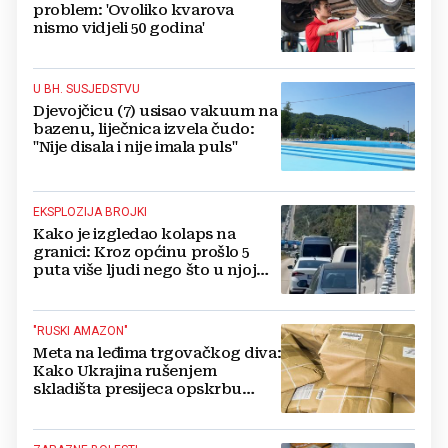
problem: 'Ovoliko kvarova
nismo vidjeli 50 godina'
U BH. SUSJEDSTVU
Djevojčicu (7) usisao vakuum na
bazenu, liječnica izvela čudo:
"Nije disala i nije imala puls"
EKSPLOZIJA BROJKI
Kako je izgledao kolaps na
granici: Kroz općinu prošlo 5
puta više ljudi nego što u njoj
živi, čekanja trajala po 15 sati!
"RUSKI AMAZON"
Meta na leđima trgovačkog diva:
Kako Ukrajina rušenjem
skladišta presijeca opskrbu
vojske i ruši financije Kremlja