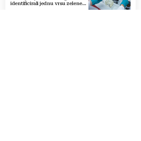
identificirali jednu vrsu zelene
salate
DVOSTRUKA OPASNOST
Amerikanci se pripremaju za rat
s dvije supersile? Mijenjaju
pravila i uvode taktičko
nuklearno oružje
ČOVJEK POD SANKCIJAMA
VIDEO Odjeknula eksplozija,
ranjen Putinov šef dronova,
njegov tjelohranitelj mrtav
THE WASHINGTON POST
Mediji: Posvađali se Trump i
Hegseth, predsjednik napao
ministra obrane kad je saznao
koliko je raketa na zalihama
DODJELA 700 STIPENDIJA