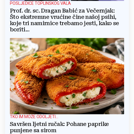
POSLJEDICE TOPLINSKOG VALA
Prof. dr. sc. Dragan Babić za Večernjak:
Što ekstremne vrućine čine našoj psihi,
koje tri namirnice trebamo jesti, kako se
boriti...
TKO IM MOŽE ODOLJETI...
Savršen ljetni ručak: Pohane paprike
punjene sa sirom