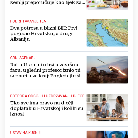
zemlji preporučuje kao lijek za
vrućinu
PODRHTAVANJE TLA
Dva potresa u blizni BiH: Prvi
pogodio Hrvatsku, a drugi
Albaniju
CRNI SCENARIJ
Rat u Ukrajini ulazi u završnu
fazu, ugledni profesor iznio tri
scenarija za kraj: Pogledajte što
u tajnosti rade Nijemci
POTPORA ODGOJU I UZDRŽAVANJU DJECE
Tko sve ima pravo na dječji
doplatak u Hrvatskoj i koliki su
iznosi
USTAV NA KUŠNJI