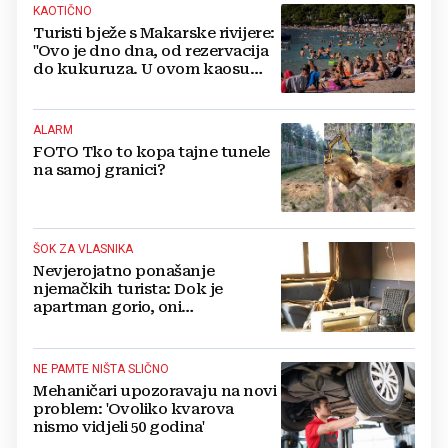
KAOTIČNO
Turisti bježe s Makarske rivijere:
"Ovo je dno dna, od rezervacija
do kukuruza. U ovom kaosu
ostajem dan i bježim"
ALARM
FOTO Tko to kopa tajne tunele
na samoj granici?
ŠOK ZA VLASNIKA
Nevjerojatno ponašanje
njemačkih turista: Dok je
apartman gorio, oni
NAZDRAVLJALI
NE PAMTE NIŠTA SLIČNO
Mehaničari upozoravaju na novi
problem: 'Ovoliko kvarova
nismo vidjeli 50 godina'