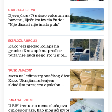
U BH. SUSJEDSTVU
Djevojčicu (7) usisao vakuum na
bazenu, liječnica izvela čudo:
"Nije disala i nije imala puls"
EKSPLOZIJA BROJKI
Kako je izgledao kolaps na
granici: Kroz općinu prošlo 5
puta više ljudi nego što u njoj
živi, čekanja trajala po 15 sati!
"RUSKI AMAZON"
Meta na leđima trgovačkog diva:
Kako Ukrajina rušenjem
skladišta presijeca opskrbu
vojske i ruši financije Kremlja
ZARAZNE BOLESTI
U BiH trenutno nema slučajeva
ciklosporijaze, kao mogući izvor