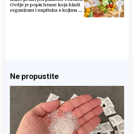
Ovdje je popis hrane koja hladi
organizam i napitaka s kojima si
činite 'medvjeđu uslugu'
Ne propustite