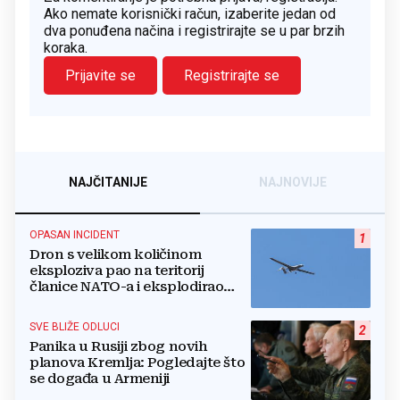
Ako nemate korisnički račun, izaberite jedan od
dva ponuđena načina i registrirajte se u par brzih
koraka.
Prijavite se
Registrirajte se
NAJČITANIJE
NAJNOVIJE
OPASAN INCIDENT
1
Dron s velikom količinom
eksploziva pao na teritorij
članice NATO-a i eksplodirao
blizu plinovoda
SVE BLIŽE ODLUCI
2
Panika u Rusiji zbog novih
planova Kremlja: Pogledajte što
se događa u Armeniji