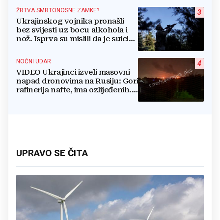
ŽRTVA SMRTONOSNE ZAMKE?
3
Ukrajinskog vojnika pronašli
bez svijesti uz bocu alkohola i
nož. Isprva su mislili da je suicid,
no otkrili su jezivu pozadinu
NOĆNI UDAR
4
VIDEO Ukrajinci izveli masovni
napad dronovima na Rusiju: Gori
rafinerija nafte, ima ozlijeđenih.
Stižu snimke
UPRAVO SE ČITA