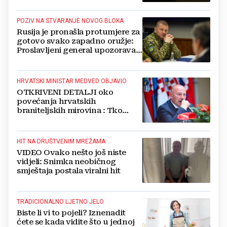
POZIV NA STVARANJE NOVOG BLOKA
Rusija je pronašla protumjere za
gotovo svako zapadno oružje:
Proslavljeni general upozorava
NATO
HRVATSKI MINISTAR MEDVED OBJAVIO
OTKRIVENI DETALJI oko
povećanja hrvatskih
braniteljskih mirovina : Tko
dobiva, a tko ne
HIT NA DRUŠTVENIM MREŽAMA
VIDEO Ovako nešto još niste
vidjeli: Snimka neobičnog
smještaja postala viralni hit
TRADICIONALNO LJETNO JELO
Biste li vi to pojeli? Iznenadit
ćete se kada vidite što u jednoj