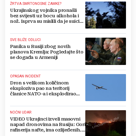
ŽRTVA SMRTONOSNE ZAMKE?
Ukrajinskog vojnika pronašli
bez svijesti uz bocu alkohola i
nož. Isprva su mislili da je suicid,
no otkrili su jezivu pozadinu
SVE BLIŽE ODLUCI
Panika u Rusiji zbog novih
planova Kremlja: Pogledajte što
se događa u Armeniji
OPASAN INCIDENT
Dron s velikom količinom
eksploziva pao na teritorij
članice NATO-a i eksplodirao
blizu plinovoda
NOĆNI UDAR
VIDEO Ukrajinci izveli masovni
napad dronovima na Rusiju: Gori
rafinerija nafte, ima ozlijeđenih.
Stižu snimke