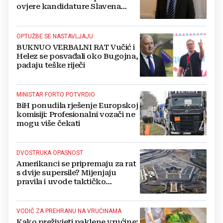
ovjere kandidature Slavena
Kovačevića
OPTUŽBE SE NASTAVLJAJU
BUKNUO VERBALNI RAT Vučić i
Helez se posvađali oko Bugojna,
padaju teške riječi
MINISTAR FORTO POTVRDIO
BiH ponudila rješenje Europskoj
komisiji: Profesionalni vozači ne
mogu više čekati
DVOSTRUKA OPASNOST
Amerikanci se pripremaju za rat
s dvije supersile? Mijenjaju
pravila i uvode taktičko
nuklearno oružje
VODIČ ZA PREHRANU NA VRUĆINAMA
Kako preživjeti paklene vrućine: