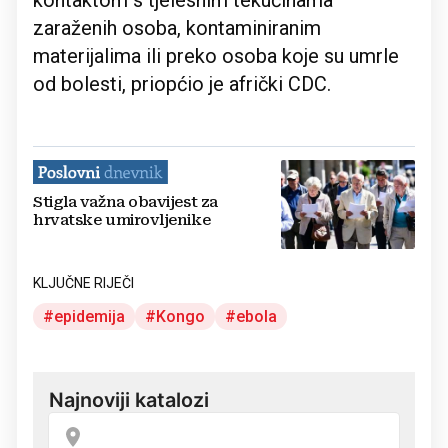
kontaktom s tjelesnim tekućinama
zaraženih osoba, kontaminiranim
materijalima ili preko osoba koje su umrle
od bolesti, priopćio je afrički CDC.
Stigla važna obavijest za
hrvatske umirovljenike
KLJUČNE RIJEČI
epidemija
Kongo
ebola