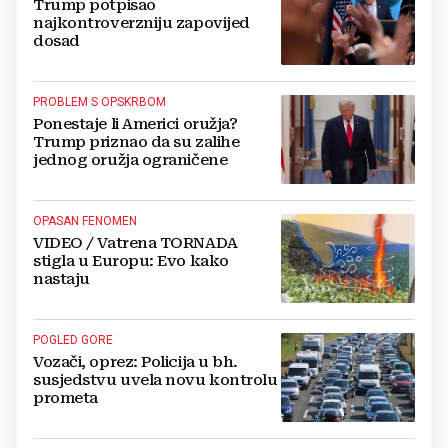
Trump potpisao
najkontroverzniju zapovijed
dosad
PROBLEM S OPSKRBOM
Ponestaje li Americi oružja?
Trump priznao da su zalihe
jednog oružja ograničene
OPASAN FENOMEN
VIDEO / Vatrena TORNADA
stigla u Europu: Evo kako
nastaju
POGLED GORE
Vozači, oprez: Policija u bh.
susjedstvu uvela novu kontrolu
prometa