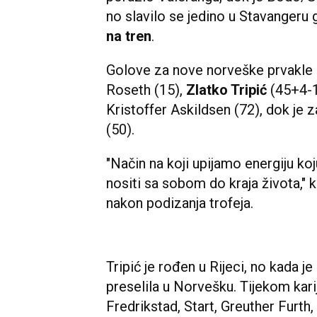
no slavilo se jedino u Stavangeru 
na tren
.
Golove za nove norveške prvakle z
Roseth (15),
Zlatko Tripić
(45+4-1
Kristoffer Askildsen (72), dok je z
(50).
"Način na koji upijamo energiju koj
nositi sa sobom do kraja života," 
nakon podizanja trofeja.
Tripić je rođen u Rijeci, no kada j
preselila u Norvešku. Tijekom kari
Fredrikstad, Start, Greuther Furth,