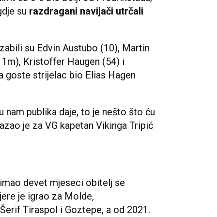
gdje su
razdragani navijači utrčali
abili su Edvin Austubo (10), Martin
1m), Kristoffer Haugen (54) i
a goste strijelac bio Elias Hagen
u nam publika daje, to je nešto što ću
kazao je za VG kapetan Vikinga Tripić
e imao devet mjeseci obitelj se
jere je igrao za Molde,
 Šerif Tiraspol i Goztepe, a od 2021.