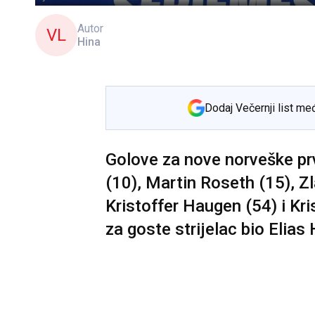
Autor
VL
Hina
Dodaj Večernji list me
Golove za nove norveške prv
(10), Martin Roseth (15), Z
Kristoffer Haugen (54) i Kri
za goste strijelac bio Elias