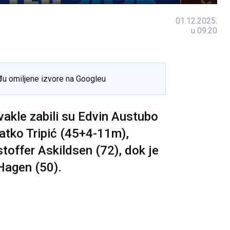
01.12.2025.
u 09:20
đu omiljene izvore na Googleu
akle zabili su Edvin Austubo
latko Tripić (45+4-11m),
stoffer Askildsen (72), dok je
 Hagen (50).