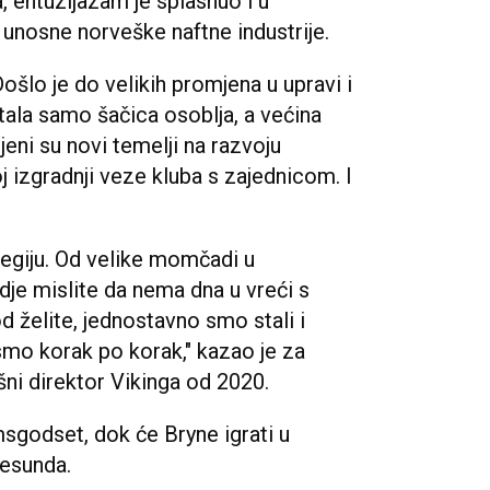
, entuzijazam je splasnuo i u
 unosne norveške naftne industrije.
ošlo je do velikih promjena u upravi i
stala samo šačica osoblja, a većina
jeni su novi temelji na razvoju
j izgradnji veze kluba s zajednicom. I
ategiju. Od velike momčadi u
dje mislite da nema dna u vreći s
 želite, jednostavno smo stali i
i smo korak po korak," kazao je za
šni direktor Vikinga od 2020.
msgodset, dok će Bryne igrati u
lesunda.