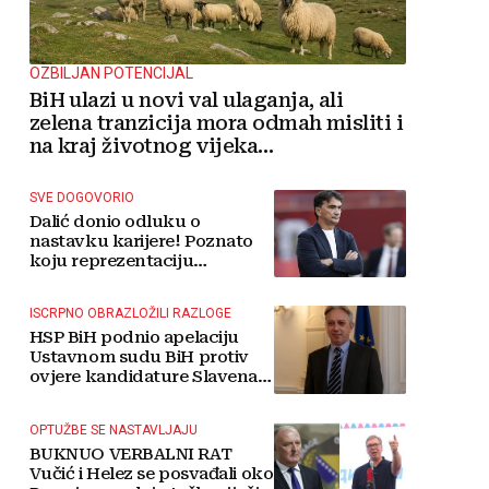
OZBILJAN POTENCIJAL
BiH ulazi u novi val ulaganja, ali
zelena tranzicija mora odmah misliti i
na kraj životnog vijeka
vjetroelektrana
SVE DOGOVORIO
Dalić donio odluku o
nastavku karijere! Poznato
koju reprezentaciju
preuzima
ISCRPNO OBRAZLOŽILI RAZLOGE
HSP BiH podnio apelaciju
Ustavnom sudu BiH protiv
ovjere kandidature Slavena
Kovačevića
OPTUŽBE SE NASTAVLJAJU
BUKNUO VERBALNI RAT
Vučić i Helez se posvađali oko