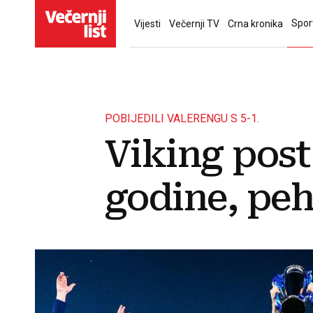
Spor
Vijesti
Večernji TV
Crna kronika
POBIJEDILI VALERENGU S 5-1.
Viking post
godine, peh