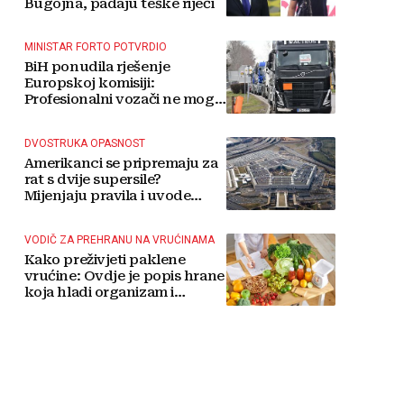
Bugojna, padaju teške riječi
MINISTAR FORTO POTVRDIO
BiH ponudila rješenje
Europskoj komisiji:
Profesionalni vozači ne mogu
više čekati
DVOSTRUKA OPASNOST
Amerikanci se pripremaju za
rat s dvije supersile?
Mijenjaju pravila i uvode
taktičko nuklearno oružje
VODIČ ZA PREHRANU NA VRUĆINAMA
Kako preživjeti paklene
vrućine: Ovdje je popis hrane
koja hladi organizam i
napitaka s kojima si činite
'medvjeđu uslugu'