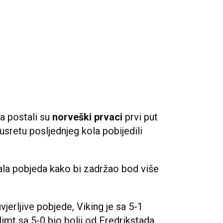
a postali su
norveški prvaci
prvi put
usretu posljednjeg kola pobijedili
bala pobjeda kako bi zadržao bod više
jerljive pobjede, Viking je sa 5-1
mt sa 5-0 bio bolji od Fredrikstada,