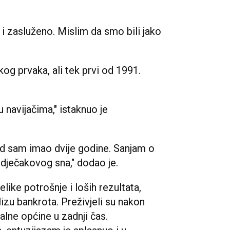
 i zasluženo. Mislim da smo bili jako
kog prvaka, ali tek prvi od 1991.
 navijačima," istaknuo je
ad sam imao dvije godine. Sanjam o
dječakovog sna," dodao je.
like potrošnje i loših rezultata,
 blizu bankrota. Preživjeli su nakon
kalne općine u zadnji čas.