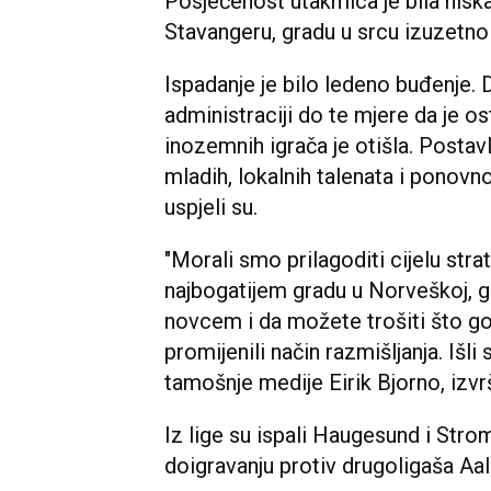
Posjećenost utakmica je bila niska
Stavangeru, gradu u srcu izuzetno
Ispadanje je bilo ledeno buđenje. D
administraciji do te mjere da je o
inozemnih igrača je otišla. Postavl
mladih, lokalnih talenata i ponovno
uspjeli su.
"Morali smo prilagoditi cijelu str
najbogatijem gradu u Norveškoj, g
novcem i da možete trošiti što god
promijenili način razmišljanja. Išl
tamošnje medije Eirik Bjorno, izvr
Iz lige su ispali Haugesund i Stro
doigravanju protiv drugoligaša Aa