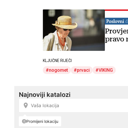
Provje
pravo 
KLJUČNE RIJEČI
nogomet
prvaci
VIKING