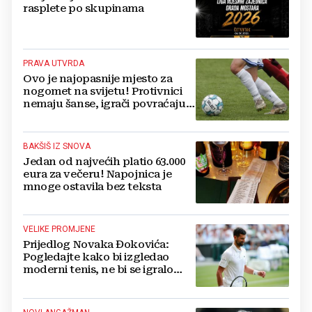
rasplete po skupinama
PRAVA UTVRDA
Ovo je najopasnije mjesto za
nogomet na svijetu! Protivnici
nemaju šanse, igrači povraćaju,
bore za zrak...
BAKŠIŠ IZ SNOVA
Jedan od najvećih platio 63.000
eura za večeru! Napojnica je
mnoge ostavila bez teksta
VELIKE PROMJENE
Prijedlog Novaka Đokovića:
Pogledajte kako bi izgledao
moderni tenis, ne bi se igralo
dulje od dva sata