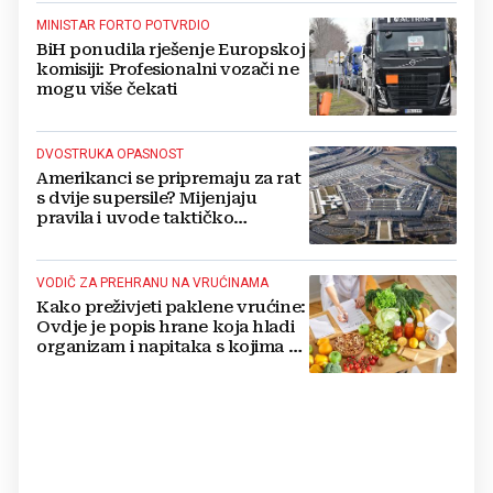
MINISTAR FORTO POTVRDIO
BiH ponudila rješenje Europskoj
komisiji: Profesionalni vozači ne
mogu više čekati
DVOSTRUKA OPASNOST
Amerikanci se pripremaju za rat
s dvije supersile? Mijenjaju
pravila i uvode taktičko
nuklearno oružje
VODIČ ZA PREHRANU NA VRUĆINAMA
Kako preživjeti paklene vrućine:
Ovdje je popis hrane koja hladi
organizam i napitaka s kojima si
činite 'medvjeđu uslugu'