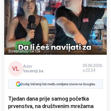
Screenshot/TikTok
05.06.2026.
Autor
VL
u 22:24
Vecernji.ba
Dodaj Večernji list među omiljene izvore na Googleu
Tjedan dana prije samog početka
prvenstva, na društvenim mrežama