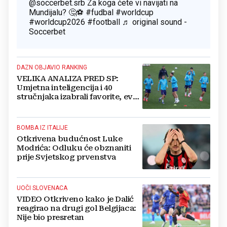
@soccerbet.srb
Za koga ćete vi navijati na
Mundijalu? 🤔⚽️
#fudbal
#worldcup
#worldcup2026
#football
♬ original sound -
Soccerbet
DAZN OBJAVIO RANKING
VELIKA ANALIZA PRED SP:
Umjetna inteligencija i 40
stručnjaka izabrali favorite, evo
gdje je Hrvatska
BOMBA IZ ITALIJE
Otkrivena budućnost Luke
Modrića: Odluku će obznaniti
prije Svjetskog prvenstva
UOČI SLOVENACA
VIDEO Otkriveno kako je Dalić
reagirao na drugi gol Belgijaca:
Nije bio presretan