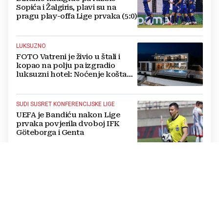
Sopića i Žalgiris, plavi su na
pragu play-offa Lige prvaka (5:0)
LUKSUZNO
FOTO Vatreni je živio u štali i
kopao na polju pa izgradio
luksuzni hotel: Noćenje košta
1200 eura
SUDI SUSRET KONFERENCIJSKE LIGE
UEFA je Bandiću nakon Lige
prvaka povjerila dvoboj IFK
Göteborga i Genta
IZVANREDAN PODVIG
Poljski plivač prvi preplivao
Baltičko more od Švedske do
Poljske: Proveo više od dva dana
u vodi