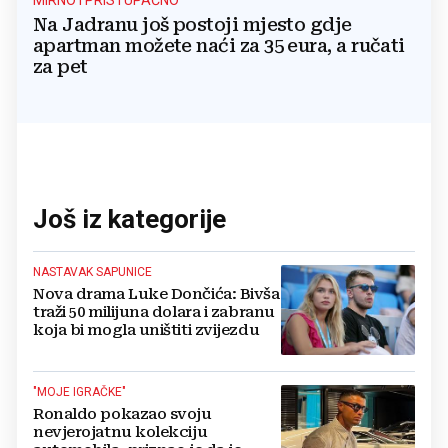
MIRNO I PRISTUPAČNO
Na Jadranu još postoji mjesto gdje
apartman možete naći za 35 eura, a ručati
za pet
Još iz kategorije
NASTAVAK SAPUNICE
Nova drama Luke Dončića: Bivša
traži 50 milijuna dolara i zabranu
koja bi mogla uništiti zvijezdu
"MOJE IGRAČKE"
Ronaldo pokazao svoju
nevjerojatnu kolekciju