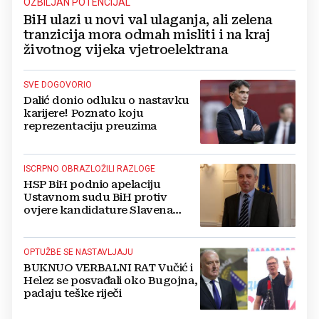
OZBILJAN POTENCIJAL
BiH ulazi u novi val ulaganja, ali zelena
tranzicija mora odmah misliti i na kraj
životnog vijeka vjetroelektrana
SVE DOGOVORIO
Dalić donio odluku o nastavku
karijere! Poznato koju
reprezentaciju preuzima
ISCRPNO OBRAZLOŽILI RAZLOGE
HSP BiH podnio apelaciju
Ustavnom sudu BiH protiv
ovjere kandidature Slavena
Kovačevića
OPTUŽBE SE NASTAVLJAJU
BUKNUO VERBALNI RAT Vučić i
Helez se posvađali oko Bugojna,
padaju teške riječi