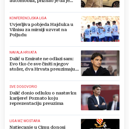
automobila, priznao je da je
prestao brojiti koliko ih ima!
KONFERENCIJSKA LIGA
Uvjerljiva pobjeda Hajduka u
Vilnisu za mirniji uzvrat na
Poljudu
NAVALA HRVATA
Dalić u Emirate ne odlazi sam:
Evo tko će sve činiti njegov
stožer, dva Hrvata preuzimaju
druge ključne funkcije
SVE DOGOVORIO
Dalić donio odluku o nastavku
karijere! Poznato koju
reprezentaciju preuzima
LIGA MZ MOSTARA
Natjecanje u Cimu donosi