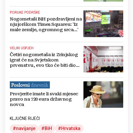
PORUKE PODRŠKE
Nogometaši BiH pozdravljeni na
njujorškom Times Squareu: 'Iz
male zemlje, ogromnog srca...'
VELIKI USPJEH
Četiri nogometaša iz Zrinjskog
igrat će na Svjetskom
prvenstvu, evo tko će biti dio
svjetske elite
Provjerite imate li svaki mjesec
pravo na 720 eura državnog
novca
KLJUČNE RIJEČI
navijanje
BiH
Hrvatska