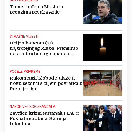
NOVI ANGAŽMAN
Trener rođen u Mostaru
preuzima prvaka Azije
STRAŠNE VIJESTI
Ubijen kapetan (27)
najtrofejnijeg kluba: Preminuo
nakon brutalnog napada u
blizini svoje kuće
POČELE PRIPREME
Rukometaši 'Slobode' ulaze u
novu sezonu s ciljem povratka u
Premijer ligu
NAKON VELIKOG SKANDALA
Završen krizni sastanak FIFA-e:
Poznata sudbina Giannija
Infantina