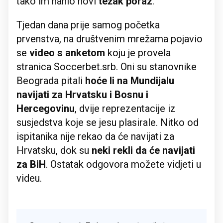
tako im nanio novi
težak poraz
.
Tjedan dana prije samog početka
prvenstva, na društvenim mrežama pojavio
se
video s anketom
koju je provela
stranica Soccerbet.srb. Oni su stanovnike
Beograda pitali
hoće li na Mundijalu
navijati za Hrvatsku i Bosnu i
Hercegovinu
, dvije reprezentacije iz
susjedstva koje se jesu plasirale. Nitko od
ispitanika nije rekao da će navijati za
Hrvatsku, dok su
neki rekli da će navijati
za BiH
. Ostatak odgovora možete vidjeti u
videu.