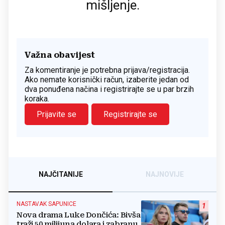
mišljenje.
Važna obavijest
Za komentiranje je potrebna prijava/registracija.
Ako nemate korisnički račun, izaberite jedan od
dva ponuđena načina i registrirajte se u par brzih
koraka.
Prijavite se
Registrirajte se
NAJČITANIJE
NAJNOVIJE
NASTAVAK SAPUNICE
1
Nova drama Luke Dončića: Bivša
traži 50 milijuna dolara i zabranu