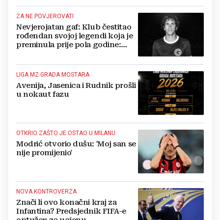
ZA NE POVJEROVATI
Nevjerojatan gaf: Klub čestitao
rođendan svojoj legendi koja je
preminula prije pola godine:
'Neka ovaj novi ciklus...'
LIGA MZ GRADA MOSTARA
Avenija, Jasenica i Rudnik prošli
u nokaut fazu
OTKRIO ZAŠTO JE OSTAO U MILANU
Modrić otvorio dušu: 'Moj san se
nije promijenio'
NOVA KONTROVERZA
Znači li ovo konačni kraj za
Infantina? Predsjednik FIFA-e