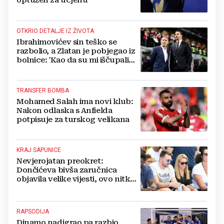
optužen za ucjenu
OTKRIO DETALJE IZ ŽIVOTA
Ibrahimovićev sin teško se
razbolio, a Zlatan je pobjegao iz
bolnice: 'Kao da su mi iščupali
srce'
TRANSFER BOMBA
Mohamed Salah ima novi klub:
Nakon odlaska s Anfielda
potpisuje za turskog velikana
KRAJ SAPUNICE
Nevjerojatan preokret:
Dončićeva bivša zaručnica
objavila velike vijesti, ovo nitko
nije očekivao!
RAPSODIJA
Dinamo nadigrao pa razbio