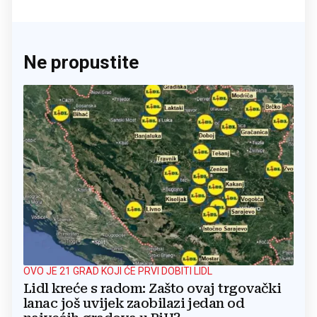
Ne propustite
OVO JE 21 GRAD KOJI ĆE PRVI DOBITI LIDL
Lidl kreće s radom: Zašto ovaj trgovački
lanac još uvijek zaobilazi jedan od