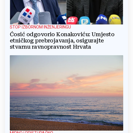
STOP IZBORNOM INŽENJERINGU
Ćosić odgovorio Konakoviću: Umjesto
etničkog prebrojavanja, osigurajte
stvarnu ravnopravnost Hrvata