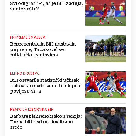
Svi odigrali 1-1, ali je BiH zadnja,
znate zašto?
PRIPREME ZMAJEVA
Reprezentacija BiH nastavila
pripreme, Tabaković se
priključio treninzima
ELITNO DRUŠTVO
BiH ostvarila statistički učinak
kakav su imale samo tri ekipe u
povijesti SP-a
REAKCIJA IZBORNIKA BIH
Barbarez iskreno nakon remija:
Treba biti realan - imali smo
sreće