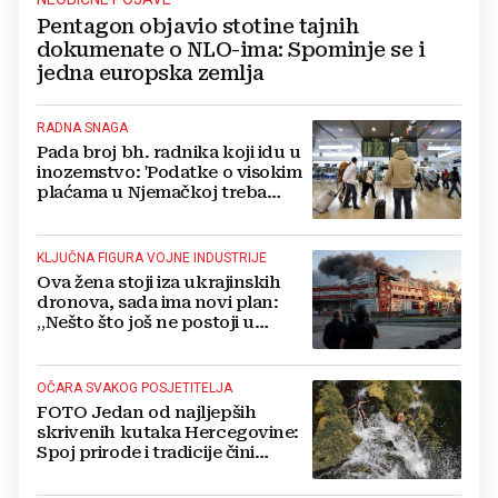
Pentagon objavio stotine tajnih
dokumenate o NLO-ima: Spominje se i
jedna europska zemlja
RADNA SNAGA
Pada broj bh. radnika koji idu u
inozemstvo: 'Podatke o visokim
plaćama u Njemačkoj treba
gledati s rezervom'
KLJUČNA FIGURA VOJNE INDUSTRIJE
Ova žena stoji iza ukrajinskih
dronova, sada ima novi plan:
„Nešto što još ne postoji u
svijetu“
OČARA SVAKOG POSJETITELJA
FOTO Jedan od najljepših
skrivenih kutaka Hercegovine:
Spoj prirode i tradicije čini
Koćušu jedinstvenom
destinacijom