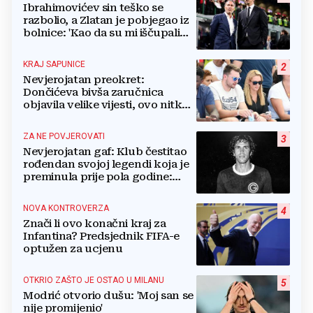
Ibrahimovićev sin teško se
razbolio, a Zlatan je pobjegao iz
bolnice: 'Kao da su mi iščupali
srce'
KRAJ SAPUNICE
2
Nevjerojatan preokret:
Dončićeva bivša zaručnica
objavila velike vijesti, ovo nitko
nije očekivao!
ZA NE POVJEROVATI
3
Nevjerojatan gaf: Klub čestitao
rođendan svojoj legendi koja je
preminula prije pola godine:
'Neka ovaj novi ciklus...'
NOVA KONTROVERZA
4
Znači li ovo konačni kraj za
Infantina? Predsjednik FIFA-e
optužen za ucjenu
OTKRIO ZAŠTO JE OSTAO U MILANU
5
Modrić otvorio dušu: 'Moj san se
nije promijenio'