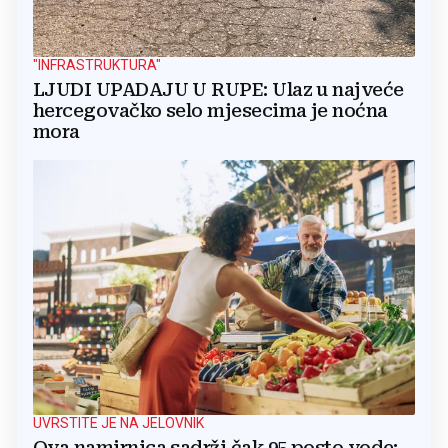
"INFRASTRUKTURA"
LJUDI UPADAJU U RUPE: Ulaz u najveće
hercegovačko selo mjesecima je noćna
mora
UVRSTITE JE NA JELOVNIK
Ova namirnica sadrži čak 95 posto vode: