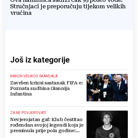
Stručnjaci je preporučuju tijekom velikih
vrućina
Još iz kategorije
NAKON VELIKOG SKANDALA
Završen krizni sastanak FIFA-e:
Poznata sudbina Giannija
Infantina
ZA NE POVJEROVATI
Nevjerojatan gaf: Klub čestitao
rođendan svojoj legendi koja je
preminula prije pola godine:
'Neka ovaj novi ciklus...'