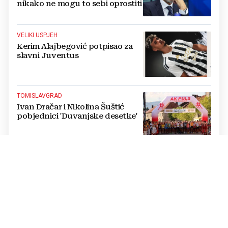
nikako ne mogu to sebi oprostiti
VELIKI USPJEH
Kerim Alajbegović potpisao za
slavni Juventus
TOMISLAVGRAD
Ivan Dračar i Nikolina Šuštić
pobjednici 'Duvanjske desetke'
SUSRET NOGOMETAŠA
Edin Džeko i Ivan Perišić se
družili u Sarajevu, bili i na
koncertu Dine Merlina
NIJE ŠTEDJELA KRITIKE
UEFA oštro prema Infantinu: