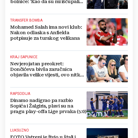
bolnice: 'Kao da su mi iščupali
srce'
TRANSFER BOMBA
Mohamed Salah ima novi klub:
Nakon odlaska s Anfielda
potpisuje za turskog velikana
KRAJ SAPUNICE
Nevjerojatan preokret:
Dončićeva bivša zaručnica
objavila velike vijesti, ovo nitko
nije očekivao!
RAPSODIJA
Dinamo nadigrao pa razbio
Sopića i Žalgiris, plavi su na
pragu play-offa Lige prvaka (5:0)
LUKSUZNO
FOTO Vatreni je živio u štali i