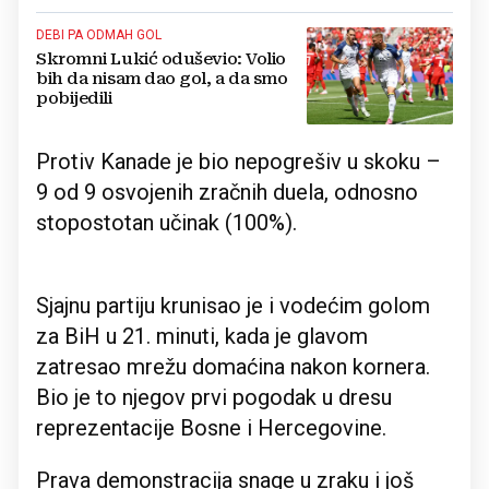
DEBI PA ODMAH GOL
Skromni Lukić oduševio: Volio
bih da nisam dao gol, a da smo
pobijedili
Protiv Kanade je bio nepogrešiv u skoku –
9 od 9 osvojenih zračnih duela, odnosno
stopostotan učinak (100%).
Sjajnu partiju krunisao je i vodećim golom
za BiH u 21. minuti, kada je glavom
zatresao mrežu domaćina nakon kornera.
Bio je to njegov prvi pogodak u dresu
reprezentacije Bosne i Hercegovine.
Prava demonstracija snage u zraku i još