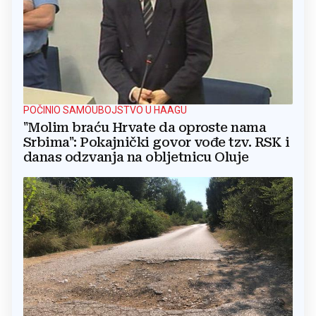
POČINIO SAMOUBOJSTVO U HAAGU
"Molim braću Hrvate da oproste nama
Srbima": Pokajnički govor vođe tzv. RSK i
danas odzvanja na obljetnicu Oluje