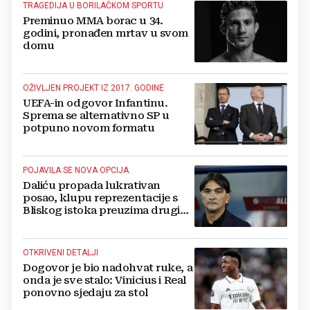
TRAGEDIJA U BORILAČKOM SPORTU
Preminuo MMA borac u 34.
godini, pronađen mrtav u svom
domu
OŽIVLJEN PROJEKT IZ 2017. GODINE
UEFA-in odgovor Infantinu.
Sprema se alternativno SP u
potpuno novom formatu
POJAVILA SE NOVA OPCIJA
Daliću propada lukrativan
posao, klupu reprezentacije s
Bliskog istoka preuzima drugi
Hrvat?
OTKRIVENI DETALJI
Dogovor je bio nadohvat ruke, a
onda je sve stalo: Vinicius i Real
ponovno sjedaju za stol