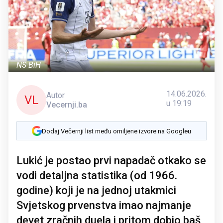
NS BiH
14.06.2026.
Autor
VL
u 19:19
Vecernji.ba
Dodaj Večernji list među omiljene izvore na Googleu
Lukić je postao prvi napadač otkako se
vodi detaljna statistika (od 1966.
godine) koji je na jednoj utakmici
Svjetskog prvenstva imao najmanje
devet zračnih duela i pritom dobio baš