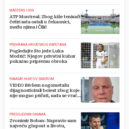
MASTERS 1000
ATP Montreal: Zbog kiše tenisači
četiri sata ostali u čekaonici,
među njima i Čilić
PREHRANA HRVATSKOG KAPETANA
Pogledajte što jede Luka
Modrić: Njegov privatni kuhar
pokazao pripremu obroka
RAMSAY HUNTOV SINDROM
VIDEO Bivšem nogometašu
dijagnosticirali bolest zbog koje
nije mogao pričati, sada se vraća
nakon teške bolesti
PREDSJEDNIK DINAMA
Zvonimir Boban: Napravio sam
najveću glupost u životu,