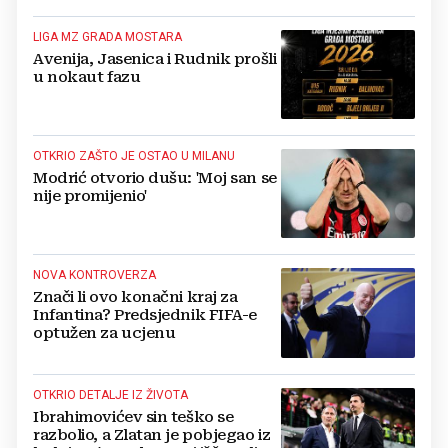
LIGA MZ GRADA MOSTARA
Avenija, Jasenica i Rudnik prošli
u nokaut fazu
OTKRIO ZAŠTO JE OSTAO U MILANU
Modrić otvorio dušu: 'Moj san se
nije promijenio'
NOVA KONTROVERZA
Znači li ovo konačni kraj za
Infantina? Predsjednik FIFA-e
optužen za ucjenu
OTKRIO DETALJE IZ ŽIVOTA
Ibrahimovićev sin teško se
razbolio, a Zlatan je pobjegao iz