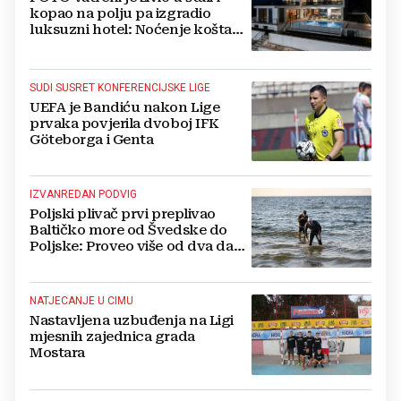
kopao na polju pa izgradio
luksuzni hotel: Noćenje košta
1200 eura
SUDI SUSRET KONFERENCIJSKE LIGE
UEFA je Bandiću nakon Lige
prvaka povjerila dvoboj IFK
Göteborga i Genta
IZVANREDAN PODVIG
Poljski plivač prvi preplivao
Baltičko more od Švedske do
Poljske: Proveo više od dva dana
u vodi
NATJECANJE U CIMU
Nastavljena uzbuđenja na Ligi
mjesnih zajednica grada
Mostara