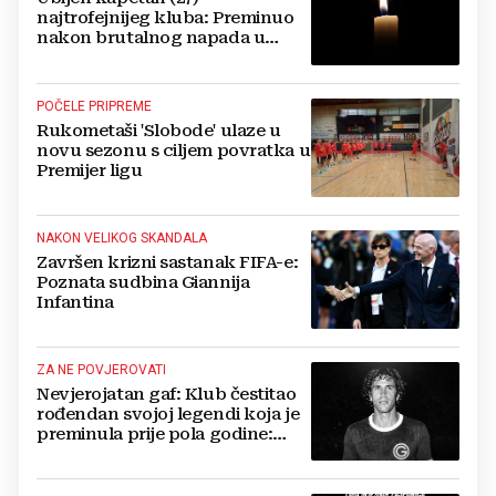
najtrofejnijeg kluba: Preminuo
nakon brutalnog napada u
blizini svoje kuće
POČELE PRIPREME
Rukometaši 'Slobode' ulaze u
novu sezonu s ciljem povratka u
Premijer ligu
NAKON VELIKOG SKANDALA
Završen krizni sastanak FIFA-e:
Poznata sudbina Giannija
Infantina
ZA NE POVJEROVATI
Nevjerojatan gaf: Klub čestitao
rođendan svojoj legendi koja je
preminula prije pola godine:
'Neka ovaj novi ciklus...'