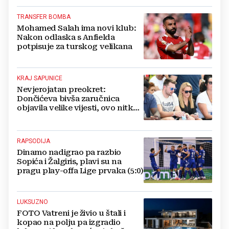
TRANSFER BOMBA
Mohamed Salah ima novi klub:
Nakon odlaska s Anfielda
potpisuje za turskog velikana
KRAJ SAPUNICE
Nevjerojatan preokret:
Dončićeva bivša zaručnica
objavila velike vijesti, ovo nitko
nije očekivao!
RAPSODIJA
Dinamo nadigrao pa razbio
Sopića i Žalgiris, plavi su na
pragu play-offa Lige prvaka (5:0)
LUKSUZNO
FOTO Vatreni je živio u štali i
kopao na polju pa izgradio