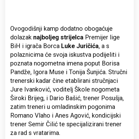
Ovogodišnji kamp dodatno obogaćuje
dolazak
najboljeg strijelca
Premijer lige
BiH i igrača Borca
Luke Juričića
, a s
polaznicima će svoja iskustva podijeliti i
poznata nogometna imena poput Borisa
Pandže, Igora Muse i Tonija Šunjića. Stručni
trenerski kadar čine etablirani stručnjaci
Jure Ivanković, voditelj Škole nogometa
Široki Brijeg, i Dario Bašić, trener Posušja,
zatim treneri u omladinskim pogonima
Romano Vlaho i Anes Agović, kondicijski
trener Semir Čilić te specijalizirani trener
za rad s vratarima.