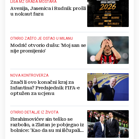
LIGA MZ GRADA MOSTARA
Avenija, Jasenica i Rudnik prošli
u nokaut fazu
OTKRIO ZAŠTO JE OSTAO U MILANU
Modrić otvorio dušu: 'Moj san se
nije promijenio'
NOVA KONTROVERZA
Znači li ovo konačni kraj za
Infantina? Predsjednik FIFA-e
optužen za ucjenu
OTKRIO DETALJE IZ ŽIVOTA
Ibrahimovićev sin teško se
razbolio, a Zlatan je pobjegao iz
bolnice: 'Kao da su mi iščupali
srce'