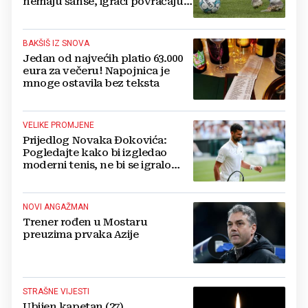
nemaju šanse, igrači povraćaju,
bore za zrak...
BAKŠIŠ IZ SNOVA
Jedan od najvećih platio 63.000
eura za večeru! Napojnica je
mnoge ostavila bez teksta
VELIKE PROMJENE
Prijedlog Novaka Đokovića:
Pogledajte kako bi izgledao
moderni tenis, ne bi se igralo
dulje od dva sata
NOVI ANGAŽMAN
Trener rođen u Mostaru
preuzima prvaka Azije
STRAŠNE VIJESTI
Ubijen kapetan (27)