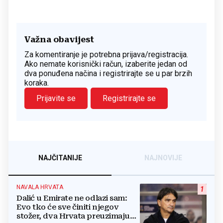
Važna obavijest
Za komentiranje je potrebna prijava/registracija.
Ako nemate korisnički račun, izaberite jedan od
dva ponuđena načina i registrirajte se u par brzih
koraka.
Prijavite se
Registrirajte se
NAJČITANIJE
NAJNOVIJE
NAVALA HRVATA
1
Dalić u Emirate ne odlazi sam:
Evo tko će sve činiti njegov
stožer, dva Hrvata preuzimaju