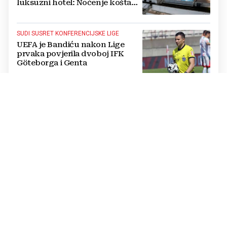
luksuzni hotel: Noćenje košta
1200 eura
SUDI SUSRET KONFERENCIJSKE LIGE
UEFA je Bandiću nakon Lige
prvaka povjerila dvoboj IFK
Göteborga i Genta
IZVANREDAN PODVIG
Poljski plivač prvi preplivao
Baltičko more od Švedske do
Poljske: Proveo više od dva dana
u vodi
NATJECANJE U CIMU
Nastavljena uzbuđenja na Ligi
mjesnih zajednica grada
Mostara
TRAGEDIJA U BORILAČKOM SPORTU
Preminuo MMA borac u 34.