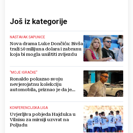
Još iz kategorije
NASTAVAK SAPUNICE
Nova drama Luke Dončića: Bivša
traži 50 milijuna dolara i zabranu
koja bi mogla uništiti zvijezdu
"MOJE IGRAČKE"
Ronaldo pokazao svoju
nevjerojatnu kolekciju
automobila, priznao je da je
prestao brojiti koliko ih ima!
KONFERENCIJSKA LIGA
Uvjerljiva pobjeda Hajduka u
Vilnisu za mirniji uzvrat na
Poljudu