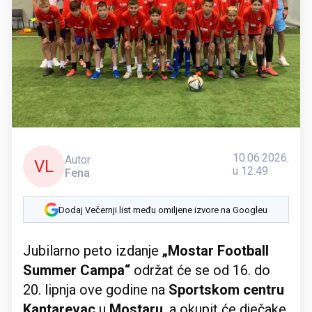
10.06.2026.
Autor
VL
u 12:49
Fena
Dodaj Večernji list među omiljene izvore na Googleu
Jubilarno peto izdanje
„Mostar Football
Summer Campa“
održat će se od 16. do
20. lipnja ove godine na
Sportskom centru
Kantarevac
u
Mostaru
, a okupit će dječake