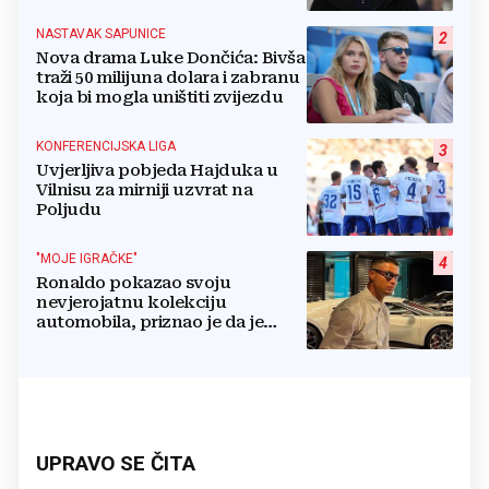
druge ključne funkcije
NASTAVAK SAPUNICE
2
Nova drama Luke Dončića: Bivša
traži 50 milijuna dolara i zabranu
koja bi mogla uništiti zvijezdu
KONFERENCIJSKA LIGA
3
Uvjerljiva pobjeda Hajduka u
Vilnisu za mirniji uzvrat na
Poljudu
"MOJE IGRAČKE"
4
Ronaldo pokazao svoju
nevjerojatnu kolekciju
automobila, priznao je da je
prestao brojiti koliko ih ima!
UPRAVO SE ČITA