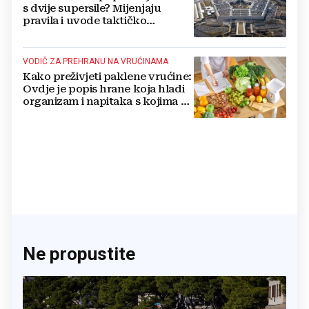
s dvije supersile? Mijenjaju
pravila i uvode taktičko
nuklearno oružje
VODIČ ZA PREHRANU NA VRUĆINAMA
Kako preživjeti paklene vrućine:
Ovdje je popis hrane koja hladi
organizam i napitaka s kojima si
činite 'medvjeđu uslugu'
Ne propustite