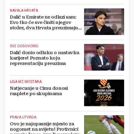
NAVALA HRVATA
Dalić u Emirate ne odlazi sam:
Evo tko će sve činiti njegov
stožer, dva Hrvata preuzimaju
druge ključne funkcije
SVE DOGOVORIO
Dalić donio odluku o nastavku
karijere! Poznato koju
reprezentaciju preuzima
LIGA MZ MOSTARA
Natjecanje u Cimu donosi
rasplete po skupinama
PRAVA UTVRDA
Ovo je najopasnije mjesto za
nogomet na svijetu! Protivnici