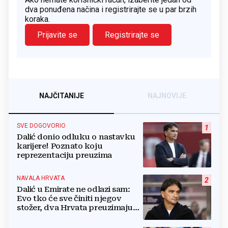
dva ponuđena načina i registrirajte se u par brzih
koraka.
Prijavite se
Registrirajte se
NAJČITANIJE
NAJNOVIJE
SVE DOGOVORIO
1
Dalić donio odluku o nastavku
karijere! Poznato koju
reprezentaciju preuzima
NAVALA HRVATA
2
Dalić u Emirate ne odlazi sam:
Evo tko će sve činiti njegov
stožer, dva Hrvata preuzimaju
druge ključne funkcije