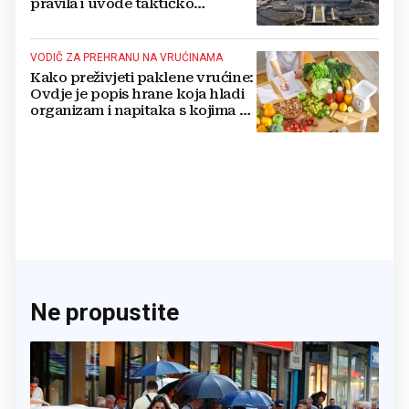
pravila i uvode taktičko
nuklearno oružje
VODIČ ZA PREHRANU NA VRUĆINAMA
Kako preživjeti paklene vrućine:
Ovdje je popis hrane koja hladi
organizam i napitaka s kojima si
činite 'medvjeđu uslugu'
Ne propustite