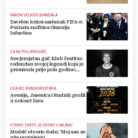
NAKON VELIKOG SKANDALA
Završen krizni sastanak FIFA-e:
Poznata sudbina Giannija
Infantina
ZA NE POVJEROVATI
Nevjerojatan gaf: Klub čestitao
rođendan svojoj legendi koja je
preminula prije pola godine:
'Neka ovaj novi ciklus...'
LIGA MZ GRADA MOSTARA
Avenija, Jasenica i Rudnik prošli
u nokaut fazu
OTKRIO ZAŠTO JE OSTAO U MILANU
Modrić otvorio dušu: 'Moj san se
nije promijenio'