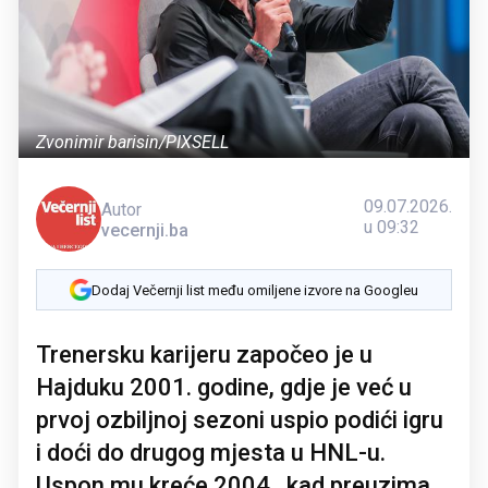
Zvonimir barisin/PIXSELL
09.07.2026.
Autor
u 09:32
vecernji.ba
Dodaj Večernji list među omiljene izvore na Googleu
Trenersku karijeru započeo je u
Hajduku 2001. godine, gdje je već u
prvoj ozbiljnoj sezoni uspio podići igru
i doći do drugog mjesta u HNL-u.
Uspon mu kreće 2004., kad preuzima