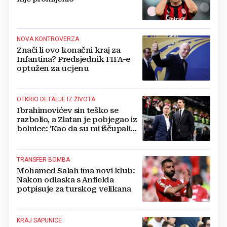
NOVA KONTROVERZA
Znači li ovo konačni kraj za
Infantina? Predsjednik FIFA-e
optužen za ucjenu
OTKRIO DETALJE IZ ŽIVOTA
Ibrahimovićev sin teško se
razbolio, a Zlatan je pobjegao iz
bolnice: 'Kao da su mi iščupali
srce'
TRANSFER BOMBA
Mohamed Salah ima novi klub:
Nakon odlaska s Anfielda
potpisuje za turskog velikana
KRAJ SAPUNICE