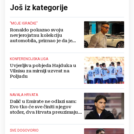
Još iz kategorije
"MOJE IGRAČKE"
Ronaldo pokazao svoju
nevjerojatnu kolekciju
automobila, priznao je da je
prestao brojiti koliko ih ima!
KONFERENCIJSKA LIGA
Uvjerljiva pobjeda Hajduka u
Vilnisu za mirniji uzvrat na
Poljudu
NAVALA HRVATA
Dalić u Emirate ne odlazi sam:
Evo tko će sve činiti njegov
stožer, dva Hrvata preuzimaju
druge ključne funkcije
SVE DOGOVORIO