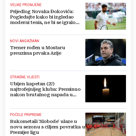
VELIKE PROMJENE
Prijedlog Novaka Đokovića:
Pogledajte kako bi izgledao
moderni tenis, ne bi se igralo
dulje od dva sata
NOVI ANGAŽMAN
Trener rođen u Mostaru
preuzima prvaka Azije
STRAŠNE VIJESTI
Ubijen kapetan (27)
najtrofejnijeg kluba: Preminuo
nakon brutalnog napada u
blizini svoje kuće
POČELE PRIPREME
Rukometaši 'Slobode' ulaze u
novu sezonu s ciljem povratka u
Premijer ligu