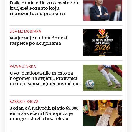
Dalić donio odluku o nastavku
karijere! Poznato koju
reprezentaciju preuzima
LIGA MZ MOSTARA
Natjecanje u Cimu donosi
rasplete po skupinama
PRAVA UTVRDA
Ovo je najopasnije mjesto za
nogomet na svijetu! Protivnici
nemaju šanse, igrači povraćaju,
bore za zrak...
BAKŠIŠ IZ SNOVA
Jedan od najvećih platio 63.000
eura za večeru! Napojnica je
mnoge ostavila bez teksta