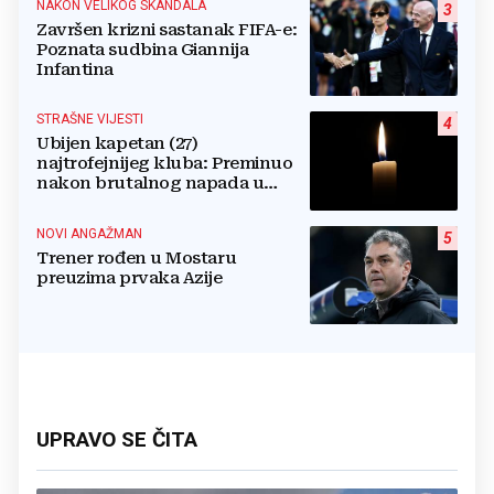
NAKON VELIKOG SKANDALA
3
Završen krizni sastanak FIFA-e:
Poznata sudbina Giannija
Infantina
STRAŠNE VIJESTI
4
Ubijen kapetan (27)
najtrofejnijeg kluba: Preminuo
nakon brutalnog napada u
blizini svoje kuće
NOVI ANGAŽMAN
5
Trener rođen u Mostaru
preuzima prvaka Azije
UPRAVO SE ČITA