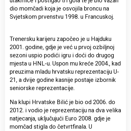
utakmice i postigao tri gola te je bio važan
dio momčadi koja je osvojila broncu na
Svjetskom prvenstvu 1998. u Francuskoj.
Trenersku karijeru započeo je u Hajduku
2001. godine, gdje je već u prvoj ozbiljnoj
sezoni uspio podići igru i doći do drugog
mjesta u HNL-u. Uspon mu kreće 2004., kad
preuzima mladu hrvatsku reprezentaciju U-
21, a dvije godine kasnije postaje izbornik
seniorske reprezentacije.
Na klupi Hrvatske Bilić je bio od 2006. do
2012. i vodio je reprezentaciju na dva velika
natjecanja, uključujući Euro 2008. gdje je
momčad stigla do četvrtfinala. U