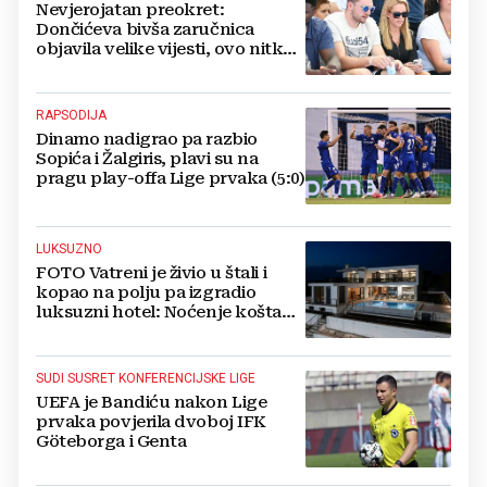
Nevjerojatan preokret:
Dončićeva bivša zaručnica
objavila velike vijesti, ovo nitko
nije očekivao!
RAPSODIJA
Dinamo nadigrao pa razbio
Sopića i Žalgiris, plavi su na
pragu play-offa Lige prvaka (5:0)
LUKSUZNO
FOTO Vatreni je živio u štali i
kopao na polju pa izgradio
luksuzni hotel: Noćenje košta
1200 eura
SUDI SUSRET KONFERENCIJSKE LIGE
UEFA je Bandiću nakon Lige
prvaka povjerila dvoboj IFK
Göteborga i Genta